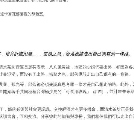
量芥菜並製成酸菜貯存，以供汛期間食用。
達卡努瓦部落裡的麵包窯。
，培育計畫氾濫…… ，當務之急，部落應該走出自己獨有的一條路。
清水茶坊營運長麗芬表示，八八風災後，地區的少婦們要出路，卻因為各
計畫氾濫，而沒有了出路，當務之急，部落應該走出自己獨有的一條路。
農業、觀光等，部落都必須先認真思考哪一條才是自己想走的路。此外，
至開始著手共同種植台灣極少見的「可食用玫瑰」
，並計畫未來
（註四）
境變了，部落必須與社會更認識、交換經濟才有更多機會，而清水茶坊正是我
落讀書會，互相交流、分享彼此的知識與專長，我們相信我們可以走出自