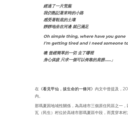
經過了一片荒蕪
我仍熟記著來時的小路
感受著鞋底的土壤
靜靜地坐在河邊 就已滿足
Oh simple thing, where have you gone
I’m getting tired and I need someone to
噢 曾經簡單的一切 去了哪裡
身心俱疲 只求一個可以倚靠的肩膀……」
在
《看見甲仙，拔生命的一條河》
內文中曾提及，2
內。
那瑪夏因地域性關係，為高雄市三個原住民區之一，
瓦（民生）村位於高雄市那瑪夏區中段，而貫穿本村之