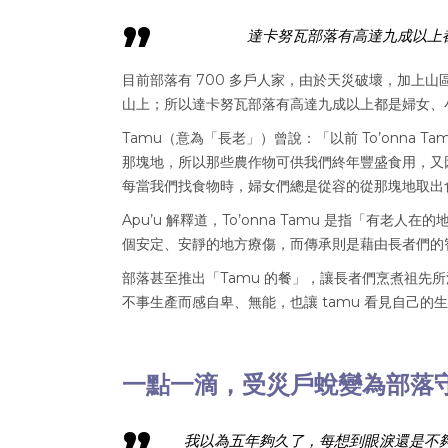
達卡努瓦部落有高達九成以上
目前部落有 700 多戶人家，由於天災破壞，加上
山上；所以達卡努瓦部落有高達九成以上都是婦女、
Tamu（意為「長老」）曾說：「以前 To’onna
那塊地，所以那些農作物可供我們終年豐盛食用，又
每當我們找食物時，婦女們總是從容的從那塊地取出
Apu’u 解釋道，To’onna Tamu 是指「
個安定、安靜的地方療傷，而傳承則是藉由長者們的
部落甚至推出「Tamu 的餐」，讓長者們烹煮祖先
不事生產而感自卑、無能，也讓 tamu 看見自己的
一點一滴，受災戶蛻變為部落
我以為五年夠久了，每想到眼淚還是不