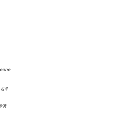
eane
在名單
卡努