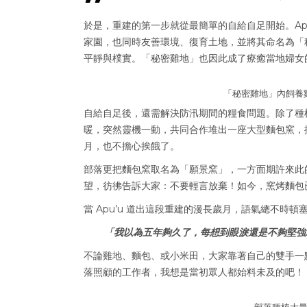
於是，重建的第一步就從最簡單的自給自足開始。Ap
家園，也同時友善環境、復育土地，並將其命名為「
平靜與樸實。「秘密雞地」也因此成了療癒當地婦女
「秘密雞地」內飼養
自給自足後，還需解決防汛期間的糧食問題。除了種
暖，突然靈機一動，共同合作堆出一座大型麵包窯，
月，也不擔心挨餓了。
部落更把麵包窯取名為「願景窯」，一方面期許來此
望，彷彿告訴大家：不要輕言放棄！如今，窯烤麵包
當 Apu’u 道出這段重建的漫長歲月，語氣總不時頓
「我以為五年夠久了，每想到眼淚還是不夠堅強
不論雞地、麵包、或小米田，大家靠著自己的雙手一
落照顧的工作者，我想是當初眾人都始料未及的吧！