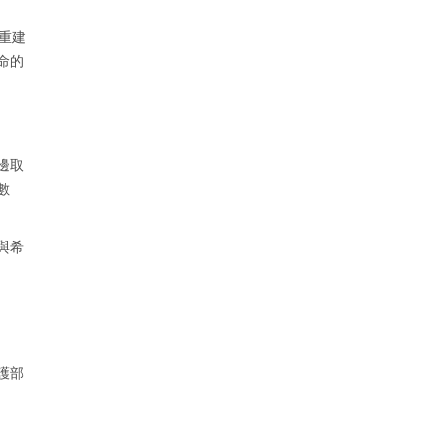
重建
命的
邊取
數
與希
護部