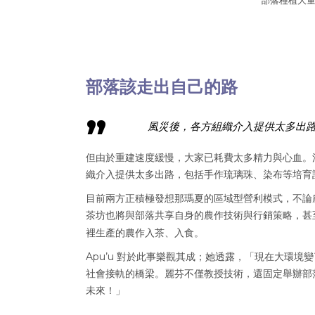
部落種植大
部落該走出自己的路
風災後，各方組織介入提供太多出路
但由於重建速度緩慢，大家已耗費太多精力與心血。
織介入提供太多出路，包括手作琉璃珠、染布等培育
目前兩方正積極發想那瑪夏的區域型營利模式，不論
茶坊也將與部落共享自身的農作技術與行銷策略，甚
裡生產的農作入茶、入食。
Apu’u 對於此事樂觀其成；她透露，「現在大環
社會接軌的橋梁。麗芬不僅教授技術，還固定舉辦部
未來！」