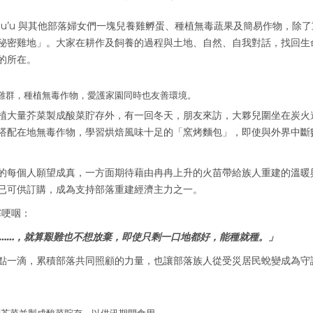
u’u 與其他部落婦女們一塊兒養雞孵蛋、種植無毒蔬果及簡易作物，除了
秘密雞地」。大家在耕作及飼養的過程與土地、自然、自我對話，找回生
的所在。
雞群，種植無毒作物，愛護家園同時也友善環境。
植大量芥菜製成酸菜貯存外，有一回冬天，朋友來訪，大夥兒圍坐在炭火
搭配在地無毒作物，學習烘焙風味十足的「窯烤麵包」，即使與外界中斷
的每個人願望成真，一方面期待藉由冉冉上升的火苗帶給族人重建的溫暖
已可供訂購，成為支持部落重建經濟主力之一。
塞哽咽：
……，就算艱難也不想放棄，即使只剩一口地都好，能種就種。」
點一滴，累積部落共同照顧的力量，也讓部落族人從受災居民蛻變成為守