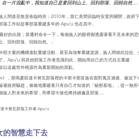
在一片混亂中，我知道自己是要回到山上、回到部落、回歸自然……
族人間甚至散居各臨時所；2010年，當仁美營區臨時安置所關閉，政府
工作站從事部落重建多年的 Apu’u 也在其中。
不是最好的出路；當遷村命令一下，每個族人的眼裡都透露著看不見未來的恐
上、回到部落、回歸自然。」
外部大量的機構進駐重建活動，甚至為強奪重建資源，族人間彼此拉扯、
。Apu’u 與其他部落工作者意識到此，開始用自己的方式自主重建
），並以這處世外桃源作為重新開始的原點。
e Know》，那瑪夏區達卡努瓦部落裡的卡那卡那富族在面對風災過後、被迫下
躲避政府驅趕，偷偷地重建著只有自己才知道的「秘密基地」，從一無所
個族人對未來的希望，而希望今後也將持續遍及部落……
達卡努瓦部落工作者 Apu’u
女的智慧走下去