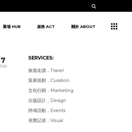
聚場 HUB
服務 ACT
關於 ABOUT
SERVICES:
7
Feb
旅遊走讀．Travel
策展規劃．Curation
文化行銷．Marketing
出版設計．Design
跨域活動．Events
視覺記述．Visual