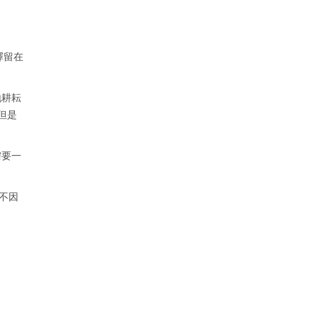
擇留在
地耕耘
但是
需要一
不因