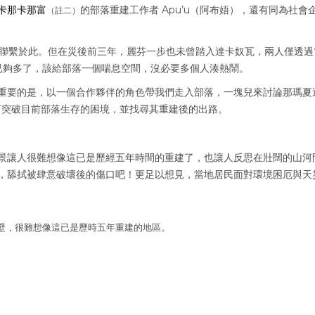
卡那卡那富
的部落重建工作者 Apu’u（阿布娪），還有同為社會
（註二）
兩人聯繫於此。但在災後前三年，麗芬一步也未曾踏入達卡奴瓦，兩人僅透過
安已夠多了，該給部落一個喘息空間，沒必要多個人湊熱鬧。
重要的是，以一個合作夥伴的角色帶我們走入部落，一塊兒來討論那瑪夏
何突破目前部落生存的困境，並找尋其重建後的出路。
景讓人很難想像這已是歷經五年時間的重建了，也讓人反思在壯闊的山河
，舔拭被肆意破壞後的傷口吧！更足以想見，當地居民面對環境困厄與天
壁，很難想像這已是歷時五年重建的地區。
」