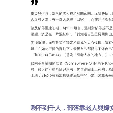
風災發生時，部落的族人被迫離開家園、流離失所，
久遷村之際，有一群人選擇「回家」，而在達卡努瓦部落
談及部落重建初期，Apu’u 坦言，遷村對部落並
絕望。於是在一片混亂中，「我知道自己是要回到山
災後返鄉，面對政策不穩定所造成的人心惶惶，還有
離，在如此巨變的捲動下，最後自己都變得不像自己了
「To’onna Tamu」（意為「有老人在的地方」
如同基音樂團的歌名《Somewhere Only W
村，族人們不顧危險與違法，仍舊跑回山上家園，為
土地，到如今種植出株株飽滿低垂的小米，裝載著每
剩不到千人，部落靠老人與婦