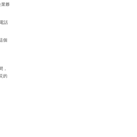
企業夥
電話
這個
間，
災的