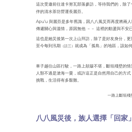
這次受邀前往達卡努瓦部落參訪，等待我們的，除了
伴的清水茶坊營運長麗芬。
Apu’u 與麗芬是多年舊識，因八八風災而再度將
傳遞關心與溫情，原因無他 －－ 這裡的動盪與不
這也是她災後第一次上山拜訪，除了是好友身分，更
至今每到汛期
就成為「孤島」的地區，該如
（註三）
車子越往山區行駛，一路上顛簸不堪，斷垣殘壁的情
人類不過是滄海一粟，或許這正是自然用自己的方式
挑戰，生活得有多艱難。
一路上斷垣殘
八八風災後，族人選擇「回家