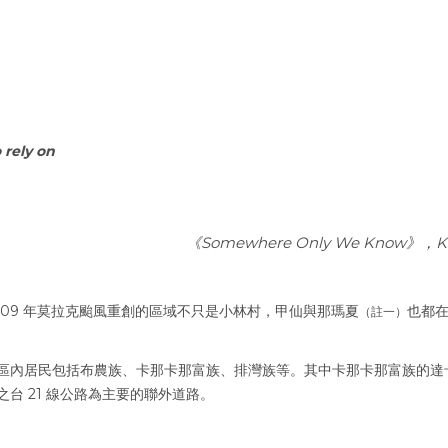
 rely on
《Somewhere Only We Know》，
K
009 年莫拉克颱風重創的區域不只是小林村，甲仙與那瑪夏
也都
（註一）
區內居民包括布農族、卡那卡那富族、排灣族等。其中卡那卡那富族的達
台 21 線公路為主要的聯外道路。