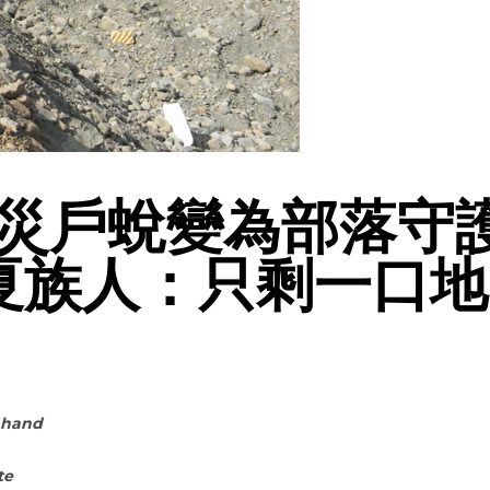
災戶蛻變為部落守
瑪夏族人：只剩一口地
y hand
te