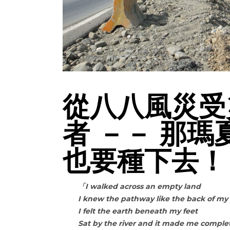
從八八風災受
者 －－ 那
也要種下去！
「I walked across an empty land
I knew the pathway like the back of m
I felt the earth beneath my feet
Sat by the river and it made me comple