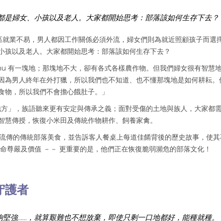
都是婦女、小孩以及老人。大家都開始思考：部落該如何生存下去？
山區就業不易，男人都因工作關係必須外流，婦女們則為就近照顧孩子而選
小孩以及老人。大家都開始思考：部落該如何生存下去？
 Tamu 有一塊地；那塊地不大，卻有各式各樣農作物。但我們婦女很有智慧
因為男人終年在外打獵，所以我們也不知道、也不懂那塊地是如何耕耘。
食物，所以我們不會擔心餓肚子。」
有老人在的地方」，族語聽來更有安定與傳承之義；面對受傷的土地與族人，大家都
智慧傳授，恢復小米田及傳統作物耕作、飼養家禽。
所流傳的傳統部落美食，並告訴客人餐桌上每道佳餚背後的歷史故事，使其
生命尊嚴及價值 －－ 更重要的是，他們正在恢復脆弱瀕危的部落文化！
守護者
夠堅強……，就算艱難也不想放棄，即使只剩一口地都好，能種就種。