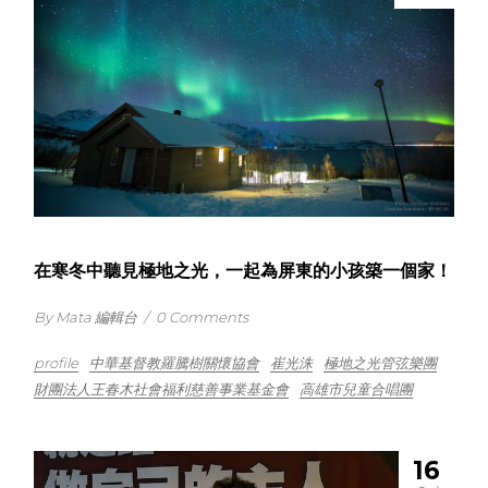
在寒冬中聽見極地之光，一起為屏東的小孩築一個家！
By Mata 編輯台
/
0 Comments
profile
中華基督教羅騰樹關懷協會
崔光洙
極地之光管弦樂團
財團法人王春木社會福利慈善事業基金會
高雄市兒童合唱團
16