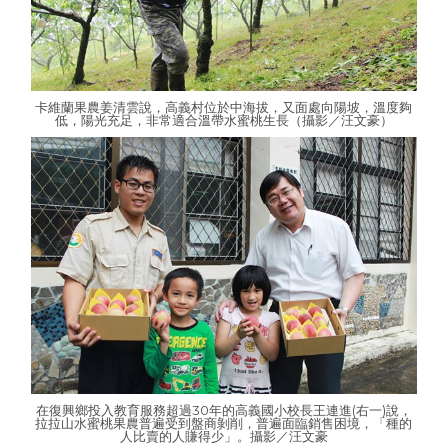
卡維蘭果農姜清雲說，高義村位於中海拔，又面處向陽坡，溫度夠
低，陽光充足，非常適合溫帶水蜜桃生長（攝影／汪文豪）
在復興鄉投入教育服務超過30年的高義國小校長王連進(右一)說，
拉拉山水蜜桃果農普遍受到盤商剝削，普遍面臨銷售困境，「種的
人比賣的人賺得少」。攝影／汪文豪