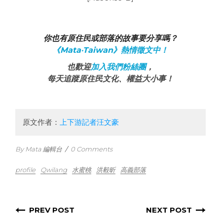
你也有原住民或部落的故事要分享嗎？
《Mata‧Taiwan》熱情徵文中！
也歡迎
加入我們粉絲團
，
每天追蹤原住民文化、權益大小事！
原文作者：
上下游記者汪文豪
By Mata 編輯台
/
0 Comments
profile
Qwilang
水蜜桃
洪毅昕
高義部落
PREV POST
NEXT POST