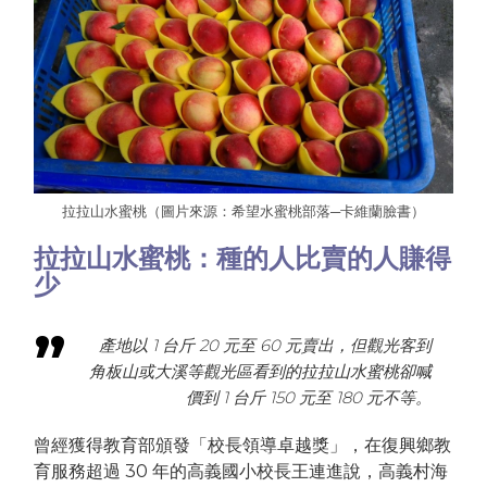
拉拉山水蜜桃（圖片來源：希望水蜜桃部落─卡維蘭臉書）
拉拉山水蜜桃：種的人比賣的人賺得
少
產地以 1 台斤 20 元至 60 元賣出，但觀光客到
角板山或大溪等觀光區看到的拉拉山水蜜桃卻喊
價到 1 台斤 150 元至 180 元不等。
曾經獲得教育部頒發「校長領導卓越獎」，在復興鄉教
育服務超過 30 年的高義國小校長王連進說，高義村海