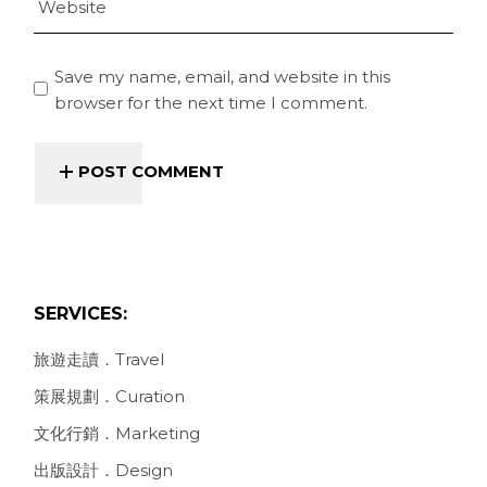
Save my name, email, and website in this
browser for the next time I comment.
POST COMMENT
SERVICES:
旅遊走讀．Travel
策展規劃．Curation
文化行銷．Marketing
出版設計．Design