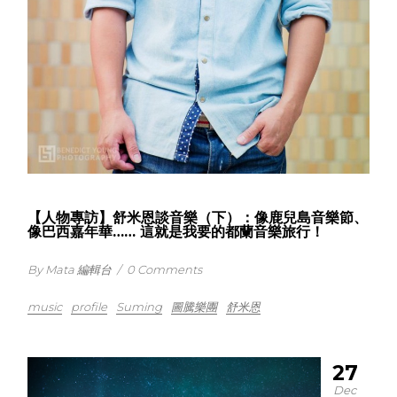
【人物專訪】舒米恩談音樂（下）：像鹿兒島音樂節、
像巴西嘉年華…… 這就是我要的都蘭音樂旅行！
By Mata 編輯台
/
0 Comments
music
profile
Suming
圖騰樂團
舒米恩
27
Dec