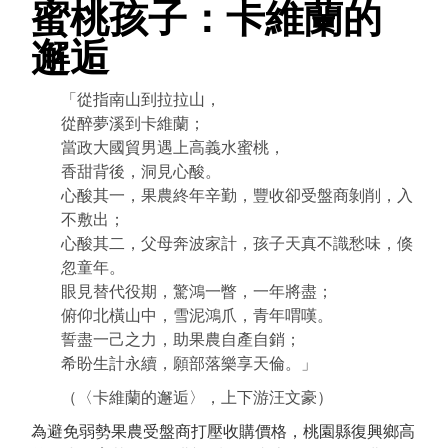
蜜桃孩子：卡維蘭的
邂逅
「從指南山到拉拉山，
從醉夢溪到卡維蘭；
當政大國貿男遇上高義水蜜桃，
香甜背後，洞見心酸。
心酸其一，果農終年辛勤，豐收卻受盤商剝削，入
不敷出；
心酸其二，父母奔波家計，孩子天真不識愁味，倏
忽童年。
眼見替代役期，驚鴻一瞥，一年將盡；
俯仰北橫山中，雪泥鴻爪，青年喟嘆。
誓盡一己之力，助果農自產自銷；
希盼生計永續，願部落樂享天倫。」
（〈卡維蘭的邂逅〉，上下游汪文豪）
為避免弱勢果農受盤商打壓收購價格，桃園縣復興鄉高