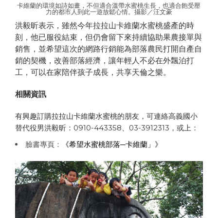
卡維蘭的環境如詩如畫，不但適合溫帶水蜜桃生長，也適合飽受壓
力的都市人到此一遊放鬆心情。攝影／汪文豪
洪毅昕表示，雖然今年拉拉山卡維蘭水蜜桃盛產的時
刻，他已服役結束，但仍會留下來持續協助果農接單與
銷售，並希望這次的網路行銷能為部落農民打開自產自
銷的契機，改善部落經濟，讓年輕人不必在外飄泊打
工，可以在家陪伴孩子成長，共享天倫之樂。
相關資訊
有興趣訂購拉拉山卡維蘭水蜜桃的朋友，可連絡高義國小
替代役男洪毅昕：0910-443358、03-3912313，或上：
臉書專頁：
《希望水蜜桃部落─卡維蘭」》