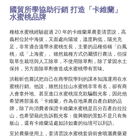
國貿所學協助行銷 打造「卡維蘭」
水蜜桃品牌
種植水蜜桃經驗超過 20 年的卡維蘭果農姜清雲說，高
義村位於中海拔，又面處向陽坡，溫度夠低，陽光充
足，非常適合溫帶水蜜桃生長，主要的品種俗稱「白鳳
桃」或「上海蜜」。雖然栽種方式仍屬慣行農法，但採
取草生栽培與人工除草，不使用除草劑，除了鞏固水土
保持，另方面除草劑會造成水蜜桃帶有苦味。
洪毅昕也嘗試把自己在商學院學到的課本知識運用在水
蜜桃行銷。他說，雖然拉拉山水蜜桃非常有名，卻有商
人會拿外地、甚至進口水蜜桃混充欺騙觀光客，因此他
希望將部落名「卡維蘭」作為在地果農自產自銷的品
牌，除了向消費者保證卡維蘭水蜜桃是百分百產自拉拉
山，也希望藉此告訴觀光客：復興鄉的景點不是只有角
板山，還有卡維蘭這處如詩如畫的仙境可以到訪。
至於農藥使用上，姜清雲說水蜜桃套袋前會噴灑農藥避