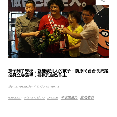
Jul
孩子到了學校，就變成別人的孩子：前原民台台長馬躍
投身立委選舉，要原民自己作主
By vanessa_lai
/
0 Comments
election
Mayaw Biho
profile
平地原住民
立法委員