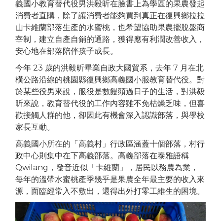
義國小教育替代役男洪毅昕在臉書上為學區的果農發起
消費者直購，除了讓消費者能夠買到真正在復興鄉拉拉
山卡維蘭部落生產的水蜜桃，也希望協助果農擺脫盤商
宰制，建立自產自銷的通路，獲得應有利潤改善收入，
安心地在部落陪伴孩子成長。
今年 23 歲的洪毅昕畢業自政大國貿系，去年 7 月在北
橫公路沿線的桃園縣復興鄉高義國小服教育替代役。對
於某些役男來說，服役是數饅頭過日子的生活，對洪毅
昕來說，教育替代役的工作內容雖不免枯燥乏味，但喜
歡接觸人群的他，卻因此有機會深入認識部落，與學校
家長互動。
高義國小所在的「高義村」行政區涵蓋十個部落，村行
政中心則集中在下高義部落。高義部落在泰雅語稱
Qwilang，發音近似「卡維蘭」，居民以務農為業，
每年的溫帶水蜜桃產季幾乎是果農全年最主要的收入來
源，面臨經常入不敷出，還得出外打零工維生的困境。