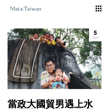
Skip
to
the
content
5
Jun
當政大國貿男遇上水