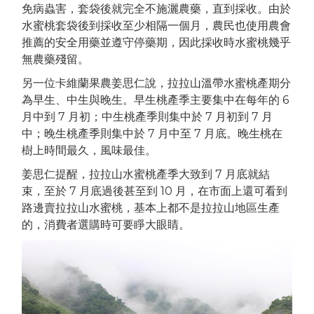
免病蟲害，套袋後就完全不施灑農藥，直到採收。由於
水蜜桃套袋後到採收至少相隔一個月，農民也使用農會
推薦的安全用藥並遵守停藥期，因此採收時水蜜桃幾乎
無農藥殘留。
另一位卡維蘭果農姜思仁說，拉拉山溫帶水蜜桃產期分
為早生、中生與晚生。早生桃產季主要集中在每年的 6
月中到 7 月初；中生桃產季則集中於 7 月初到 7 月
中；晚生桃產季則集中於 7 月中至 7 月底。晚生桃在
樹上時間最久，風味最佳。
姜思仁提醒，拉拉山水蜜桃產季大致到 7 月底就結
束，至於 7 月底過後甚至到 10 月，在市面上還可看到
路邊賣拉拉山水蜜桃，基本上都不是拉拉山地區生產
的，消費者選購時可要睜大眼睛。