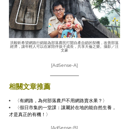
洪毅昕希望網路行銷能為部落農民打開自產自銷的契機，改善部落
經濟，讓年輕人可以在家陪伴孩子成長，共享天倫之樂。攝影／汪
文豪
[AdSense-A]
相關文章推薦
〈有網路，為何部落農戶不用網路賣水果？〉
〈假日市集的一堂課：讓屬於在地的能自然生養，
才是真正的有機！〉
[AdSense-B]