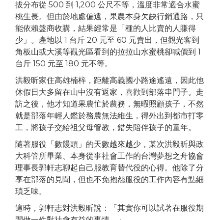
拔分布從 500 到 1,200 公尺不等，溫度非常適合水蜜
桃生長。但由於地處偏遠，果農本身欠缺行銷通路，只
能依賴盤商收購，結果經常是「種的人比賣的人賺得
少」。產地以 1 台斤 20 元至 60 元賣出，但觀光客到
角板山或大溪等觀光區看到的拉拉山水蜜桃卻喊價到 1
台斤 150 元至 180 元不等。
洪毅昕家住高雄楠梓，距離高義國小路途遙遠，因此他
休假日大多留在山中沒有返家，喜歡到部落串門子。走
訪之後，他才知道果農忙於農務，無暇照顧孩子，不然
就是部落年輕人鑑於務農無法維生，得外出到都市打零
工，將孩子交給祖父母管教，錯失陪伴孩子的童年。
隨著服役「數饅頭」的天數越來越少，某次洪毅昕與政
大科管所畢業、本身從事社會工作的台灣夢想之舟協會
理事長郭軒志聊起自己服教育替代役的心得。他除了分
享在部落的見聞，但也不免抱怨服役的工作內容有點細
瑣乏味。
這時，郭軒志對洪毅昕說：「其實你可以試著在服役期
間做一件對社會有益的事情。」