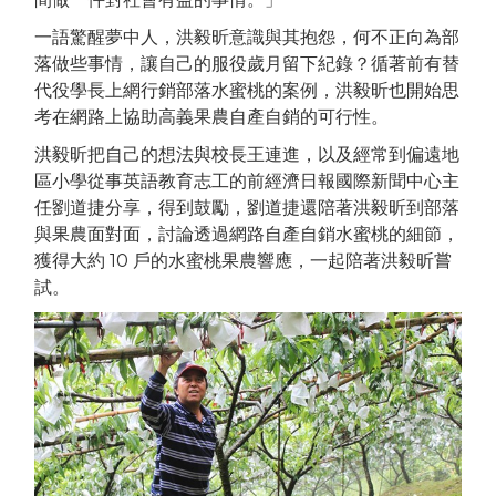
一語驚醒夢中人，洪毅昕意識與其抱怨，何不正向為部
落做些事情，讓自己的服役歲月留下紀錄？循著前有替
代役學長上網行銷部落水蜜桃的案例，洪毅昕也開始思
考在網路上協助高義果農自產自銷的可行性。
洪毅昕把自己的想法與校長王連進，以及經常到偏遠地
區小學從事英語教育志工的前經濟日報國際新聞中心主
任劉道捷分享，得到鼓勵，劉道捷還陪著洪毅昕到部落
與果農面對面，討論透過網路自產自銷水蜜桃的細節，
獲得大約 10 戶的水蜜桃果農響應，一起陪著洪毅昕嘗
試。