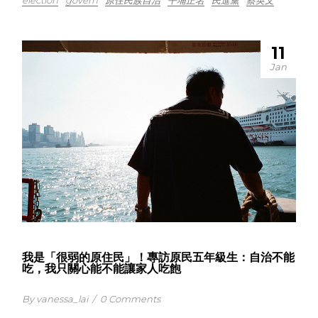
election
govern
原住民族自治
平埔正名
民進黨
蔡英文
11
Jan
我是「很弱的原住民」！專訪原民五年級生：自治不能
吃，我只關心能不能讓家人吃飽
By vanessa_lai
/
0 Comments