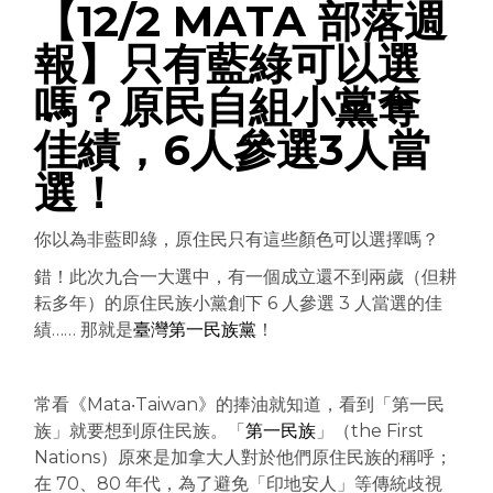
【12/2 MATA 部落週
報】只有藍綠可以選
嗎？原民自組小黨奪
佳績，6人參選3人當
選！
你以為非藍即綠，原住民只有這些顏色可以選擇嗎？
錯！此次九合一大選中，有一個成立還不到兩歲（但耕
耘多年）的原住民族小黨創下 6 人參選 3 人當選的佳
績…… 那就是
臺灣第一民族黨
！
常看《Mata‧Taiwan》的捧油就知道，看到「第一民
族」就要想到原住民族。「
第一民族
」（the First
Nations）原來是加拿大人對於他們原住民族的稱呼；
在 70、80 年代，為了避免「印地安人」等傳統歧視