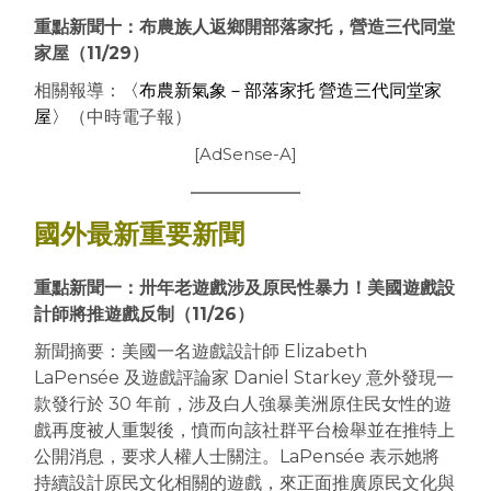
重點新聞十：布農族人返鄉開部落家托，營造三代同堂
家屋
（11/29）
相關報導：
〈布農新氣象－部落家托 營造三代同堂家
屋〉
（中時電子報）
[AdSense-A]
國外最新重要新聞
重點新聞一：卅年老遊戲涉及原民性暴力！美國遊戲設
計師將推遊戲反制（11/26）
新聞摘要：美國一名遊戲設計師 Elizabeth
LaPensée 及遊戲評論家 Daniel Starkey 意外發現一
款發行於 30 年前，涉及白人強暴美洲原住民女性的遊
戲再度被人重製後，憤而向該社群平台檢舉並在推特上
公開消息，要求人權人士關注。LaPensée 表示她將
持續設計原民文化相關的遊戲，來正面推廣原民文化與