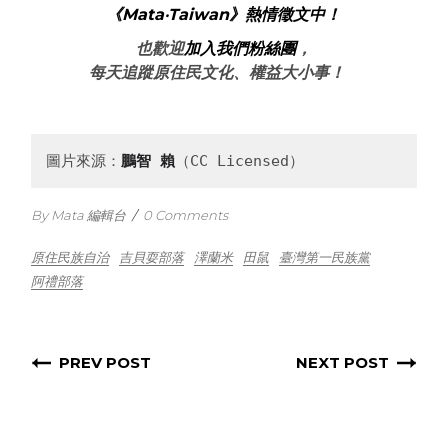
《Mata‧Taiwan》熱情徵文中！
也歡迎
加入我們粉絲團
，
每天追蹤原住民文化、權益大小事！
圖片來源：
鵬智 賴
（CC Licensed）
By Mata 編輯台
/
0 Comments
原住民族自治
吉貝耍部落
澤蘭米
田鼠
臺灣第一民族黨
阿禮部落
PREV POST
NEXT POST