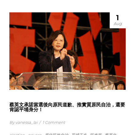
1
Aug
蔡英文承諾當選後向原民道歉、推實質原民自治，還要
肯認平埔身分！
By vanessa_lai
/
1 Comment