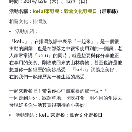
時間：2014/12/6（六）、12/7（日）
活動名稱：
kelu!來野餐：穀倉文化野餐日
（屏東縣）
相關文化：排灣族
活動介紹：
『kelu』，在排灣族語中表示『一起來』，是一個很
主
動的詞彙，也是在部落之中很常使用到的一個詞，老
人家常
常講『kelu』的同時，就是想要與你分享他正
在享用的
美食、剛收成回來的山林農物，甚至也許是他
想邀你一起經
歷的美妙感受！『kelu』詞義之美好，
在於我們一起經
歷某一種生活的感受。
一起來野餐吧！帶著你心中最重要的那一位＾＾
一同走到戶外，踩踩草地、吃吃好食，用不同的角度去
發現
好多你生活其實很期待的小美妙！
活動連結：
kelu!來野餐：穀倉文化野餐日