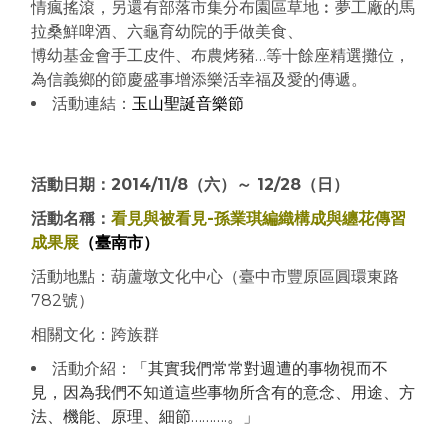
情瘋搖滾
，
另還有部落市集分布園區草地︰夢工廠的馬
拉桑鮮啤酒、六
龜育幼院的手做美食、
博幼基金會手工皮件、布農烤豬…等十餘座精選攤位，
為
信義鄉
的節慶盛事增添
樂活幸福及愛的傳遞。
活動連結：
玉山聖誕音樂節
活動日期：2014/11/8（六）～ 12/28（日）
活動名稱：
看見與被看見-孫業琪編織構成與纏花傳習
成果展
（臺南市）
活動地點：葫蘆墩文化中心（臺中市豐原區圓環東路
782號）
相關文化：跨族群
活動介紹：
「其實我們常常對週遭的事物視而不
見，因為我們不知道這些事物所含有的意念、用途、方
法、機能、原理、細節……….。」