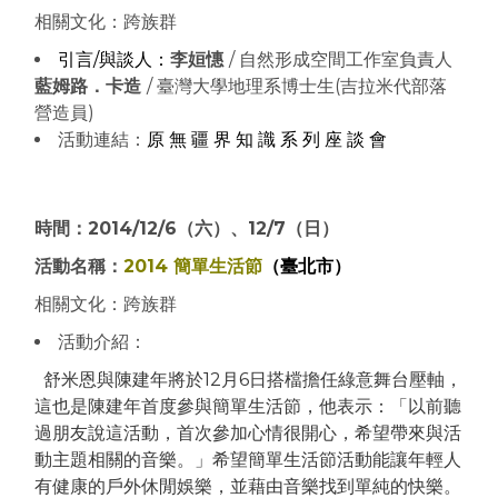
相關文化：跨族群
引言
/
與談人：
李姮憓
/ 自然形成空間工作室負責人
藍姆路．卡造
/ 臺灣大學地理系博士生(吉拉米代部落
營造員)
活動連結：
原 無 疆 界 知 識 系 列 座 談 會
時間：2014/12/6（六）、12/7（日）
活動名稱：
2014 簡單生活節
（臺北市）
相關文化：跨族群
活動介紹：
舒米恩與陳建年將於12月6日搭
檔
擔任綠意舞台壓軸，
這也是陳建年首度參與簡單生活節，他表示：「以前聽
過朋友說這活動，首次參加心情
很
開心，希望帶來與活
動主題相關的音樂。」希望簡單生活節活動能讓年輕人
有健康的戶外休閒娛樂，
並
藉由音樂
找
到單純的快樂。