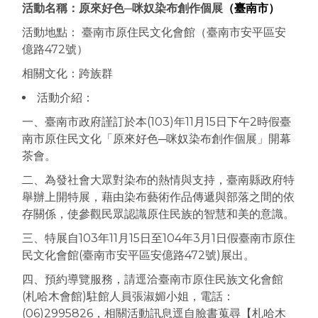
活動名稱：原來好色─咪奴染布創作個展
（臺南市）
活動地點： 臺南市原住民文化會館（臺南市安平區安
億路472號）
相關文化：跨族群
活動介紹：
一、臺南市政府謹訂於本(103)年11月15日下午2時假臺
南市原住民文化「原來好色─咪奴染布創作個展」開幕
茶會。
二、為發社會大眾對染布的熱情與支持，臺南縣政府特
舉辦上開特展，藉由染布藝術作品傳遞與部落之間的依
存關係，使參觀民眾認識原住民族的智慧和美的意識。
三、特展自103年11月15日至104年3月1日假臺南市原住
民文化會館(臺南市安平區安億路472號)展出。
四、預約導覽服務，請逕洽臺南市原住民族文化會館
(札哈木會館)駐館人員張淑媚小姐，電話：
(06)2995826，相關活動訊息逕自臉書蒐尋【札哈木