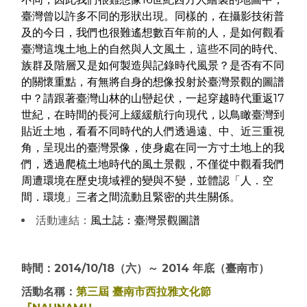
臺灣曾以許多不同的形狀出現。同樣的，在攝影技術普
及的今日，我們也很難遙想數百年前的人，是如何觀看
臺灣這塊土地上的自然與人文風土，這些不同的時代、
族群及階層又是如何製造與記錄時代風景？是否有不同
的關懷重點，有無將自身的想像投射於臺灣景觀的圖譜
中？請跟著臺灣山林的山巒起伏，一起穿越時代重返17
世紀，在時間的長河上緩緩航行向現代，以鳥瞰臺灣到
貼近土地，看看不同時代的人們透過遠、中、近三重視
角，呈現出的臺灣景像，使身處在同一方寸土地上的我
們，透過爬梳土地時代的風土景觀，不僅從中觀看我們
周遭環境在歷史境域裡的變與不變，並體認「人．空
間．環境」三者之間流動且緊密的共生關係。
活動連結：
風土誌：臺灣景觀圖譜
時間：2014/10/18（六）～ 2014 年底（臺南市）
活動名稱：
第三屆 臺南市西拉雅文化節