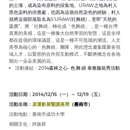
的土壤，
成為染布原料的採集地。URAW之地為村人
黑色染料的供應處，也因為這個自然染色的經驗，村人
就將這個部落取名為S‘URAW(社舞繞)，意即“天然的
染房”。
將「社舞繞」轉化成「色舞繞」，
是一種台灣
真實的美感，這是一種像大自然學習的智慧，這是全球
都在提倡的環保議題，這是一種不可抵擋的潮流。人文
美學為核心的「色舞繞」團隊，用此理念邀集匯聚各領
域人才，以緊密的合作與互動模式，不斷將概念在各地
開出一朵朵美麗的花。
活動連結：
2014森林之心- 色.舞.繞 泰雅服裝秀活動
活動日期：2014/12/15（一）～ 12/19（五）
活動名稱：
原運影展暨講座周
（臺南市）
活動地點：臺南市成功大學
相關文化：跨族群