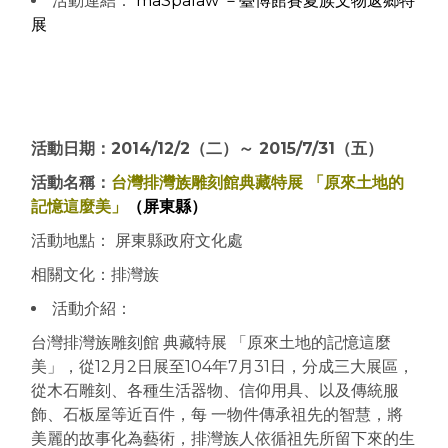
活動連結：
maSpalaw －臺博館賽夏族文物返鄉特
展
活動日期：2014/12/2（二）～ 2015/7/31（五）
活動名稱：
台灣排灣族雕刻館典藏特展 「原來土地的
記憶這麼美」
（屏東縣）
活動地點：
屏東縣政府文化處
相關文化：排灣族
活動介紹：
台灣排灣族雕刻館 典藏特展 「原來土地的記憶這麼
美」，從12月2日展至104年7月31日，分成三大展區，
從木石雕刻、各種生活器物、信仰用具、以及傳統服
飾、石板屋等近百件，每 一物件傳承祖先的智慧，將
美麗的故事化為藝術，排灣族人依循祖先所留下來的生