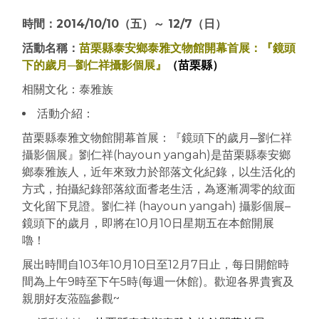
時間：2014/10/10（五）～ 12/7（日）
活動名稱：
苗栗縣泰安鄉泰雅文物館開幕首展：『鏡頭
下的歲月─劉仁祥攝影個展』
（苗栗縣）
相關文化：泰雅族
活動介紹：
苗栗縣泰雅文物館開幕首展：『鏡頭下的歲月─劉仁祥
攝影個展』劉仁祥(hayoun yangah)是苗栗縣泰安鄉
鄉泰雅族人，近年來致力於部落文化紀錄，以生活化的
方式，拍攝紀錄部落紋面耆老生活，為逐漸凋零的紋面
文化留下見證。劉仁祥 (hayoun yangah) 攝影個展–
鏡頭下的歲月，即將在10月10日星期五在本館開展
嚕！
展出時間自103年10月10日至12月7日止，每日開館時
間為上午9時至下午5時(每週一休館)。歡迎各界貴賓及
親朋好友蒞臨參觀~