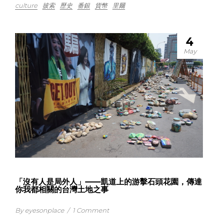
culture
披索
歷史
番銀
貨幣
里爾
4
May
「沒有人是局外人」——凱道上的游擊石頭花園，傳達
你我都相關的台灣土地之事
By eyesonplace
/
1 Comment