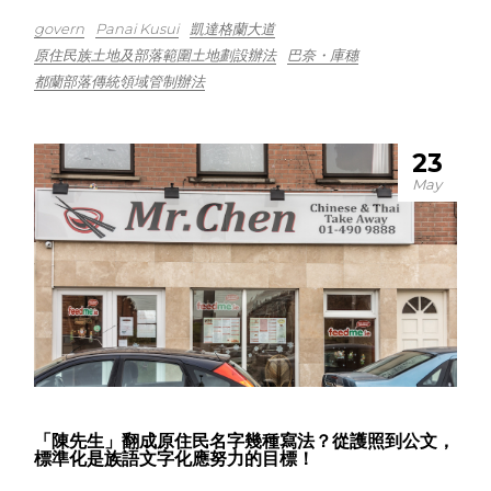
govern
Panai Kusui
凱達格蘭大道
原住民族土地及部落範圍土地劃設辦法
巴奈・庫穗
都蘭部落傳統領域管制辦法
23
May
「陳先生」翻成原住民名字幾種寫法？從護照到公文，
標準化是族語文字化應努力的目標！