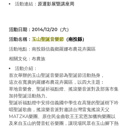
活動連結：
原運影展暨講座周
活動日期：2014/12/20（六）
活動名稱：
玉山聖誕音樂節
（南投縣）
活動地點：南投縣信義鄉羅娜布農花卉園區
相關文化：布農族
活動介紹：
首次舉辦的玉山聖誕音樂節為聖
誕節活動熱身，
這次在寬廣的羅娜布農花卉園區，以四大主題︰
草地音樂會、聖誕祈福點燈、搖滾樂音派對及部落市集
加持
聖誕活動熱力。
聖誕祈福點燈中安排信義國中學生在高聳的聖
誕樹下吟
唱聖誕歌曲，
搖滾樂音派對邀請台灣雷鬼搖滾天父
MATZKA樂團、
原住民
金曲歌王王宏恩
加獵狗樂團以
及來自玉山的聲音虹谷樂團，讓現場民眾在
玉山腳
下熱