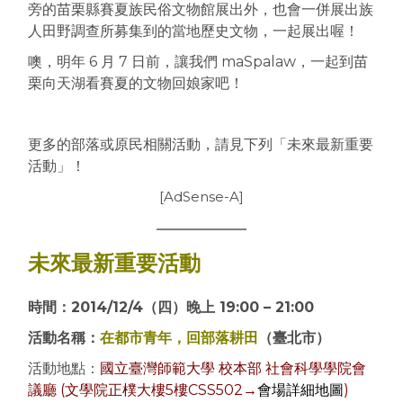
旁的苗栗縣賽夏族民俗文物館展出外，也會一併展出族
人田野調查所募集到的當地歷史文物，一起展出喔！
噢，明年 6 月 7 日前，讓我們 maSpalaw，一起到苗
栗向天湖看賽夏的文物回娘家吧！
更多的部落或原民相關活動，請見下列「未來最新重要
活動」！
[AdSense-A]
未來最新重要活動
時間：2014/12/4（四）晚上 19:00 – 21:00
活動名稱：
在都市青年，回部落耕田
（臺北市）
活動地點：
國立臺灣師範大學 校本部 社會科學學院會
議廳 (文學院正樸大樓5樓CSS502→
會場詳細地圖
)