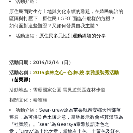
活動介紹：
原住民面對生存土地與文化永續的難題，在殖民統治的
區隔與打壓下，原住民 LGBT 面臨什麼樣的危機？
如何面對這些難題？又如何發展自我主體？
活動連結：
原住民多元性別運動經驗的分享
活動日期：2014/12/14（日）
活動名稱：
2014森林之心- 色.舞.繞 泰雅服裝秀活動
（苗栗縣）
活動地點：雪霸國家公園 雪見遊憩區森林步道
相關文化：泰雅族
活動介紹：
Sear-uraw原為苗栗縣泰安鄉天狗部落
舊名，
為可供染色土壤之意，
當地長老教會將其漢譯為
『社舞繞』。
“sear”為Ｇearsya泰雅族語染色之
意，
”uraw”為土地之意，當地有土色、土黃色及紅色