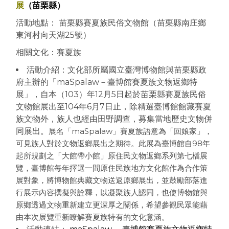
展
（苗栗縣）
活動地點：
苗栗縣賽夏族民俗文物館（
苗栗縣南庄鄉
東河村向天湖25號
）
相關文化：賽夏族
活動介紹：
文化部所屬國立臺灣博物館與苗栗縣政
府主辦的「maSp
alaw－臺博館賽夏族文物返鄉特
展」，自本（103）
年12月5日起於苗栗縣賽夏族民俗
文物館展出至104年
6月7日止，除精選臺博館館藏賽夏
族文物外，族人也經由
田野調查，募集當地歷史文物併
同展出。
展名「maSpalaw」賽夏族語意為「回娘家」，
可見
族人對於文物返鄉展出之期待。此展為臺博館自98年
起所
規劃之「大館帶小館」原住民文物返鄉系列第七檔展
覽，臺
博館每年擇選一間原住民族地方文化館作為合作策
展對象，
將博物館典藏文物送返原鄉展出，並鼓勵部落進
行展示內容
撰擬與詮釋，以凝聚族人認同，也使博物館與
原鄉透過文物
重新建立更深厚之關係，希望參觀民眾能藉
由本次展覽重新
瞭解賽夏族特有的文化意涵。