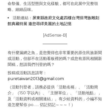
命祭儀、生活型態與文化樣貌，都可在此展中完整領
略、細細品味。
活動連結：
屏東縣政府文化處四樓台灣排灣族雕刻
館典藏特展 邀您尋繹美麗的土地記憶
[AdSense-B]
有什麼漏網之魚，是您覺得也非常重要的原住民族新聞
或活動，但卻不在活動看板裡的嗎？或您有原民相關新
聞稿，想請我們刊登的嗎？
投稿或活動訊息請寄：
puretaiwan2013@gmail.com
（活動刊登者，請務必提供「活動名稱」、「活動簡
介」（150 字以內）、「主辦單位」、「活動地點」，
及「活動資料或相關連結」。有少給資料的，小編不知
道怎麼幫你 po…… 切記切記～～～！）