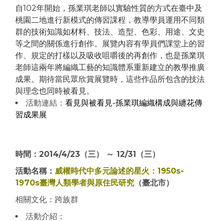
自102年開始，孫業琪老師以實驗性質的方式在臺中及
桃園二地進行新模式的傳習課程，教導學員運用不同類
群的技術知識如材料、技法、造型、色彩、用途、文史
等之間的關係進行創作。展覽內容有學員們課堂上的習
作、規定的打樣以及吸收咀嚼後的再創作，也是孫業琪
老師這兩年將編織工藝的知識體系重新建立的教學推廣
成果。期待當民眾欣賞展覽時，這些作品所包含的技法
與理念也同時被看見。
活動連結：
看見與被看見-孫業琪編織構成與纏花傳
習成果展
時間：2014/4/23（三） ～ 12/31（三）
活動名稱：
威權時代中多元論述的星火：1950s-
1970s臺灣人類學者與原住民研究
（臺北市）
相關文化：跨族群
活動介紹：