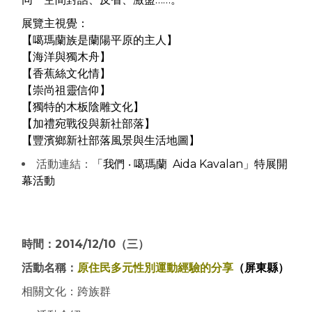
展覽主視覺：
【噶瑪蘭族是蘭陽平原的主人】
【海洋與獨木舟】
【香蕉絲文化情】
【崇尚祖靈信仰】
【獨特的木板陰雕文化】
【加禮宛戰役與新社部落】
【豐濱鄉新社部落風景與生活地圖】
活動連結：
「我們 ‧ 噶瑪蘭 Aida Kavalan」特展開
幕活動
時間：2014/12/10（三）
活動名稱：
原住民多元性別運動經驗的分享
（屏東縣）
相關文化：跨族群