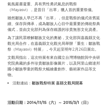
氣氛嚴肅凝重、具有男性勇武氣息的戰祭
（Mayasvi），是昔日「出草」獵人首的重要祭儀。
雖然鄒族人早已不再「出草」，但是戰祭的儀式依舊延
續、保存與傳承，成為鄒族人心目中最重要的傳統祭典
儀式，並由文化部列為保存維護的珍貴無形文化資產。
為了讓民眾瞭解鄒族文化的奧祕，文化部與嘉義縣文化
觀光局合作，在嘉義縣文化觀光局舉辦「重生：鄒族戰
祭（Mayasvi）特展」，今天起至明年2月26日展出。
文觀局指出，這次特展有來自國立台灣博物館與中央研
究院典藏的多件珍貴鄒族影像圖片，以及阿里山鄉達邦
國小鄒族學童的戰祭大幅繪畫創作、藝術家作品等文
物。
活動連結：
鄒族戰祭特展 嘉縣文觀局開幕
活動日期：2014/11/15（六）～ 2015/3/1（日）