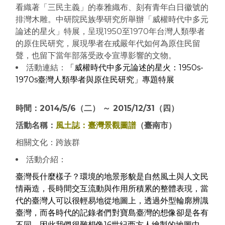
看織著「三民主義」的泰雅織布、刻有青年白日徽號的
排灣木雕。中研院民族學研究所舉辦「威權時代中多元
論述的星火」特展，呈現1950至1970年台灣人類學者
的原住民研究，展現學者在戒嚴年代如何為原住民留
聲，也留下當年部落受政令宣導影響的文物。
活動連結：
「威權時代中多元論述的星火：1950s-
1970s臺灣人類學者與原住民研究」專題特展
時間：2014/5/6（二） ～ 2015/12/31（四）
活動名稱：
風土誌：臺灣景觀圖譜
（臺南市）
相關文化：跨族群
活動介紹：
臺灣長什麼樣子？環境的地景形貌是自然風土與人文民
情兩造，長時間交互流動與作用所積累的整體表現，當
代的臺灣人可以很輕易地從地圖上，透過外型輪廓辨識
臺灣，而各時代的記錄者們對寶島臺灣的想像卻是各有
不同，因此我們很難想像16世紀西方人繪製的地圖中，