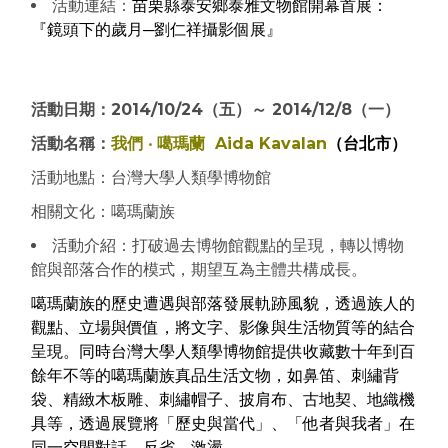
活動連結：
苗栗縣泰安鄉泰雅文物館開幕首展：
『鏡頭下的歲月─劉仁祥攝影個展』
活動日期：2014/10/24（五）～ 2014/12/8（一）
活動名稱：
我們 ‧ 噶瑪蘭 Aida Kavalan
（台北市）
活動地點：台灣大學人類學博物館
相關文化：噶瑪蘭族
活動介紹：打破過去博物館觀點的呈現，轉以博物
館與部落合作的模式，期望互為主體共構成長。
噶瑪蘭族的歷史遭遇與部落發展軌跡風貌，透過族人的
觀點、立場與價值，將文字、影像與生活物質等的結合
呈現。同時台灣大學人類學博物館提供收藏數十年到百
餘年不等的噶瑪蘭族真品生活文物，如鼻笛、刺繡背
袋、精緻木板雕、刺繡帽子、披肩布、古地契、地織機
具等，透過展覽將「歷史與當代」、「他者與我者」在
同一空間對話、反省、激盪……。