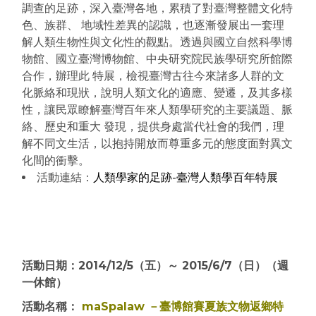
調查的足跡，深入臺灣各地，累積了對臺灣整體文化特
色、族群、 地域性差異的認識，也逐漸發展出一套理
解人類生物性與文化性的觀點。透過與國立自然科學博
物館、國立臺灣博物館、中央研究院民族學研究所館際
合作，辦理此 特展，檢視臺灣古往今來諸多人群的文
化脈絡和現狀，說明人類文化的適應、變遷，及其多樣
性，讓民眾瞭解臺灣百年來人類學研究的主要議題、脈
絡、歷史和重大 發現，提供身處當代社會的我們，理
解不同文生活，以抱持開放而尊重多元的態度面對異文
化間的衝擊。
活動連結：
人類學家的足跡-臺灣人類學百年特展
活動日期：2014/12/5（五）～ 2015/6/7（日）（週
一休館）
活動名稱：
maSpalaw －臺博館賽夏族文物返鄉特