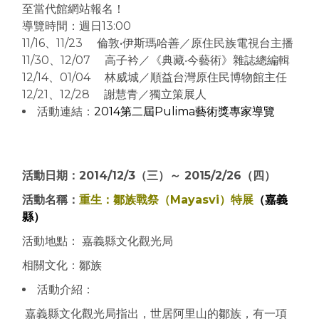
至當代館網站報名
！
導覽時間：週日13:00
11/16、11/23 倫敦•伊斯瑪哈善／原住民族電視台主播
11/30、12/07 高子衿／《典藏‧今藝術》雜誌總編輯
12/14、01/04 林威城／順益台灣原住民博物館主任
12/21、12/28 謝慧青／獨立策展人
活動連結：
2014第二屆Pulima藝術獎專家導覽
活動日期：2014/12/3（三）～ 2015/2/26（四）
活動名稱：
重生：鄒族戰祭（Mayasvi）特展
（嘉義
縣）
活動地點： 嘉義縣文化觀光局
相關文化：鄒族
活動介紹：
嘉義縣文化觀光局指出，世居阿里山的鄒族，有一項