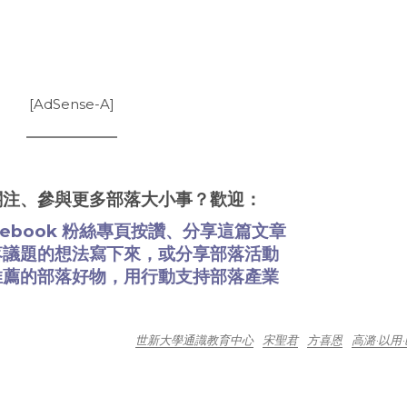
[AdSense-A]
關注、參與更多部落大小事？歡迎：
cebook 粉絲專頁
按讚、分享這篇文章
落議題的想法
寫下來
，或
分享部落活動
推薦的部落好物
，用行動支持部落產業
世新大學通識教育中心
宋聖君
方喜恩
高潞·以用