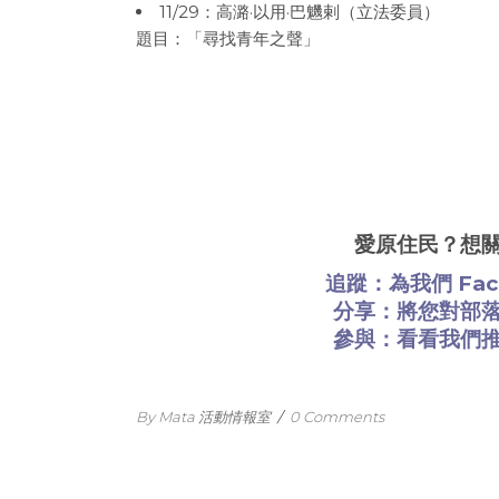
11/29：高潞·以用·巴魕剌（立法委員）
題目：「尋找青年之聲」
愛原住民？想
追蹤：為我們
Fa
分享：將您對部
參與：看看
我們
By Mata 活動情報室
/
0 Comments