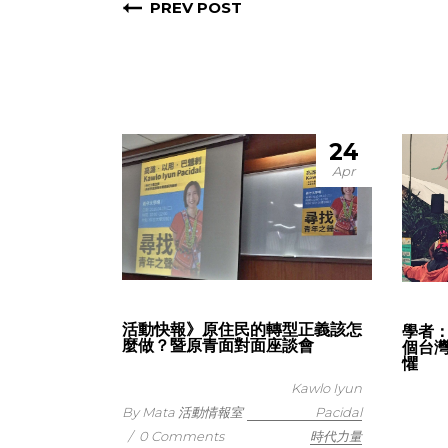
PREV POST
24
Apr
活動快報》原住民的轉型正義該怎
學者
麼做？暨原青面對面座談會
個台
懼
Kawlo Iyun
By Mata 活動情報室
Pacidal
/
0 Comments
時代力量