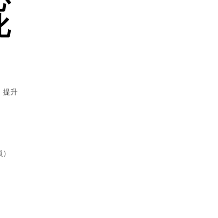
化
，提升
員）