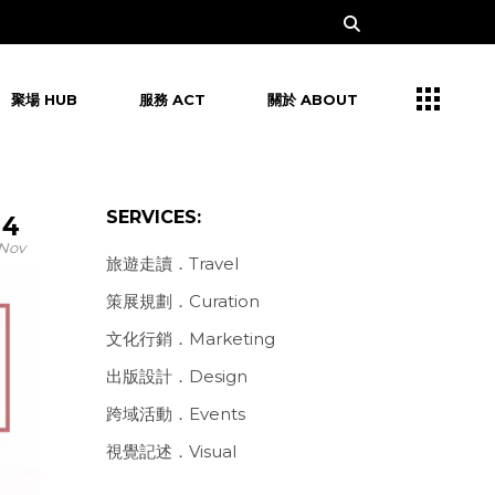
聚場 HUB
服務 ACT
關於 ABOUT
SERVICES:
4
Nov
旅遊走讀．Travel
策展規劃．Curation
文化行銷．Marketing
出版設計．Design
跨域活動．Events
視覺記述．Visual