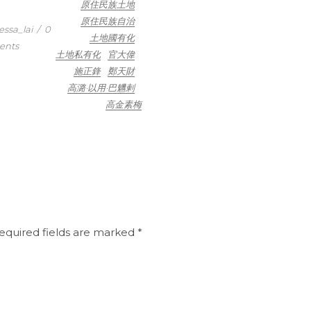
原住民族土地
原住民族自治
essa_lai
/
0
土地國有化
nts
土地私有化
官大偉
施正鋒
鄭天財
高潞·以用·巴魕剌
高金素梅
equired fields are marked
*