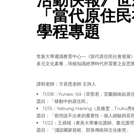
「當代原住民
學程專題
世新大學通識教育中心—《當代原住民社會發展
多元文化素養，培植知識經濟時代所需要之反思
課程老師：方喜恩老師 主持人
11/08：Yunaw •Sili（宋聖君，宜
題目：「移動中的原住民」
11/15：Yabung Haning（吳雅雯，
題目：「那些說不出來的重要性－個人經驗與長
11/22：王鼎棫（東吳大學兼任講師、臺北護
題目：「淺談國家規範、部落傳統與文化衝突」