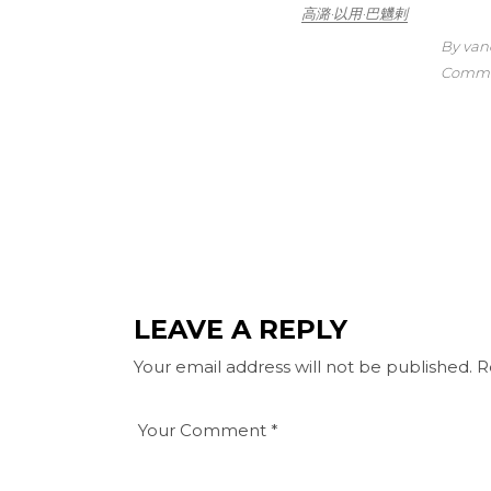
高潞·以用·巴魕剌
By van
Comme
LEAVE A REPLY
Your email address will not be published.
R