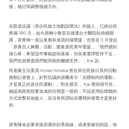
後，檢討與調整後續方向。
在凱道抗議《原住民族土地劃設辦法》的族人，已經佔領
將滿 180 天，如今原轉小教室在捷運台大醫院站持續開
課，原青陣一直以來都有成員到場聲援，也曾在 3 月發起
「原青百人舞圈」活動，匯集原民青年聲援，「我們感到
很心疼，希望這件事能趕快落幕，但長輩選擇堅持下去，
我們也就會盡我們能所能的繼續支持」，Kai 說。
民進黨立法委員 Kolas Yotaka 曾在原住民族日系列活動
推動記者會上，針對抗議的原團表示「在體制內的運動，
才是真正的原住民運動」。對此發言， Kai 覺得很可笑，
她認為既然想要達成的目標是一樣的，不該是用貼標籤的
方式攻擊其他族人，並沒有所謂站在哪裡的發聲才是更好
的。
原青陣未必要承接原運的抗爭路線，或者更確切的說，他