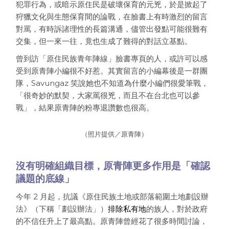
犯罪行為，或暗示原住民是破壞保育的元兇，於是掀起了
狩獵文化與生態保育間的論戰，在臉書上有時激烈的留言
對罵，有時訴諸理性的長篇溝通，儘管出發點可能很難有
交集，但一來一往，竟也生成了難得的對話立基點。
曾到訪「原住民族青年陣線」臉書專頁的人，或許可以感
受到原青陣小編很不好惹。其實留言的小編幕後是一群團
隊，Savungaz 笑說她也不知道為什麼小編們很愛筆戰，
「很奇妙的默契，大家罵很兇，而且不在台北也可以參
戰」，結果原青陣的粉專退讚數也很高。
（照片提供／原青陣）
沒有明確組織目標，原青陣更多作用是「確認
議題的底線」
今年 2 月起，抗議《原住民族土地或部落範圍土地劃設辦
法》（下稱「劃設辦法」）
排除私有地
的族人，對於政府
的不信任升上了最高點。原青陣曾經花了很多時間討論，