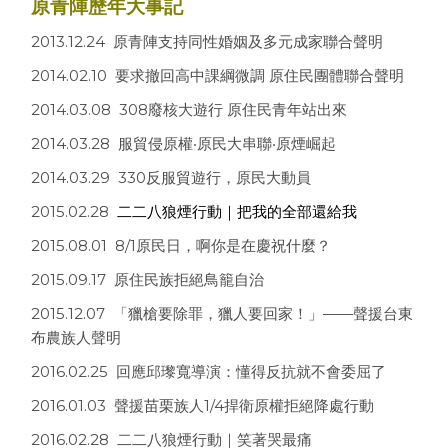
原青陣歷年大事記
2013.12.24 原青陣支持同性婚姻及多元成家聯合聲明
2014.02.10 要求撤回高中課綱微調 原住民團體聯合聲明
2014.03.08 308廢核大遊行 原住民青年站出來
2014.03.28 服貿侵原權‧原民大串聯‧原煙崛起
2014.03.29 330反服貿遊行，原民大動員
2015.02.28
二二八狼煙行動｜把我的全部還給我
2015.08.01 8/1原民日，啊你是在慶祝什麼？
2015.09.17 原住民族拒絕鳥籠自治
2015.12.07 「獵槍要除罪，獵人要回家！」——聲援台東
布農族人聲明
2016.02.25 回應邱瓈寬導演：懂得反抗就不會委屈了
2016.01.03 聲援苗栗族人1/4捍衛原權拒絕降處行動
2016.02.28 二二八狼煙行動｜笑著哭最痛