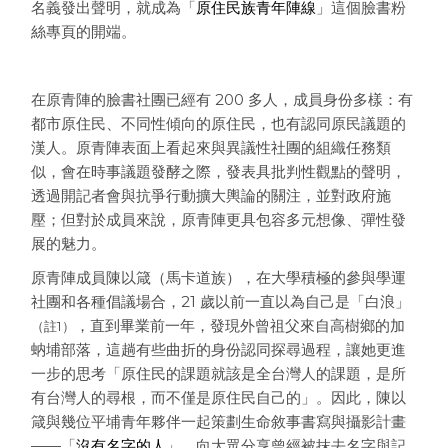
名義發出聲明，就成為「
原住民族青年陣線
」這個臉書粉
絲專頁的開端。
在原青陣的臉書社團已經有 200 多人，成員身份多樣：有
都市原住民、不同性傾向的原住民，也有認同原民議題的
漢人。原青陣表面上看起來與異議性社團的組織任務類
似，會在時事議題發酵之際，發表具批判性觀點的聲明，
透過開記者會與抗爭行動擴大輿論的關注，並對政府施
壓；但對於成員來說，原青陣更具包容多元想像、彈性發
展的魅力。
原青陣成員陳以箴（馬卡道族），在大學積極的參與學運
社團和各種倡議場合，21 歲以前一直以為自己是「白浪」
，直到畢業前一年，發現外曾祖父來自高樹鄉的加
（註1）
蚋埔部落，這趟有些曲折的身份認同探尋過程，讓她更進
一步的思考「原住民的課題就該是全台灣人的課題，是所
有台灣人的尋根，而不僅是原住民自己的」。因此，陳以
箴與幾位平埔青年夥伴一起策劃生命敘事書寫與攝影計畫
——「
沒有名字的人
」，向大眾分享曾經被抹去名字與記