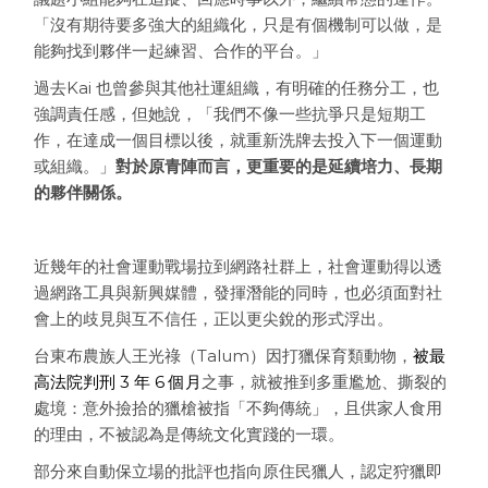
「沒有期待要多強大的組織化，只是有個機制可以做，是
能夠找到夥伴一起練習、合作的平台。」
過去Kai 也曾參與其他社運組織，有明確的任務分工，也
強調責任感，但她說，「我們不像一些抗爭只是短期工
作，在達成一個目標以後，就重新洗牌去投入下一個運動
或組織。」
對於原青陣而言，更重要的是延續培力、長期
的夥伴關係。
近幾年的社會運動戰場拉到網路社群上，社會運動得以透
過網路工具與新興媒體，發揮潛能的同時，也必須面對社
會上的歧見與互不信任，正以更尖銳的形式浮出。
台東布農族人王光祿（Talum）因打獵保育類動物，
被最
高法院判刑 3 年 6 個月
之事，就被推到多重尷尬、撕裂的
處境：意外撿拾的獵槍被指「不夠傳統」，且供家人食用
的理由，不被認為是傳統文化實踐的一環。
部分來自動保立場的批評也指向原住民獵人，認定狩獵即