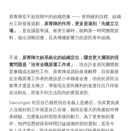
原青陣並不如預期中的組織想像 —— 有明確的目標、組織
分工與發展規劃，
原青陣的作用，更多是達到「先建立立
場」
，是在議題爭議、衝突引爆時，能夠第一時間攤開資
料，做出清晰回應，且具傳播影響力的原民青年組織。
不過，
原青陣欠缺系統化的組織定位，隱含更大層面的現
實問題是「沒有全職原運工作者」
，現在許多原民團體都
是兼職或志願性工作。原青陣成員阮俊達解釋，目前最接
近全職原運工作者的應該是小米穗基金會，但由於原民法
案專才還是太稀少，導致現在原民權利的進度往往只停留
在法制化，而進不到立法院內的實質攻防。
Savungaz 坦言自己雖然現在名義上是總召，但其實負責
人沒做好的工作就是自己在做，她現在最大的焦慮如何傳
承經驗、怎麼集結幹部想承接的動力。為了更有效的運
作，他們也歷經很長時間討論儲備幹部的選制，直至今
年 1 月才選出；而這批幹部將在半年的試驗運作期結束