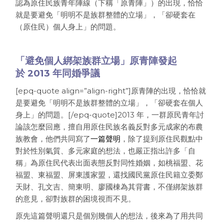
認為原住民族青年陣線（下稱「原青陣」）的出現，恰恰
就是要避免「明明不是族群整體的立場」，「卻硬套在
（原住民）個人身上」的問題。
「避免個人綁架族群立場」原青陣發起
於 2013 年同婚爭議
[epq-quote align=”align-right”]原青陣的出現，恰恰就
是要避免「明明不是族群整體的立場」，「卻硬套在個人
身上」的問題。[/epq-quote]2013 年，一群原民青年討
論該怎麼回應，擅自用原住民族名義反對多元成家的布農
族教會，他們共同寫了
一篇聲明
，除了提到原住民觀點中
對於性別氣質、多元家庭的想法，也嚴正指出許多「自
稱」為原住民代表出面表態反對同性婚姻，如桃福盟、花
福盟、東福盟、屏東護家盟，還找國民黨原住民籍立委鄭
天財、孔文吉、簡東明、廖國棟為其背書，不僅綁架族群
的意見，卻對族群的困境視而不見。
原先這篇聲明還只是個別幾個人的想法，後來為了用共同