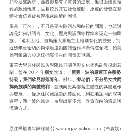
如今這些訴求，雖看似都有了實質的進展，但也面臨更複
雜的政治現實，且相較於其它社會運動，原運的發聲在整
體社會仍處於被漠視或曲解的困境。
像是「正名」，不只是要去除污名和歧視的問題，也須討
論是如何以語言、文化、歷史與認同等標準來認定一個民
族 ; 「還我土地」自揭露大量無主土地國有化的歷史，到
近幾年更密切的與環境運動團體合作捍衛傳統領域，如美
麗灣飯店與杉原棕櫚渡假村的開發案爭議。
東華大學原住民民族學院族群關係與文化學系副教授謝若
蘭，曾在 2014 年
撰文
說道：「
新興一波的原運正在蓄勢
待發，我們欣見部落青年、壯年、耆老們，不分男女共同
捍衛族群的集體權利
，並朝向更具部落主體性的具體運作
與發展。」從原住民族議題的檯面化，到在地認同的深耕
過程，新一波的原運，展現出更多元、異質面向的議題與
溝通方式。
原住民族青年陣線總召 Savungaz Valincinan（布農族）