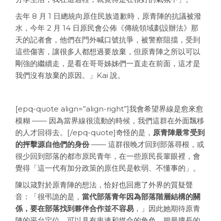
去年 8 月 1 日總統向原住民族道歉時，原青陣的抗議被潑
水，今年 2 月 14 日原民會公佈《傳統領域劃設辦法》那
天的記者會，他們在門外喊口號抗爭，被警察阻擋，受到
這些傷害，讓很多人都想過要放棄，但原青陣之所以可以
剛強的繼續走，是看在哥哥姊姊們一直走在前面，這才是
我們沒有放棄的原因。」Kai 說。
[epq-quote align=”align-right”]我會希望界線是愈來愈
模糊 —— 因為當界線很流動的時候，我們這群在外面飄移
的人才回得去。[/epq-quote]奇怪的是，
原青陣最常受到
的抨擊源自他們的身份
—— 這群很晚才回到部落尋根，或
很少回到部落的都市原民青年，在一些原民長輩眼裡，會
覺得「這一代有加分政策的原住民是軟弱、不懂事的」。
陳以箴對於原青陣的想法，恰好也回應了外界的質疑聲
音：「很弔詭的是，
當代部落青年因為部落階層結構的關
係，要在部落找到夥伴合作並不容易
，」因此她期待原青
陣的平台定位，可以具有串連和媒合的角色，把最擅長的