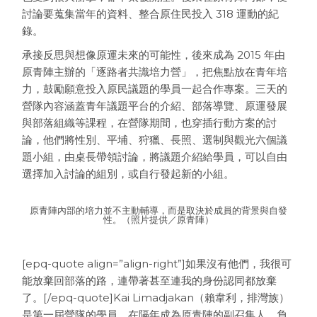
討論要蒐集當年的資料、整合原住民投入 318 運動的紀
錄。
承接反思與想像原運未來的可能性，後來成為 2015 年由
原青陣主辦的「逐路者共識培力營」，把焦點放在青年培
力，鼓勵願意投入原民議題的學員一起合作專案。三天的
營隊內容涵蓋青年議題平台的介紹、部落導覽、原運發展
與部落組織等課程，在營隊期間，也穿插行動方案的討
論，他們將性別、平埔、狩獵、長照、選制與觀光六個議
題小組，由桌長帶領討論，將議題介紹給學員，可以自由
選擇加入討論的組別，或自行發起新的小組。
原青陣內部的培力並不主動輔導，而是取決於成員的背景與自發
性。（照片提供／原青陣）
[epq-quote align=”align-right”]如果沒有他們，我很可
能放棄回部落的路，連帶著甚至連我的身份認同都放棄
了。[/epq-quote]Kai Limadjakan（賴韋利，排灣族）
是第一屆營隊的學員，在隔年成為原青陣的副召集人，負