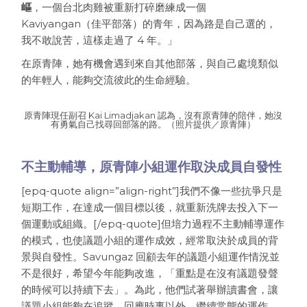
嶇
，一個台北肉雞被重新打碎磨練成一個
Kaviyangan（佳平部落）的青年，因為路是自己選的，
我不敢說苦，這樣走過了 4 年。」
在原青陣，她有機會遇到來自其他部落，與自己處境類似
的年輕人，能夠交流彼此的生命經驗。
原青陣現任副召 Kai Limadjakan 認為，沒有原青陣的陪伴，她沒
有勇氣自己找尋回部落的路。（照片提供／原青陣）
不主動輔導，原青陣小組運作取決成員自發性
[epq-quote align=”align-right”]我們不像一些抗爭只是
短期工作，在達成一個目標以後，就重新洗牌去投入下一
個運動或組織。[/epq-quote]但培力過程不主動輔導運作
的模式，也使議題小組的運作成效，經常取決於成員的背
景與自發性。Savungaz 回顧去年的議題小組運作情況並
不是很好，希望今年能夠改進，「重點是在沒有議題發聲
的時候可以持續下去」。為此，他們試著舉辦讀書會，讓
議題小組能夠在追蹤、回應時事以外，繼續常態的運作。