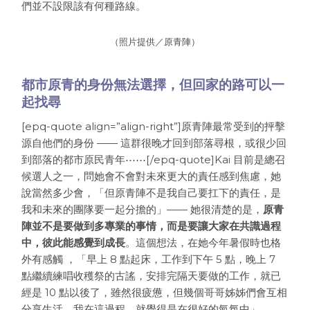
們並不設限該有何種路線。
（照片提供／原青陣）
都市原青的身份無法選擇，但回家的路可以一
起找尋
[epq-quote align=”align-right”]原青陣最常受到的抨擊
源自他們的身份 —— 這群很晚才回到部落尋根，或很少回
到部落的都市原民青年⋯⋯[/epq-quote]Kai 目前是總召
候選人之一，問她會不會對未來更大的責任感到焦慮，她
說當然多少會，「但原青陣不是我自己要扛下的責任，是
我和未來的團隊要一起分擔的」—— 她很清楚的是，
原青
陣並不是要做到多專業的事情，而是要讓大家在共識過程
中，彼此能感覺到成長
。這個想法，在她今年暑假時也格
外有感觸 ，「早上 8 點起床，工作到下午 5 點，晚上 7
點繼續練唱收穫祭的古謠，安排完隔天要做的工作，就已
經是 10 點以後了，雖然很疲憊，但幾個哥哥姊姊們會互相
分享生活，我在這過程，就覺得是在很好的氣氛中」。