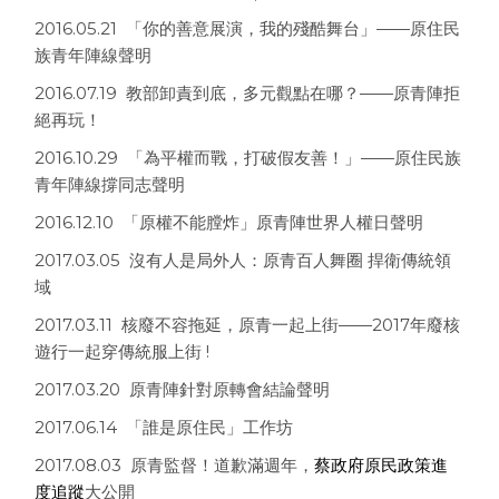
2016.05.21 「你的善意展演，我的殘酷舞台」——原住民
族青年陣線聲明
2016.07.19 教部卸責到底，多元觀點在哪？——原青陣拒
絕再玩！
2016.10.29 「為平權而戰，打破假友善！」——原住民族
青年陣線撐同志聲明
2016.12.10 「原權不能膛炸」原青陣世界人權日聲明
2017.03.05 沒有人是局外人：原青百人舞圈 捍衛傳統領
域
2017.03.11 核廢不容拖延，原青一起上街——2017年廢核
遊行一起穿傳統服上街 !
2017.03.20 原青陣針對原轉會結論聲明
2017.06.14 「誰是原住民」工作坊
2017.08.03 原青監督！道歉滿週年，
蔡政府原民政策進
度追蹤
大公開