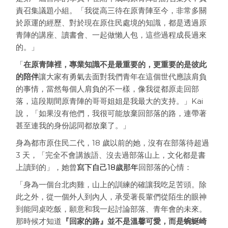
責召集議題小組。「我從高三待在原青陣至今，非常多關
於原運的經歷、對於現在原住民處境的知識，都是透過原
青陣的講座、讀書會、一起做懶人包，這些過程成長過來
的。」
「
在原青陣裡，專業知識不是最重要的，更重要的是彼此
的陪伴
讓大家有勇氣去面對我們青年在這個世代應該肩負
的事情，當然每個人肩負的不一樣，像我從都原走回部
落，這段期間原青陣的哥哥姐姐是我最大的支持。」Kai
說，「如果沒有他們，我很可能放棄回部落的路，連帶著
甚至連我的身份認同都放棄了。」
身為都市原住民二代，18 歲以前的她，沒有在部落待超過
3 天，「完全不會講族語、沒去過部落山上，文化都是書
上讀到的」，她曾
寫下自己18歲那年
回部落的心情：
「身為一個台北肉雞，山上的訓練的確讓我吃足苦頭。除
此之外，從一個外人到內人，承受著長輩們從陌生的眼神
到能同桌吃飯，願意和我一起討論部落、青年會的未來。
那時候才知道
『回家的路』並不是溫馨可愛，而是蜿蜒崎