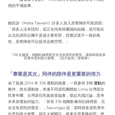
憶的平埔故事。
她告訴《Mata Taiwan》許多人加入原青陣的可能原因：
「很多人沒有找到，或正在找有歸屬感的組織，或可能在
台北的原民社團不是做主要幹部，想嘗試更不一樣的角
色，原青陣就可以提供這種空間。」
「318 反服貿」相關紀錄裡面完全沒有原民的聲音，讓當時很多原
民青年受到很大衝擊。（照片提供／原青陣）
「專業是其次」同伴的陪伴是更重要的培力
為了延續 2014 年 318 運動的能量，一群參與
318 運動
的
夥伴，曾在運動後，串連不同原民團體如 Lima 台灣原住
民青年團、台灣原住民族政策協會，發起共識討論，思考
未來原運如何協力。「所有 318 相關影像與紀錄裡面，完
全沒有原民的聲音」，Savungaz 說，當時很多原民青年
也受到很大衝擊，卻不太被關注。後來在原青陣內部，便