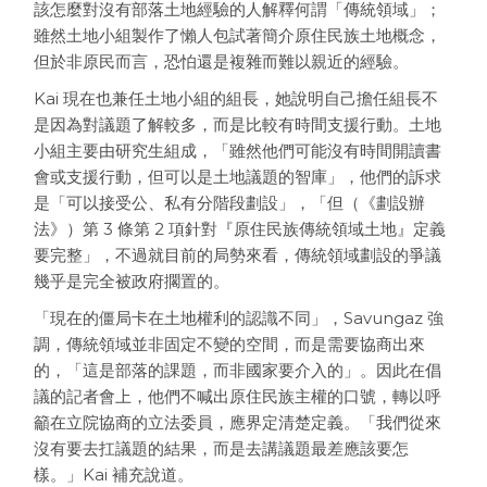
該怎麼對沒有部落土地經驗的人解釋何謂「傳統領域」；
雖然土地小組製作了懶人包試著簡介原住民族土地概念，
但於非原民而言，恐怕還是複雜而難以親近的經驗。
Kai 現在也兼任土地小組的組長，她說明自己擔任組長不
是因為對議題了解較多，而是比較有時間支援行動。土地
小組主要由研究生組成，「雖然他們可能沒有時間開讀書
會或支援行動，但可以是土地議題的智庫」，他們的訴求
是「可以接受公、私有分階段劃設」，「但（《劃設辦
法》）第 3 條第 2 項針對『原住民族傳統領域土地』定義
要完整」，不過就目前的局勢來看，傳統領域劃設的爭議
幾乎是完全被政府擱置的。
「現在的僵局卡在土地權利的認識不同」，Savungaz 強
調，傳統領域並非固定不變的空間，而是需要協商出來
的，「這是部落的課題，而非國家要介入的」。因此在倡
議的記者會上，他們不喊出原住民族主權的口號，轉以呼
籲在立院協商的立法委員，應界定清楚定義。「我們從來
沒有要去扛議題的結果，而是去講議題最差應該要怎
樣。」Kai 補充說道。