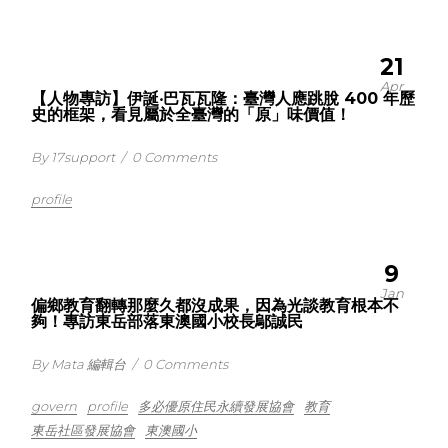
21
Apr
【人物專訪】伊誕‧巴瓦瓦隆：臺灣人應跳脫 400 年歷
史的框架，看見屬於全臺灣的「原」味價值！
By 17support
/
0 Comments
profile
9
Jan
偏鄉教育翻轉那麼久都沒成果，因為光談教育根本不
夠！專訪東岳部落東澳國小校長鄔誠民
By Mata 編輯台
/
0 Comments
govern
profile
多必優原住民永續發展協會
教育
東岳社區發展協會
東澳國小