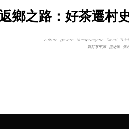
返鄉之路：好茶遷村
culture
govern
Kucapungane
Rinari
Tula
新好茶部落
禮納里
舊