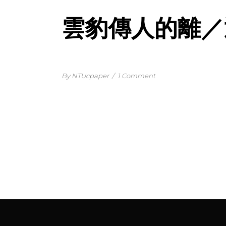
雲豹傳人的離／
By NTUcpaper
/
1 Comment