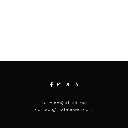
Tel:
+(886) 911 231762
contact@matataiwan.com