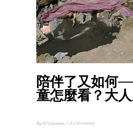
陪伴了又如何─
童怎麼看？大人
By NTUcpaper
/
0 Comments