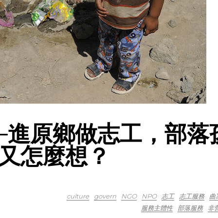
─進原鄉做志工，部落
又怎麼想？
culture
govern
NGO
NPO
志工
志工服務
曲
服務主體性
部落服務
非