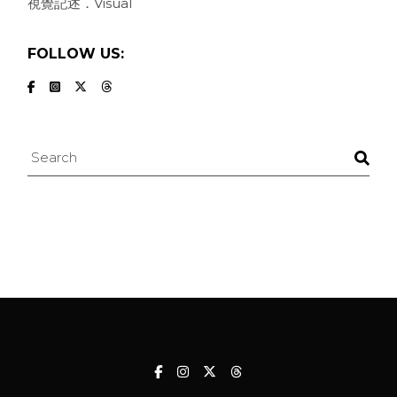
視覺記述．Visual
FOLLOW US:
Search