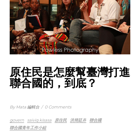
原住民是怎麼幫臺灣打進
聯合國的，到底？
By Mata 編輯台
/
0 Comments
govern
saiviq kisasa
原住民
洪簡廷卉
聯合國
聯合國青年工作小組