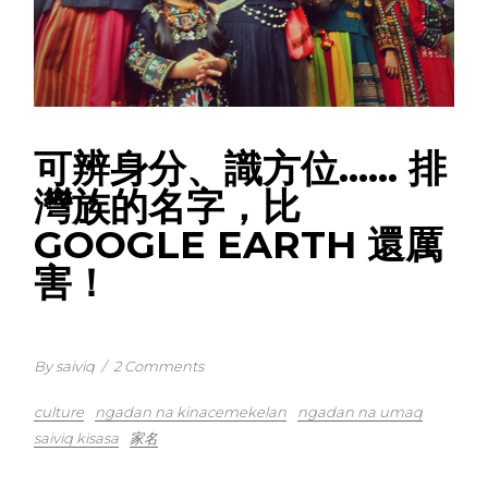
可辨身分、識方位…… 排
灣族的名字，比
GOOGLE EARTH 還厲
害！
By saiviq
/
2 Comments
culture
ngadan na kinacemekelan
ngadan na umaq
saiviq kisasa
家名