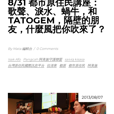
8/31 都市原住民講座：
歌聲、淚水、蝸牛，和
TATOGEM，隔壁的朋
友，什麼風把你吹來了？
By Mata 編輯台
/
0 Comments
Isak Afo
Pangcah 阿美族守護聯盟
saiviq kisasa
台灣原住民國際訊息平台
拉清寒
都原
都市原住民
阿美族
2013/08/07