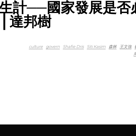
生計──國家發展是否
⎪達邦樹
culture
govern
Shafie Dris
Siti Kasim
森林
王文強