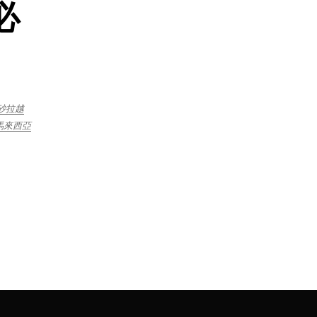
必
砂拉越
馬來西亞