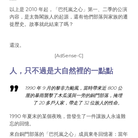
以上是 2010 年起，「巴托嵐之心」第一、二季的公演
內容，是太魯閣族人的起源，還有他們部落與家族的遷
徙歷史。故事就此結束了嗎？
還沒。
[AdSense-C]
人，只不過是大自然裡的一點點
1990 年 9 月的黎非力颱風，當時帶來近 800 公
厘的暴雨襲擊了木瓜溪與一旁的銅門部落，掩埋
了 20 多戶人家，帶走了 32 位族人的性命。
1990 年夏末的某個夜晚，曾發生了一件讓族人永遠難
忘的回憶。
來自銅門部落的「巴托嵐之心」成員東冬回憶著：當年