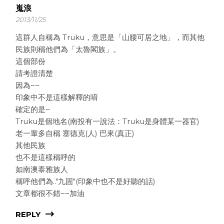
嵬浪
2013/11/25
這群人自稱為 Truku，意思是「山腰可居之地」，而其他
民族則稱他們為「太魯閣族」。
這個部份
請考證清楚
因為~~
印象中不是這樣解釋的唷
確定的是~
Truku是個地名(南投有一說法：Truku是身體某一器官)
老一輩多自稱 塞德克(人) 巴來(真正)
其他民族
也不是這樣稱呼的
如南澳泰雅族人
稱呼他們為.."九固"(印象中也不是好聽的話)
文章都很不錯~~加油
REPLY