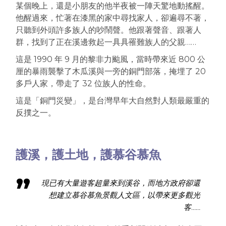
某個晚上，還是小朋友的他半夜被一陣天驚地動搖醒。
他醒過來，忙著在漆黑的家中尋找家人，卻遍尋不著，
只聽到外頭許多族人的吵鬧聲。他跟著聲音、跟著人
群，找到了正在溪邊救起一具具罹難族人的父親……
這是 1990 年 9 月的黎非力颱風，當時帶來近 800 公
厘的暴雨襲擊了木瓜溪與一旁的銅門部落，掩埋了 20
多戶人家，帶走了 32 位族人的性命。
這是「銅門災變」，是台灣早年大自然對人類最嚴重的
反撲之一。
護溪，護土地，護慕谷慕魚
現已有大量遊客超量來到溪谷，而地方政府卻還
想建立慕谷慕魚景觀人文區，以帶來更多觀光
客……