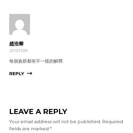
趙浩卿
2013/11/26
每個族群都有不一樣的解釋.
REPLY
LEAVE A REPLY
Your email address will not be published.
Required
fields are marked
*