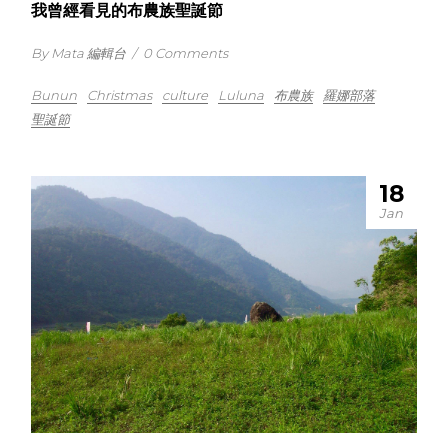
我曾經看見的布農族聖誕節
By Mata 編輯台
/
0 Comments
Bunun
Christmas
culture
Luluna
布農族
羅娜部落
聖誕節
18
Jan