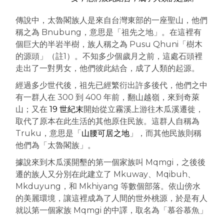
傳說中，太魯閣族人是來自台灣東部的一座聖山，他們
稱之為 Bnubung，意思是「祖先之地」。在這裡有
個巨大的半岩半樹，族人稱之為 Pusu Qhuni「樹木
的源頭」（註1）。不知多少個歲月之前，這處石頭裡
走出了一對男女，他們彼此結合，成了人類的起源。
經過多少世代後，祖先已經繁衍出許多後代，他們之中
有一群人在 300 到 400 年前，翻山越嶺，來到奇萊
山；又在
19 世紀末
開始從立霧溪上游往木瓜溪遷徙，
取代了原本在此生活的其他原住民族。這群人自稱為
Truku，意思是「
山腰可居之地
」，而其他民族則稱
他們為「太魯閣族」。
據說來到木瓜溪開墾的第一個家族叫 Mqmgi，之後後
遷的族人又分別在此建立了 Mkuway、Mqibuh、
Mkduyung，和 Mkhiyang 等數個部落。依山傍水
的美麗環境，讓這裡成為了人間的世外桃源，於是有人
就以第一個家族 Mqmgi 的中譯，取名為「慕谷慕魚」
……