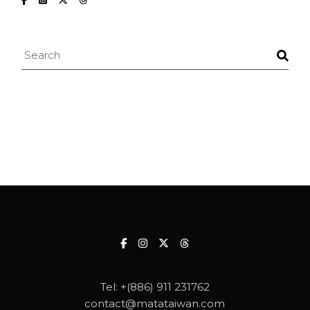
Search
Tel:
+(886) 911 231762
contact@matataiwan.com