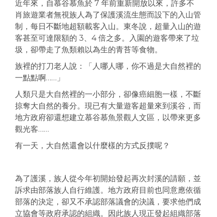
近年來，自慕谷慕魚於 7 年前重新開放以來，許多不
肖旅遊業者無視族人為了保護溪流生態而設下的入山管
制，每日不斷地超額載客入山。東冬說，超量入山的遊
客甚至可達限額的 3、4 倍之多。入園的遊客帶來了垃
圾，卻帶走了魚類賴以為生的青苔等食物。
族裡的打刀老人說：「人哪人哪，你不過是大自然裡的
一點點啊……」
人類只是大自然裡的一小部分，卻像癌細胞一樣，不斷
掠奪大自然的養分。現已有大量遊客超量來到溪谷，而
地方政府卻還想建立慕谷慕魚景觀人文區，以帶來更多
觀光客……
有一天，大自然還會以什麼樣的方式反撲呢？
為了護溪，族人從今年初開始發起再次封溪的請願，並
訴求由部落族人自行維護。地方政府目前也同意應依循
部落的決定，卻又不承認部落議會的決議，要求他們成
立協會等政府承認的組織。因此族人現正發起組織部落