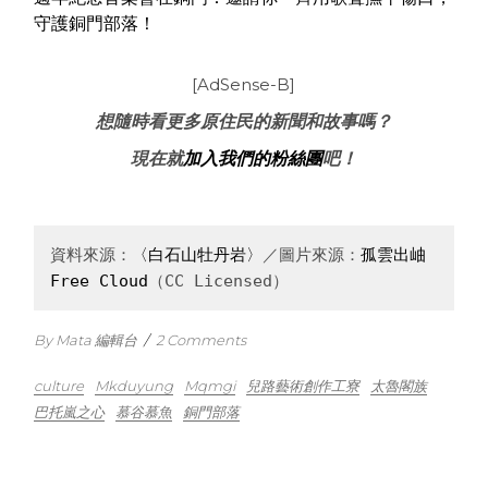
守護銅門部落！
[AdSense-B]
想隨時看更多原住民的新聞和故事嗎？
現在就
加入我們的粉絲團
吧！
資料來源：
〈白石山牡丹岩〉
／圖片來源：
孤雲出岫 
Free Cloud
（CC Licensed）
By Mata 編輯台
/
2 Comments
culture
Mkduyung
Mqmgi
兒路藝術創作工寮
太魯閣族
巴托嵐之心
慕谷慕魚
銅門部落