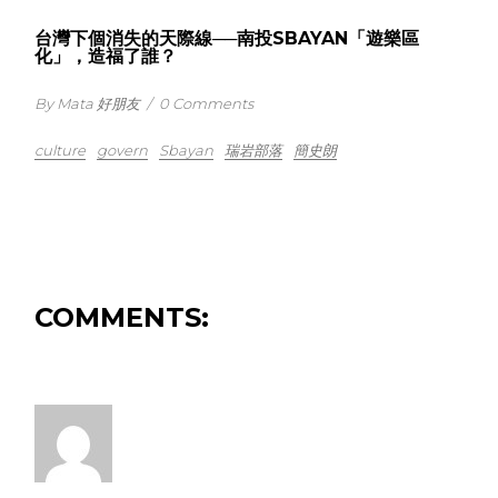
台灣下個消失的天際線──南投SBAYAN「遊樂區
化」，造福了誰？
By Mata 好朋友
/
0 Comments
culture
govern
Sbayan
瑞岩部落
簡史朗
COMMENTS: