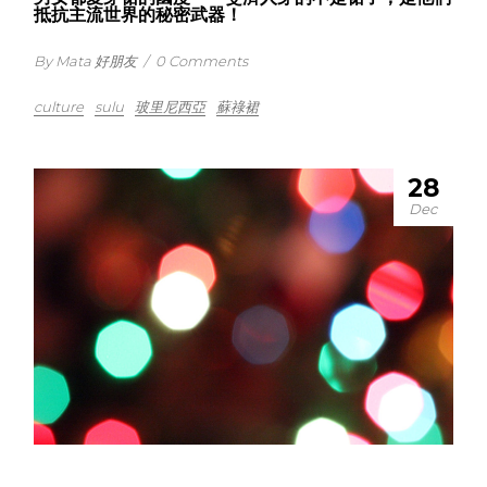
抵抗主流世界的秘密武器！
By Mata 好朋友
/
0 Comments
culture
sulu
玻里尼西亞
蘇祿裙
28
Dec