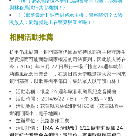
〈銅門部落擋路護木事件協調會結果出爐：部落將
與林務局試行共管機制！〉
〈【部落最新】銅門封路示主權，警察關切？太魯
閣族人：問題就是出在警察與業者啦！〉
相關活動推薦
抗爭仍未結束，銅門部落仍因為堅持以部落主權守護生
態資源而可能面臨國家機器的司法審判，因此族人將在
今（2014）年 6 月 22 日舉行一場「懷念24週年歐菲
莉颱風紀念音樂會」，在週日當天傍晚邀請大家一同來
銅門部落，以歌聲撫平傷口，集結眾人以守護山林！
活動名稱：懷念 24 週年歐菲莉颱風紀念音樂會
活動時間： 2014/6/22（日）下午 3 點～7 點
活動地點：花蓮縣秀林鄉銅門村69號（花蓮縣秀林
鄉銅門國小，電子地圖）
主辦單位：兒路創作工寮
活動詳情：
【MATA 活動報】6/22 歐菲莉颱風 24
週年紀念音樂會在銅門：邀請你一齊用歌聲撫平傷口，