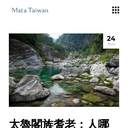
Skip
to
the
content
24
Nov
太魯閣族耆老：人哪