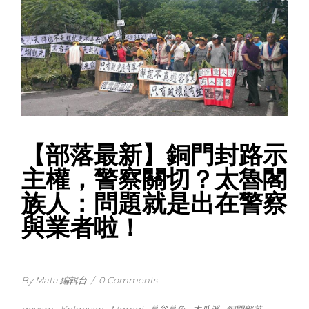
【部落最新】銅門封路示
主權，警察關切？太魯閣
族人：問題就是出在警察
與業者啦！
By Mata 編輯台
/
0 Comments
govern
Knkreyan
Mqmgi
慕谷慕魚
木瓜溪
銅門部落