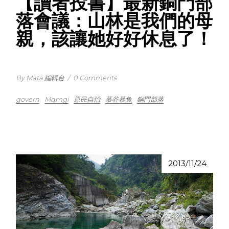
【讀者投書】最新銅門部
落會議：山林是我們的母
親，該讓她好好休息了！
By Mata 編輯台
/
0 Comments
govern
Mqmgi
原民自治
慕谷慕魚
銅門部落
2013/11/24