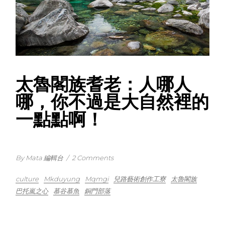
太魯閣族耆老：人哪人
哪，你不過是大自然裡的
一點點啊！
By Mata 編輯台
/
2 Comments
culture
Mkduyung
Mqmgi
兒路藝術創作工寮
太魯閣族
巴托嵐之心
慕谷慕魚
銅門部落