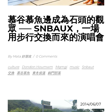
慕谷慕魚邊成為石頭的觀
眾 ── SNBAUX，一場
用步行交換而來的演唱會
By Mata 好朋友
/
0 Comments
culture
Dondon Houmwm
Mqmgi
music
Snbaut
交換
慕谷慕魚
東冬侯溫
銅門部落
2014/06/07