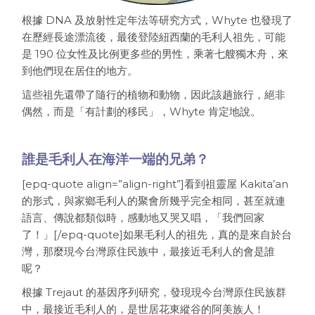
根據 DNA 及放射性定年法等研究方式，Whyte 也發現了
在歷經長途漂流後，最後登陸紐西蘭的毛利人祖先，可能
是 190 位女性及比例更多些的男性，乘著七艘獨木舟，來
到他們現在居住的地方。
這些祖先還帶了隨行的植物和動物，因此該趟旅行，絕非
偶然，而是「有計劃的移民」，Whyte 肯定地說。
誰是毛利人在海洋一端的兄弟？
[epq-quote align=”align-right”]看到祖靈屋 Kakita’an
的形式，與家鄉毛利人的聚會所幾乎完全相同，甚至就連
語言、傳說都類似時，感動地又哭又唱，「我們回家
了！」[/epq-quote]如果毛利人的祖先，真的是來自於台
灣，那麼現今台灣原住民族中，最接近毛利人的會是誰
呢？
根據 Trejaut 的基因序列研究，發現現今台灣原住民族群
中，最接近毛利人的，是世居花東縱谷的阿美族人！