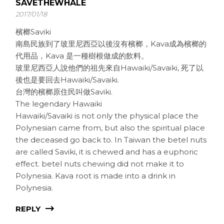
SAVETHEWHALE
2017/01/18
檳榔Saviki
南島民族到了玻里尼西亞以後沒有檳榔，Kava成為檳榔的
代用品，Kava 是一種樹根做成的飲料。
玻里尼西亞人說他們的祖先來自Hawaiki/Savaiki, 死了以
後也是要回去Hawaiki/Savaiki.
台灣的檳榔原住民叫做Saviki.
The legendary Hawaiki
Hawaiki/Savaiki is not only the physical place the
Polynesian came from, but also the spiritual place
the deceased go back to. In Taiwan the betel nuts
are called Saviki, it is chewed and has a euphoric
effect. betel nuts chewing did not make it to
Polynesia. Kava root is made into a drink in
Polynesia.
REPLY