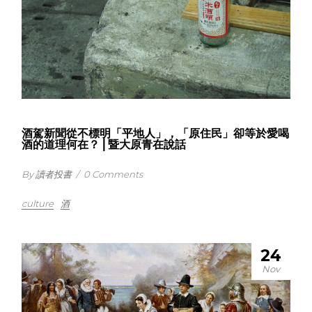
酒駕新聞從不標明「平地人」，「原住民」卻等於愛喝
酒的道理何在？⎪暨大原青在說話
By 讀者投書
/
0 Comments
culture
酒
24
Nov