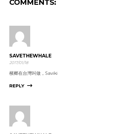
COMMENTS:
SAVETHEWHALE
2017/01/18
檳榔在台灣叫做，Saviki
REPLY