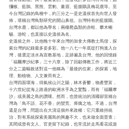
獼猴、藍鵲、黑熊、雲豹、畫眉、藍腹鷳及梅花鹿等。至
今台灣記錄的鳥種中，約三分之一是史溫侯首先向世人發
佈，堪稱台灣鳥類研究的開山鼻祖。台灣特有的藍腹鷳、
台灣水鹿，都以他為學名；兩棲爬蟲類的赤蛙、攀木蜥
蜴、游蛇，也直接以史溫侯為名。
史溫侯之外，比他晚十年來台灣的加拿大傳教士馬偕，探
索台灣的紀錄最多姿多彩。他一八七一年底從打狗進入台
灣，後選定淡水為宣教基地，足跡遍及台灣。他的回憶錄
「福爾摩沙紀事」三十六章，除了回顧傳教工作，將近三
分之二篇幅敘述對這一他稱為「最後的住家」的探索，地
理、動植物、人文兼而有之。
台灣四面環海，得氣候山川之賜，林木蒼鬱，物產豐富，
十六世紀從海上路過的歐洲水手為之驚豔，而有「福爾摩
沙」或美麗之島的讚嘆。然而，也曾統治的清國卻宣稱台
灣為「鳥不語、花不香」的蠻荒、瘴癘之地。不過，台灣
還是台灣，問題出在大清這個外來政權：它只重維持統
治，對有系統探索美麗島的興趣不大，也未做全面普查；
其間或曾有文人、官吏留下紀錄，也常流於走馬看花或遊