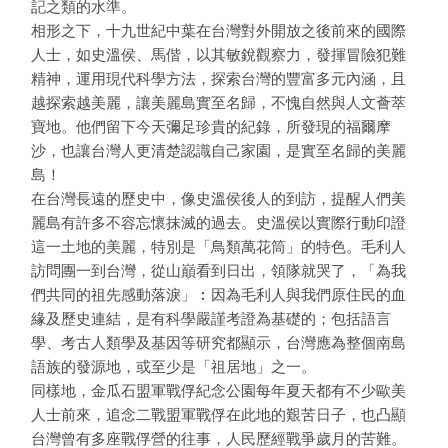
記之類的水準。
相形之下，十九世紀中葉在台灣對外開放之後前來的國際
人士，如史溫侯、馬偕，以其敏銳觀察力，發揮冒險犯難
精神，運用現代科學方法，探索台灣的豐富多元內涵，且
越探索越美麗，讓美麗島實至名歸，不愧自然與人文薈萃
寶地。他們留下今天彌足珍貴的紀錄，所發現的福爾摩
沙，也讓台灣人更清楚認識自己家園，是實至名歸的美麗
島！
在台灣長遠的歷史中，像史溫侯後人的到訪，提醒人們美
麗島有許多不容忘懷抹滅的過去。史溫侯以實際行動印證
這一土地的美麗，特別是「鳥類萬花筒」的特色。毛利人
訪問團一到台灣，從山巔看到日出，領隊就哭了，「為我
們共同的祖先感動落淚」︰因為毛利人與我們原住民的血
緣及歷史連結，是有科學嚴謹考證為基礎的；包括語言
學、考古人類學及基因等研究都顯示，台灣應為整個南島
語族的發源地，或至少是「祖居地」之一。
同樣地，金瓜石盟軍戰俘紀念公園每年夏天都有不少歐美
人士前來，追念二戰盟軍戰俘在此地的艱苦日子，也凸顯
台灣曾有多座戰俘營的往事，人民歷經戰爭歲月的苦難。