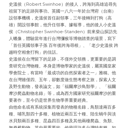
史溫侯（Robert Swinhoe）的後人，跨海到高雄追尋先
祖留下的足跡與事功。英國一八六一年於台灣府（台南）
設領事機構，史溫侯首任副領事，三年後轉到打狗（高
雄）開設領事館，他升任領事。據報導，他的後人小史溫
侯（Christopher Swinhoe-Standen）前來柴山探訪先
人蠟像，體驗當年進行台灣獼猴等博物踏查的場景，寫下
「首任英國領事子孫 百年後跨海尋根」、「老少史溫侯 跨
越時空相會打狗」的佳話。
史溫侯在台灣留下的足跡，不僅外交領務，更重要的是調
查研究台灣物種。本身是博物學家的史溫侯，屬英國皇家
學會院士，有當時「最成功的自然探索者之一」雅稱。他
在台灣雖僅四、五年，卻數度做生態考察之旅，探索人文
及野生動物，發表論文，如「福爾摩沙鳥類學」、「福爾
摩沙爬蟲動物名錄」等，成為西方國家研究福爾摩沙的重
要著作，至今仍是世界生物學界重要經典。
由他命名或有系統採集而發表的物種名錄，鳥類達兩百多
種、哺乳類四十多種、植物近兩百五十種、陸生蝸牛與淡
水貝類兩百多種、昆蟲四百多種及其他兩棲爬蟲、魚類、
無脊椎動物。其中最重要的，他發現許多台灣特有種，如