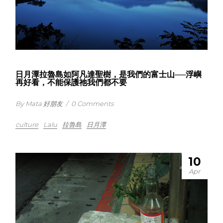
日月潭拉魯島如阿凡達聖樹，是我們的富士山──浮嶼
再好看，不能保護祂我們都不要
By Mata 好朋友
/
0 Comments
culture
Lalu
拉魯島
日月潭
10
Apr