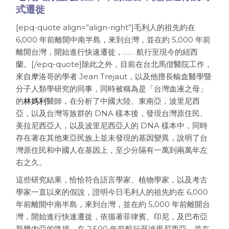
式遷徙
[epq-quote align=”align-right”]毛利人的祖先約在
6,000 年前離開中南半島，來到台灣，並在約 5,000 年前
離開台灣，開始進行快速遷徙，…… 航行至現今的紐西
蘭。[/epq-quote]除此之外，目前在台北馬偕醫院工作，
來自摩洛哥的學者 Jean Trejaut，以及他擅長輸血醫學暨
分子人類學研究的同事，同時被稱為是「台灣血液之母」
的
林媽利
醫師，在分析了中國大陸、東南亞，波里尼西
亞，以及台灣等族群的 DNA 樣本後，發現台灣原住民、
美拉尼西亞人，以及波里尼西亞人的 DNA 樣本中，同時
存在著在其他東亞民族上並未發現的基因變異，說明了台
灣原住民和中國人在基因上，至少分隔有一萬到兩萬年左
右之久。
這些研究結果，恰恰符合語言學家、植物學家，以及考古
學家一直以來的假說，證明今日毛利人的祖先約在 6,000
年前離開中南半島，來到台灣，並在約 5,000 年前離開台
灣，開始進行快速遷徙，依循著菲律賓、印尼，及巴布亞
新幾內亞的路徑，在 2,500 年前航行至波里尼西亞，並在