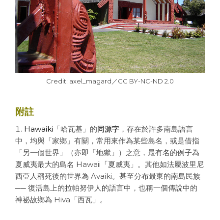
Credit: axel_magard／CC BY-NC-ND 2.0
附註
Hawaiki
「哈瓦基」的
同源字
，存在於許多南島語言
中，均與「家鄉」有關，常用來作為某些島名，或是借指
「另一個世界」（亦即「地獄」）之意，最有名的例子為
夏威夷最大的島名 Hawaii「夏威夷」。其他如法屬波里尼
西亞人稱死後的世界為 Avaiki。甚至分布最東的南島民族
── 復活島上的拉帕努伊人的語言中，也稱一個傳說中的
神祕故鄉為 Hiva「西瓦」。