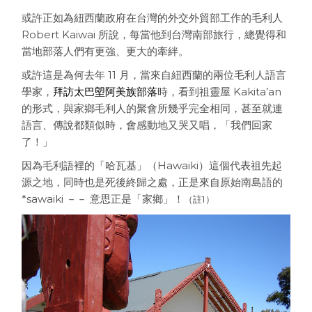
或許正如為紐西蘭政府在台灣的外交外貿部工作的毛利人
Robert Kaiwai 所說，每當他到台灣南部旅行，總覺得和
當地部落人們有更強、更大的牽絆。
或許這是為何去年 11 月，當來自紐西蘭的兩位毛利人語言
學家，
拜訪太巴塱阿美族部落
時，看到祖靈屋 Kakita’an
的形式，與家鄉毛利人的聚會所幾乎完全相同，甚至就連
語言、傳說都類似時，會感動地又哭又唱，「我們回家
了！」
因為毛利語裡的「哈瓦基」（Hawaiki）這個代表祖先起
源之地，同時也是死後終歸之處，正是來自原始南島語的
*sawaiki －－ 意思正是「家鄉」！
（註1）