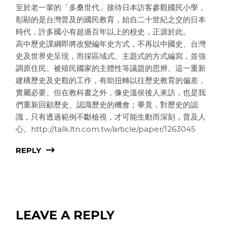
至於老一輩的「多桑世代」接待日本訪客參觀國民小學，
彰顯的是台灣普及的國民教育，始自二十世紀之交的日本
時代，許多國小有超過百年以上的校史，正源於此。
高中歷史課綱即將改變編年史方式，不再以中國史、台灣
史及世界史呈現，而採區域式、主題式的方式編寫，並強
調原住民、被殖民國家的主體性等議題的思辨。這一重新
建構歷史及史觀的工作，有助扭轉以往歷史教育的偏差，
實屬必要。但在教科書之外，像史溫侯後人來訪，也是我
們重新回顧歷史、認識歷史的機會；畢竟，對歷史的認
識，只有透過範例不斷檢視，才可能生動而深刻，普及人
心。http://talk.ltn.com.tw/article/paper/1263045
REPLY
LEAVE A REPLY