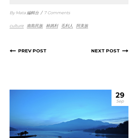
By Mata 編輯台
/
7 Comments
culture
南島民族
林媽利
毛利人
阿美族
PREV POST
NEXT POST
29
Sep