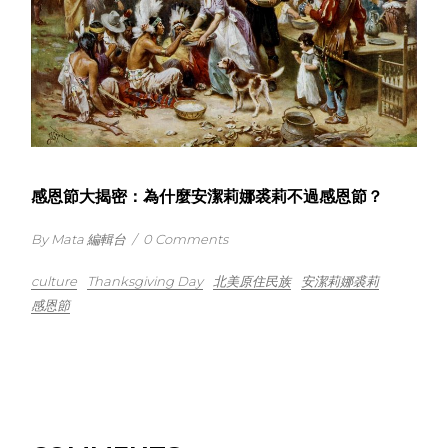
感恩節大揭密：為什麼安潔莉娜裘莉不過感恩節？
By Mata 編輯台
/
0 Comments
culture
Thanksgiving Day
北美原住民族
安潔莉娜裘莉
感恩節