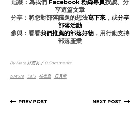
追蹤：為我們
Facebook 粉絲專頁
按讚、分
享這篇文章
分享：將您對部落議題的想法
寫下來
，或
分享
部落活動
參與：看看
我們推薦的部落好物
，用行動支持
部落產業
By Mata 好朋友
/
0 Comments
culture
Lalu
拉魯島
日月潭
PREV POST
NEXT POST