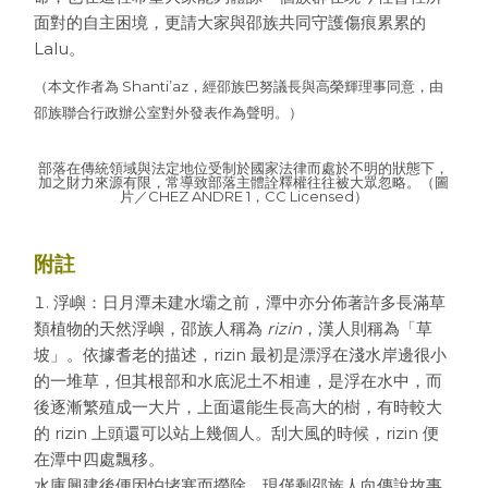
面對的自主困境，更請大家與邵族共同守護傷痕累累的
Lalu。
（本文作者為 Shanti’az，經邵族巴努議長與高榮輝理事同意，由
邵族聯合行政辦公室對外發表作為聲明。）
部落在傳統領域與法定地位受制於國家法律而處於不明的狀態下，
加之財力來源有限，常導致部落主體詮釋權往往被大眾忽略。（圖
片／CHEZ ANDRE 1，CC Licensed）
附註
浮嶼：日月潭未建水壩之前，潭中亦分佈著許多長滿草
類植物的天然浮嶼，邵族人稱為
rizin
，漢人則稱為「草
坡」。依據耆老的描述，rizin 最初是漂浮在淺水岸邊很小
的一堆草，但其根部和水底泥土不相連，是浮在水中，而
後逐漸繁殖成一大片，上面還能生長高大的樹，有時較大
的 rizin 上頭還可以站上幾個人。刮大風的時候，rizin 便
在潭中四處飄移。
水庫興建後便因怕堵塞而撈除，現僅剩邵族人向傳說故事