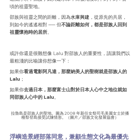
頃的祖靈聖地。
邵族與祖靈之間的距離，因為
水庫興建
，從原先的共居，
到如今的遙遙相對 ── 但
不論距離如何，都是邵族人回到
祖靈懷抱時的居所
。
或許你還是很難想像 Lalu 對邵族人的重要性，請讓我們以
最粗淺的比喻讓你想像一下：
如果你
看過電影阿凡達，那麼納美人的聖樹就是邵族人的
Lalu
；
如果你
去過日本，那麼富士山對於日本人心中之地位就如
同邵族人心中的 Lalu
。
拉魯島是邵族人的聖地。圖為 2008 年新任女祭司毛美麗女士於播
種祭登島接受試煉情形。（圖片／邵族文化發展協會）
浮嶼造景經部落同意，兼顧生態文化為最優先