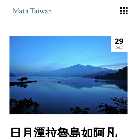
Skip
to
the
content
29
Sep
日月潭拉魯島如阿凡