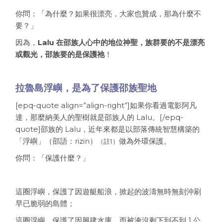
你問：「為什麼？如果很漂亮，大家也贊成，那為什麼不
要？」
因為，
Lalu 在邵族人心中的地位神聖，族群要的不是漂亮
或觀光，邵族要的是保護祂
！
拉魯島浮嶼，是為了保護邵族聖地
[epq-quote align=”align-right”]如果你看過電影阿凡
達，那麼納美人的聖樹就是邵族人的 Lalu。[/epq-
quote]邵族的 Lalu，近年來都是以部落傳統智慧構築的
「浮嶼」（邵語：rizin）
做為外環保護。
（註1）
你問：「保護什麼？」
這圈浮嶼，保護了因遊艇船浪，掀起的波濤無時無刻沖刷
早已脆弱的島體；
這圈浮嶼，保護了因興建水庫，而被淹沒剩下到不到 1 公