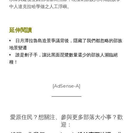
中人達克拉哈學做之人工浮嶼。
延伸閱讀
日月潭拉魯島造景爭議背後，隱藏了我們都忽略的邵族
地景變遷
誰是劊子手，讓比黑面琵鷺數量還少的邵族人瀕臨絕
種！
[AdSense-A]
愛原住民？想關注、參與更多部落大小事？歡
迎：