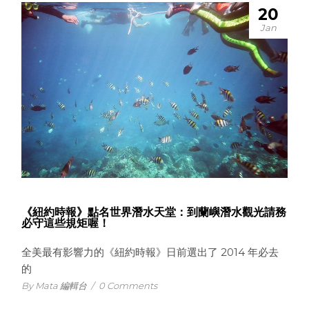
20
Jan
《紐約時報》點名世界潛水天堂：到蘭嶼潛水觀光請務
必守這些規矩喔！
全美最有影響力的《紐約時報》日前選出了 2014 年必去
的
By Mata 編輯台
/
0 Comments