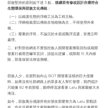
邵族堅持的原則如下述 3 點，
後續若有修改設計亦應符合
生態環保與邵族文化傳統
：
（一）以維護生態的浮嶼工法為工程主軸。
（二）浮嶼植栽需以傳統在地植物為主，不得使用外來
種。
（三）廢棄的浮筒，不論沉於水底或飄浮流盪，皆應立即
處理。
二、針對部份網友不實指控族人因開發案獲取回扣或藉開
發案行威脅恐嚇等言詞，請提出證據，或限期 15 天內移
除，部落保留法律追溯權。
邵族人少，在面對如向山 BOT 開發案這樣的巨大侵擾
時，如果沒有社群網路上的眾多友人幫忙發聲，我們或許
只能像 82 年前那樣，眼睜睜流淚看著 Lalu 與家園被大水
淹沒。
如今，邵族萬分感謝所有好朋友那麼努力為 Lalu 景觀請
命，也在這裡希望大家能夠體諒一個族群在現今社會裡所