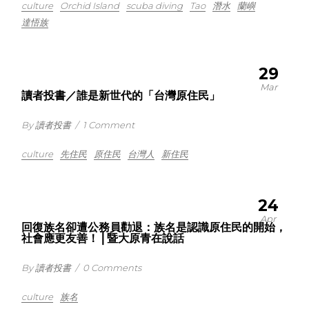
culture
Orchid Island
scuba diving
Tao
潛水
蘭嶼
達悟族
29
Mar
讀者投書／誰是新世代的「台灣原住民」
By 讀者投書
/
1 Comment
culture
先住民
原住民
台灣人
新住民
24
Apr
回復族名卻遭公務員勸退：族名是認識原住民的開始，
社會應更友善！⎪暨大原青在說話
By 讀者投書
/
0 Comments
culture
族名