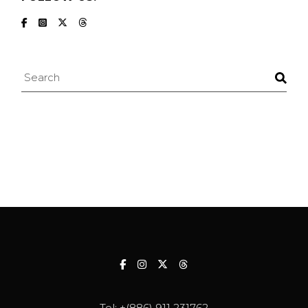
Search
Tel:
+(886) 911 231762