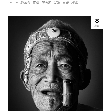
profile
劉克襄
古道
楊南郡
登山
百岳
踏查
8
Jan