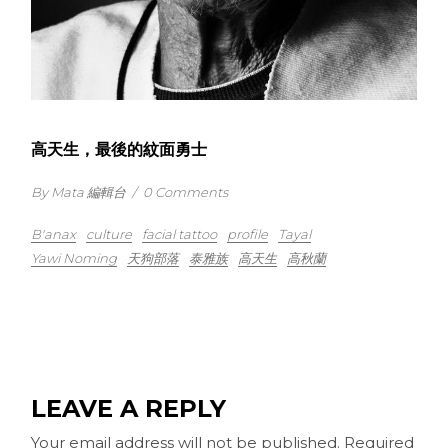
高天生，最後的紋面勇士
By Mata 編輯台
/
0 Comments
B'anax
culture
facial tattoo
profile
Tayal
Yawi Noming
天狗部落
泰雅族
高天生
高秋蘭
LEAVE A REPLY
Your email address will not be published.
Required