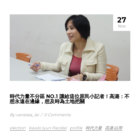
27
Nov
時代力量不分區 NO.1 讓給這位原民小記者！高潞：不
想永遠在邊緣，想及時為土地把關
By vanessa_lai
/
0 Comments
election
Kawlo Iyun Pacidal
profile
時代力量
高潞‧以用