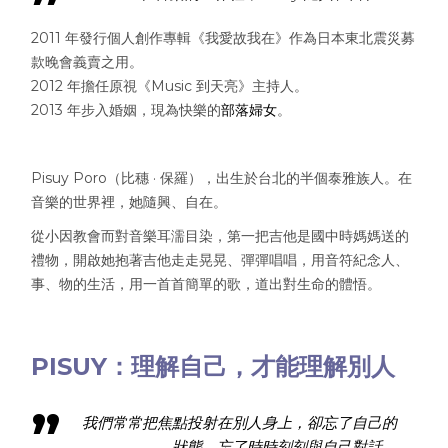
2011 年發行個人創作專輯《我愛故我在》作為日本東北震災募
款晚會義賣之用。
2012 年擔任原視《Music 到天亮》主持人。
2013 年步入婚姻，現為快樂的
部落婦女
。
Pisuy Poro（比穗 · 保羅），出生於台北的半個泰雅族人。在
音樂的世界裡，她隨興、自在。
從小因教會而對音樂耳濡目染，第一把吉他是國中時媽媽送的
禮物，開啟她抱著吉他走走晃晃、彈彈唱唱，用音符紀念人、
事、物的生活，用一首首簡單的歌，道出對生命的體悟。
PISUY：理解自己，才能理解別人
我們常常把焦點投射在別人身上，卻忘了自己的
狀態，忘了時時刻刻與自己對話。