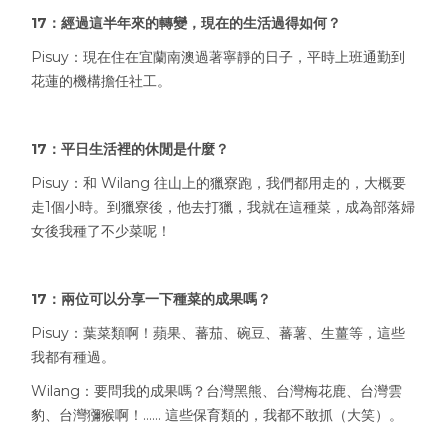
17：經過這半年來的轉變，現在的生活過得如何？
Pisuy：現在住在宜蘭南澳過著寧靜的日子，平時上班通勤到
花蓮的機構擔任社工。
17：平日生活裡的休閒是什麼？
Pisuy：和 Wilang 往山上的獵寮跑，我們都用走的，大概要
走1個小時。到獵寮後，他去打獵，我就在這種菜，成為部落婦
女後我種了不少菜呢！
17：兩位可以分享一下種菜的成果嗎？
Pisuy：葉菜類啊！蘋果、蕃茄、碗豆、蕃薯、生薑等，這些
我都有種過。
Wilang：要問我的成果嗎？台灣黑熊、台灣梅花鹿、台灣雲
豹、台灣獼猴啊！…… 這些保育類的，我都不敢抓（大笑）。