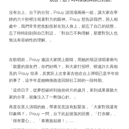
沒有台上、台下的分別，Pisuy 請現場兩兩一組，讓大家在寧
靜的六十秒裡注視著對方的眼神。Pisuy 想告訴我們，與人相
處中，我們常常把焦點投射在別人身上，卻忘了自己的狀態，
忘了時時刻刻與自己對話，「對自己不夠理解，那麼對別人也
無法有容納性的理解。」
在歌唱前，Pisuy 邀請大家閉上眼睛，用她的母語清唱著兩句
「親愛的朋友們，你們好嗎？」和大家打招呼。暌違許久再相
見的 Pisuy 坦承，其實距上次拿著吉他在台上彈唱已是半年前
的事了，這半年是她轉換跑道回歸社工師的一段時期。
「這些日子，從夢想破碎到撿拾碎片的歲月，來到成果展聽大
家的分享，就像注入了一劑強心針。」
再度在眾人演唱的她，帶著笑意說有點緊張，「大家對我還有
印象嗎？」Pisuy 一問，台下此起彼落的回應，「打赤腳」、
「很有愛心」、「泰雅族姑娘！」…..