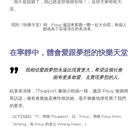
「我不是姑娘了，我已經是部落婦女啦！」逗得大家哈哈大
笑。
唱到《快樂天堂》時，Pisuy 邀請來賓圍一圈一起大合唱，每個人
都成為了這場演出的表演者。
在寧靜中，體會愛跟夢想的快樂天堂
我相信愛跟夢想永遠比現實更大，希望這個社會
能有更多敢愛、去實現夢想的人。
結束表演後，17support 像個小粉絲一樣，邀請 Pisuy 做個簡
單訪談；擁有泰雅族直爽性格的她，毫不猶豫地便答應了我們
的要求。
（以下訪談以「17」簡稱 17support，以「Pisuy」簡稱 Pisuy Poro。
「Wilang」為 Pisuy 的老公 Wilang Mawi。）