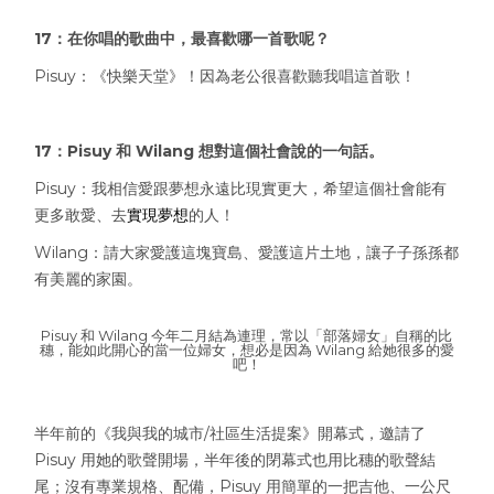
17：在你唱的歌曲中，最喜歡哪一首歌呢？
Pisuy：《快樂天堂》！因為老公很喜歡聽我唱這首歌！
17：Pisuy 和 Wilang 想對這個社會說的一句話。
Pisuy：我相信愛跟夢想永遠比現實更大，希望這個社會能有
更多敢愛、去
實現夢想
的人！
Wilang：請大家愛護這塊寶島、愛護這片土地，讓子子孫孫都
有美麗的家園。
Pisuy 和 Wilang 今年二月結為連理，常以「部落婦女」自稱的比
穗，能如此開心的當一位婦女，想必是因為 Wilang 給她很多的愛
吧！
半年前的《我與我的城市/社區生活提案》開幕式，邀請了
Pisuy 用她的歌聲開場，半年後的閉幕式也用比穗的歌聲結
尾；沒有專業規格、配備，Pisuy 用簡單的一把吉他、一公尺