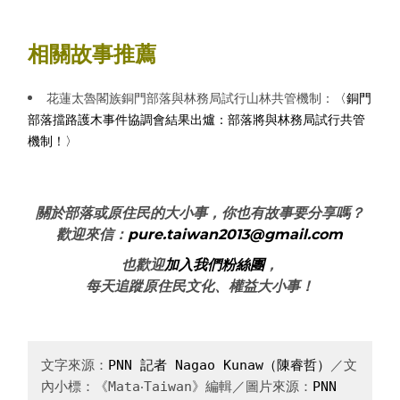
相關故事推薦
花蓮太魯閣族銅門部落與林務局試行山林共管機制：
〈銅門
部落擋路護木事件協調會結果出爐：部落將與林務局試行共管
機制！〉
關於部落或原住民的大小事，你也有故事要分享嗎？
歡迎來信：
pure.taiwan2013@gmail.com
也歡迎
加入我們粉絲團
，
每天追蹤原住民文化、權益大小事！
文字來源：
PNN 記者 Nagao Kunaw（陳睿哲）
／文
內小標：《Mata‧Taiwan》編輯／圖片來源：
PNN