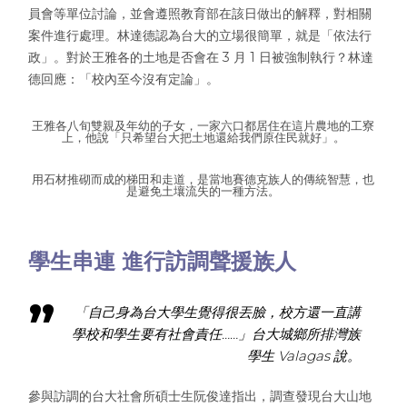
員會等單位討論，並會遵照教育部在該日做出的解釋，對相關
案件進行處理。林達德認為台大的立場很簡單，就是「依法行
政」。對於王雅各的土地是否會在 3 月 1 日被強制執行？林達
德回應：「校內至今沒有定論」。
王雅各八旬雙親及年幼的子女，一家六口都居住在這片農地的工寮
上，他說「只希望台大把土地還給我們原住民就好」。
用石材推砌而成的梯田和走道，是當地賽德克族人的傳統智慧，也
是避免土壤流失的一種方法。
學生串連 進行訪調聲援族人
「自己身為台大學生覺得很丟臉，校方還一直講
學校和學生要有社會責任……」台大城鄉所排灣族
學生 Valagas 說。
參與訪調的台大社會所碩士生阮俊達指出，調查發現台大山地