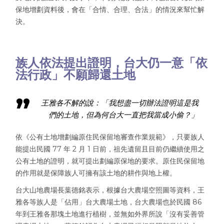
保地增劃資料後，會在「合情、合理、合法」的情況來幫忙解
決。
族人依法提出證明，台大仍一意「依
法行政」不願歸還土地
王雅各不解的說：「我想盡一切辦法證明這是我
們的土地，但為何台大一直把我當成小偷？」
依《公有土地增劃編原住民保留地審查作業規範》，只要族人
能提出民國 77 年 2 月 1 日前，祖先遺留且目前仍繼續使用之
公有土地的證明，就可提出劃編原保地的要求。原住民保留地
的作用就是保障族人可擁有該土地的耕作與地上權。
台大山地農場長葉德銘表示，根據台大農場空照圖等資料，王
雅各等族人是「佔用」台大農場土地，台大農場也於民國 86
年到王雅各那塊土地進行植樹，並無如外界所說「沒有妥善管