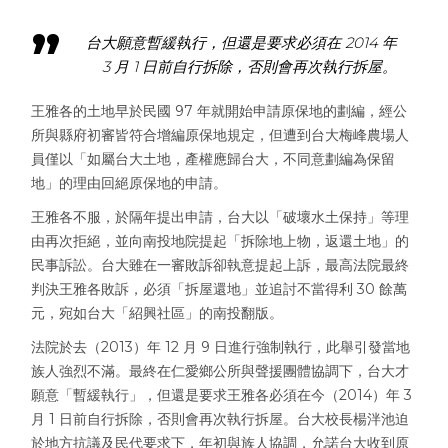
台大願意暫緩執行，但還是要求必須在 2014 年
3 月 1 日前自行拆除，否則會再次執行拆屋。
王雅各的土地早於民國 97 年就開始申請原保地的劃編，經公
所與縣府初審皆符合增編原保地規定，但遭到台大梅峰農場人
員僅以「如屬台大土地，產權應歸台大，不同意劃編為保留
地」的理由回絕原保地的申請。
王雅各不服，於隔年提出申請，台大以「破壞水土保持」等理
由再次拒絕，並向南投地院提起「拆除地上物，返還土地」的
民事訴訟。台大雖在一審敗訴卻執意提起上訴，最高法院最終
判決王雅各敗訴，必須「拆屋還地」並追討不當得利 30 餘萬
元，宛如台大「紹興社區」的南投翻版。
法院於去（2013）年 12 月 9 日進行強制執行，此舉引發當地
族人強烈不滿。最終在仁愛鄉公所與聲援團體協調下，台大才
願意「暫緩執行」，但還是要求王雅各必須在今（2014）年 3
月 1 日前自行拆除，否則會再次執行拆屋。台大校長楊泮池迫
於地方抗議及民代要求下，年初與族人協調，允諾台大收到原