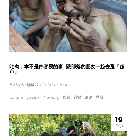
吃肉，本不是件容易的事─跟部落的朋友一起去逛「超
市」
By Mata 編輯台
/
0 Comments
culture
govern
hunting
打獵
狩獵
素食
飛鼠
19
Sep