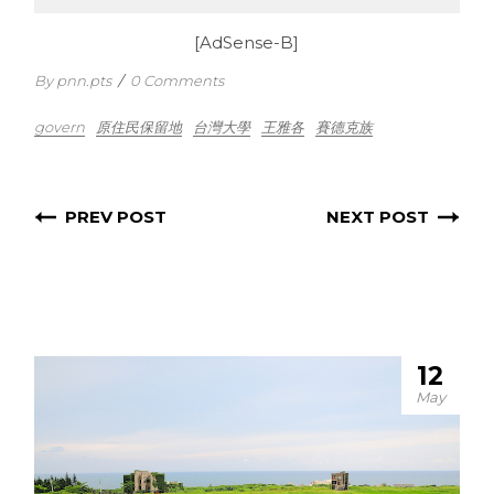
[AdSense-B]
By pnn.pts
/
0 Comments
govern
原住民保留地
台灣大學
王雅各
賽德克族
PREV POST
NEXT POST
12
May