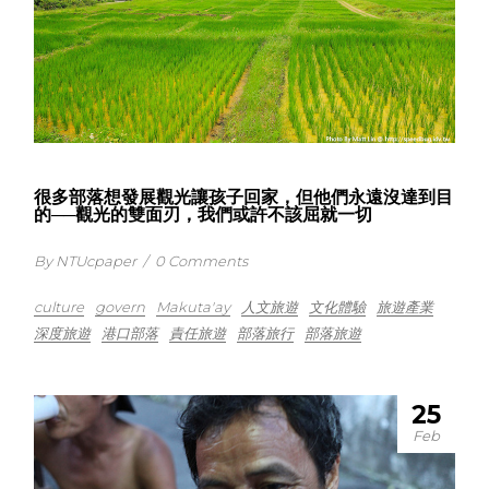
很多部落想發展觀光讓孩子回家，但他們永遠沒達到目
的──觀光的雙面刃，我們或許不該屈就一切
By NTUcpaper
/
0 Comments
culture
govern
Makuta'ay
人文旅遊
文化體驗
旅遊產業
深度旅遊
港口部落
責任旅遊
部落旅行
部落旅遊
25
Feb