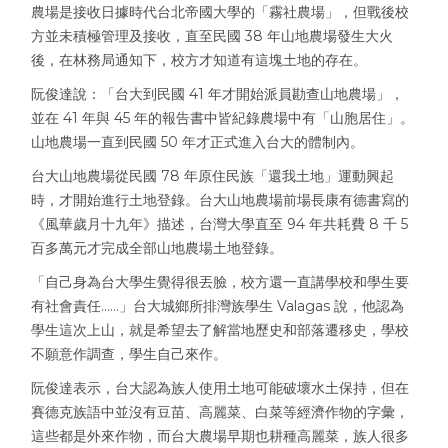
農場是接收日據時代台北帝國大學的「霧社農場」，但戰後校
方並未積極管理及接收，直至民國 38 年山地農場發生大火
後，在林務局通知下，校方才知道有這塊土地的存在。
阮俊達說：「台大到民國 41 年才開始派員勘查山地農場」，
並在 41 年與 45 年的報告書中皆紀錄農場中有「山胞居住」。
山地農場一直到民國 50 年才正式進入台大的體制內。
台大山地農場從民國 78 年原住民族「還我土地」運動興起
時，才開始進行土地登錄。台大山地農場前場長康有德書寫的
《風華歲月十九年》描述，台灣大學直至 94 年共耗費 8 千 5
百多萬元才完成全部山地農場土地登錄。
「自己身為台大學生覺得很丟臉，校方還一直講學校和學生要
有社會責任……」台大城鄉所排灣族學生 Valagas 說，他認為
學生這次上山，就是希望去了解當地歷史和部落遷移史，學校
不願意作調查，學生自己來作。
阮俊達表示，台大認為族人使用土地可能破壞水土保持，但在
賽德克族語中並沒有豆苗、高麗菜、白菜等經濟作物的字彙，
這些都是外來作物，而台大農場早期也耕種高麗菜，族人很多