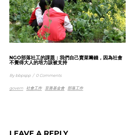
NGO部落社工的課題：我們自己賣菜籌錢，因為社會
不覺得大人的培力該被支持
By bbpspp
/
0 Comments
govern
社會工作
至善基金會
部落工作
LEAVE A REPLY