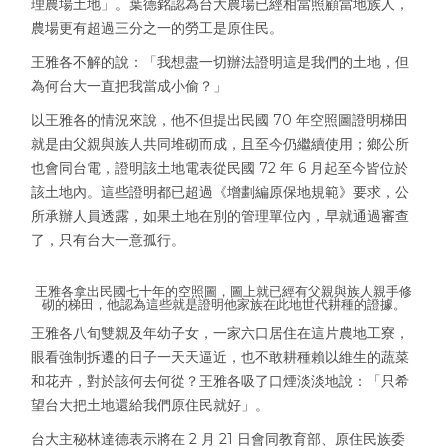
理農場土地」。葉德銘認為台大農場已經相當照顧當地族人，
農場更有超過三分之一的勞工是原住民。
王雅各不解的說：「我想盡一切辦法證明這是我們的土地，但
為何台大一直把我當成小偷？」
以王雅各的情況來說，他不但提出民國 70 年空照圖證明梯田
就是由父親與族人共同堆砌而成，且至今仍繼續使用；鄉公所
也會同台電，證明該土地電表從民國 72 年 6 月起至今皆位於
該土地內。這些證明都已超過《增劃編原保地規範》要求，公
所承辦人員透露，如果土地在別的管理單位內，早就通過審查
了，只有台大一意孤行。
王雅各拿出民國七十年的空照圖，圖上就已經有父親與族人親手修
砌的梯田，他認為這些就是證明他家族在此地世代耕種的證據。
王雅各八旬雙親及年幼子女，一家六口居住在這片農地工寮，
眼看強制拆遷的日子一天天逼近，也不敢耕種賴以維生的蔬菜
和花卉，對於該何去何從？王雅各吸了口煙淡淡地說：「只希
望台大把土地還給我們原住民就好」。
台大主秘林達德表示將在 2 月 21 日會同教育部、原住民族委