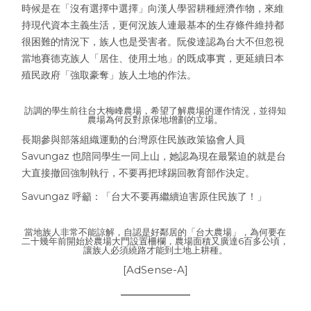
時候是在「沒有選擇中選擇」向漢人學習耕種經濟作物，來維
持現代資本主義生活，更何況族人連最基本的生存條件維持都
很困難的情況下，族人也是受害者。阮俊達認為台大不但忽視
當地賽德克族人「居住、使用土地」的既成事實，更延續日本
殖民政府「強取豪奪」族人土地的作法。
訪調的學生前往台大梅峰農場，希望了解農場的運作情況，並得知
農場為何反對原保地增劃的立場。
長期參與部落組織運動的台灣原住民族政策協會人員
Savungaz 也陪同學生一同上山，她認為現在最緊迫的就是台
大直接撤回強制執行，不要再把球踢回教育部作決定。
Savungaz 呼籲：「台大不要再繼續迫害原住民族了！」
當地族人非常不能諒解，自認是好鄰居的「台大農場」，為何要在
二十幾年前開始於農場大門設置柵欄，農場面積又廣達6百多公頃，
讓族人必須繞路才能到土地上耕種。
[AdSense-A]