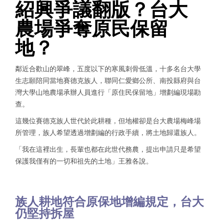
紹興爭議翻版？台大
農場爭奪原民保留
地？
鄰近合歡山的翠峰，五度以下的寒風刺骨低溫，十多名台大學
生志願陪同當地賽德克族人，聯同仁愛鄉公所、南投縣府與台
灣大學山地農場承辦人員進行「原住民保留地」增劃編現場勘
查。
這幾位賽德克族人世代於此耕種，但地權卻是台大農場梅峰場
所管理，族人希望透過增劃編的行政手續，將土地歸還族人。
「我在這裡出生，長輩也都在此世代務農，提出申請只是希望
保護我僅有的一切和祖先的土地」王雅各說。
族人耕地符合原保地增編規定，台大
仍堅持拆屋