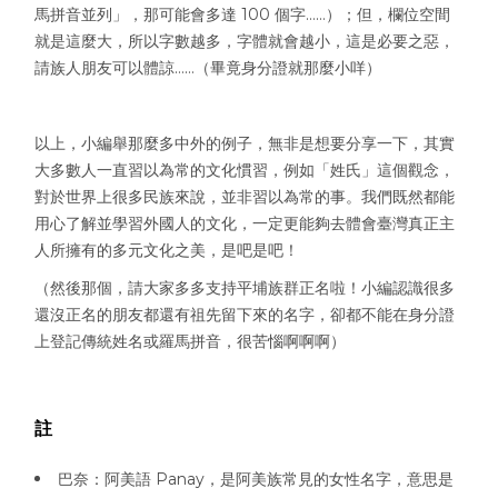
馬拼音並列」，那可能會多達 100 個字……）；但，欄位空間
就是這麼大，所以字數越多，字體就會越小，這是必要之惡，
請族人朋友可以體諒……（畢竟身分證就那麼小咩）
以上，小編舉那麼多中外的例子，無非是想要分享一下，其實
大多數人一直習以為常的文化慣習，例如「姓氏」這個觀念，
對於世界上很多民族來說，並非習以為常的事。
我們既然都能
用心了解並學習外國人的文化，一定更能夠去體會臺灣真正主
人所擁有的多元文化之美，是吧是吧！
（然後那個，請大家多多支持平埔族群正名啦！小編認識很多
還沒正名的朋友都還有祖先留下來的名字，卻都不能在身分證
上登記傳統姓名或羅馬拼音，很苦惱啊啊啊）
註
巴奈：阿美語 Panay，是阿美族常見的女性名字，意思是