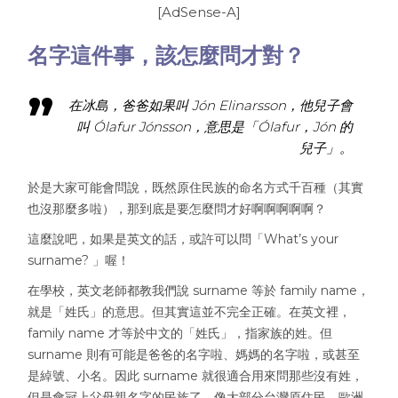
[AdSense-A]
名字這件事，該怎麼問才對？
在冰島，爸爸如果叫 Jón Elinarsson，他兒子會
叫 Ólafur Jónsson，意思是「Ólafur，Jón 的
兒子」。
於是大家可能會問說，既然原住民族的命名方式千百種（其實
也沒那麼多啦），那到底是要怎麼問才好啊啊啊啊啊？
這麼說吧，如果是英文的話，或許可以問「What’s your
surname? 」喔！
在學校，英文老師都教我們說 surname 等於 family name，
就是「姓氏」的意思。但其實這並不完全正確。
在英文裡，
family name 才等於中文的「姓氏」，指家族的姓。但
surname 則有可能是爸爸的名字啦、媽媽的名字啦，或甚至
是綽號、小名。因此 surname 就很適合用來問那些沒有姓，
但是會冠上父母親名字的民族了。像大部分台灣原住民、歐洲