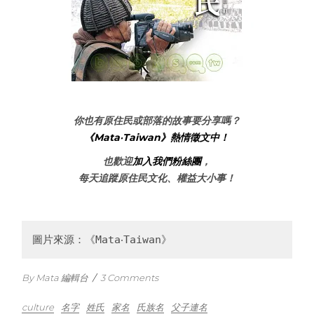
你也有原住民或部落的故事要分享嗎？
《Mata‧Taiwan》熱情徵文中！
也歡迎
加入我們粉絲團
，
每天追蹤原住民文化、權益大小事！
圖片來源：《Mata‧Taiwan》
By Mata 編輯台
/
3 Comments
culture
名字
姓氏
家名
氏族名
父子連名