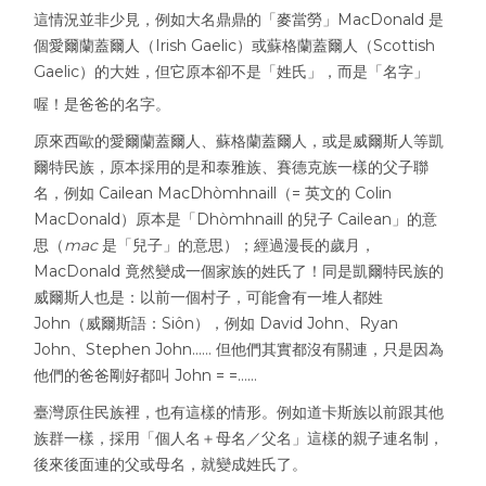
這情況並非少見，例如大名鼎鼎的「麥當勞」MacDonald 是
個愛爾蘭蓋爾人（Irish Gaelic）或蘇格蘭蓋爾人（Scottish
Gaelic）的大姓，但它原本卻不是「姓氏」，而是「名字」
喔！是爸爸的名字。
原來西歐的愛爾蘭蓋爾人、蘇格蘭蓋爾人，或是威爾斯人等凱
爾特民族，原本採用的是和泰雅族、賽德克族一樣的父子聯
名，例如 Cailean MacDhòmhnaill（= 英文的 Colin
MacDonald）原本是「Dhòmhnaill 的兒子 Cailean」的意
思（
mac
是「兒子」的意思）；經過漫長的歲月，
MacDonald 竟然變成一個家族的姓氏了！同是凱爾特民族的
威爾斯人也是：以前一個村子，可能會有一堆人都姓
John（威爾斯語：Siôn），例如 David John、Ryan
John、Stephen John…… 但他們其實都沒有關連，只是因為
他們的爸爸剛好都叫 John = =……
臺灣原住民族裡，也有這樣的情形。例如道卡斯族以前跟其他
族群一樣，採用「個人名＋母名／父名」這樣的親子連名制，
後來後面連的父或母名，就變成姓氏了。