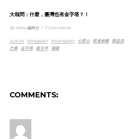
大哉問：什麼，臺灣也有金字塔？！
By Mata 編輯台
/
0 Comments
culture
Ketagalan
Ketangalan
七星山
凱達格蘭
劉益昌
巴賽
金字塔
面天坪
飛碟
COMMENTS: