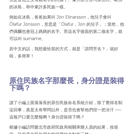
的冰島，和中東許多民族一樣。
例如在冰島，爸爸如果叫 Jón Elinarsson，他兒子會叫
Ólafur Jónsson，意思是「Ólafur，Jón 的兒子」；當然，他
們偶爾也會冠上媽媽的名字。而這名字後面的第二個名字，就
可以叫 surname。
若中文的話，
我想最恰當的方式，就是「請問芳名？」就好
啦，多簡單！
原住民族名字那麼長，身分證是裝得
下嗎？
讀了小編上面落落長的原住民族命名系統介紹，除了覺得名制
這回事，真是太有學問以外，是否也會幫他們捏一把冷汗 ──
這報戶口要怎麼報啊？身分證裝得下嗎？
根據小編訪問臺北市政府民政局相關承辦人員的結果，按規