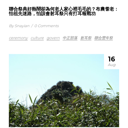
聯合祭典好熱鬧卻為何老人家心裡毛毛的？布農耆老：
怕祖先迷路，怕誤會射耳祭只有打耳報戰功
By Snayian
/
0 Comments
ceremony
culture
govern
中正部落
射耳祭
聯合豐年祭
16
Aug