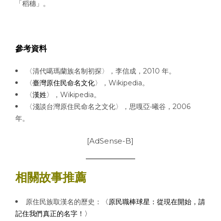
「稻穗」。
參考資料
〈清代噶瑪蘭族名制初探〉，李信成，2010 年。
〈
臺灣原住民命名文化
〉，Wikipedia。
〈
漢姓
〉，Wikipedia。
〈淺談台灣原住民命名之文化〉，思嘎亞‧曦谷，2006
年。
[AdSense-B]
相關故事推薦
原住民族取漢名的歷史：
〈原民職棒球星：從現在開始，請
記住我們真正的名字！〉