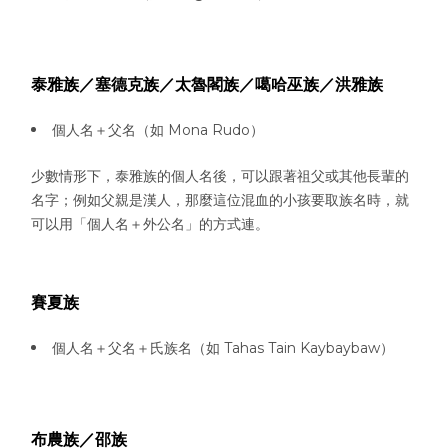
泰雅族／塞德克族／太魯閣族／噶哈巫族／洪雅族
個人名＋父名（如 Mona Rudo）
少數情形下，泰雅族的個人名後，可以跟著祖父或其他長輩的
名字；例如父親是漢人，那麼這位混血的小孩要取族名時，就
可以用「個人名＋外公名」的方式連。
賽夏族
個人名＋父名＋氏族名（如 Tahas Tain Kaybaybaw）
布農族／邵族