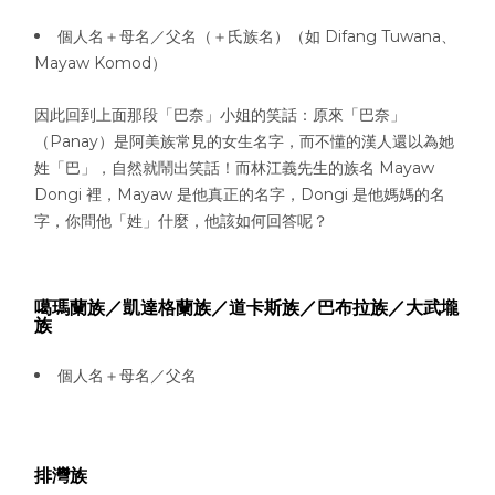
個人名＋母名／父名（＋氏族名）（如 Difang Tuwana、
Mayaw Komod）
因此回到上面那段「巴奈」小姐的笑話：原來「巴奈」
（Panay）是阿美族常見的女生名字，而不懂的漢人還以為她
姓「巴」，自然就鬧出笑話！而林江義先生的族名 Mayaw
Dongi 裡，Mayaw 是他真正的名字，Dongi 是他媽媽的名
字，你問他「姓」什麼，他該如何回答呢？
噶瑪蘭族／凱達格蘭族／道卡斯族／巴布拉族／大武壠
族
個人名＋母名／父名
排灣族