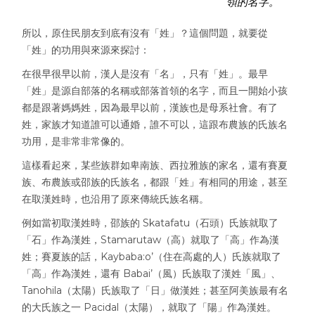
領的名字。
所以，原住民朋友到底有沒有「姓」？這個問題，就要從
「姓」的功用與來源來探討：
在很早很早以前，漢人是沒有「名」，只有「姓」。最早
「姓」是源自部落的名稱或部落首領的名字，而且一開始小孩
都是跟著媽媽姓，因為最早以前，漢族也是母系社會。有了
姓，家族才知道誰可以通婚，誰不可以，這跟布農族的氏族名
功用，是非常非常像的。
這樣看起來，某些族群如卑南族、西拉雅族的家名，還有賽夏
族、布農族或邵族的氏族名，都跟「姓」有相同的用途，甚至
在取漢姓時，也沿用了原來傳統氏族名稱。
例如當初取漢姓時，邵族的 Skatafatu（石頭）氏族就取了
「石」作為漢姓，Stamarutaw（高）就取了「高」作為漢
姓；賽夏族的話，Kaybaba:o’（住在高處的人）氏族就取了
「高」作為漢姓，還有 Babai’（風）氏族取了漢姓「風」、
Tanohila（太陽）氏族取了「日」做漢姓；甚至阿美族最有名
的大氏族之一 Pacidal（太陽），就取了「陽」作為漢姓。