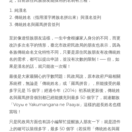
定，目前原住民族朋友能採用的名制有三種：
純漢名
傳統姓名（指用漢字將族名拼出來）與漢名並列
傳統姓名與羅馬拼音並列
至於像達悟族朋友這樣，一生中會根據家人身分的不同，而更
改許多次名字的情形，臺北市政府民政局的朋友也表示，因為
各族傳統命名文化特性不同，只要是原住民族朋友有改傳統姓
名的需求，都可以提出申請，並沒有次數的限制！── 但，如
果是漢名的話，就只能改一次喔！
最後是大家最關心的字數問題：民政局說，原本政府戶籍相關
系統裡，無論是「傳統姓名」或「羅馬拼音」，所能接受的最
多字元是 15 個字；經過今年（2014）初系統更新後，傳統姓
名與羅馬拼音個別都已經能擴充到最多 50 個字了，就連鄒族
「Voyʉ e Yakumangana ne Paayai」這樣的超長姓名也穩
當啦！
只是民政局方面也有請小編幫忙提醒族人朋友一下：就是證件
上的確可以裝很多字，最多 50 個字（若採用「傳統姓名與羅