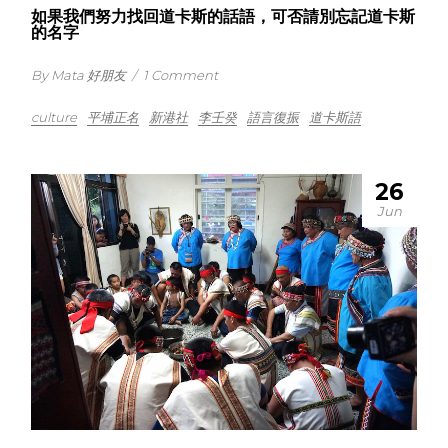
如果我們努力找回道卡斯的話語，可否請別忘記道卡斯
的名字
By Mata 好朋友
/
1 Comment
culture
平埔正名
新港社
李壬癸
語言復振
道卡斯語
26
Jun