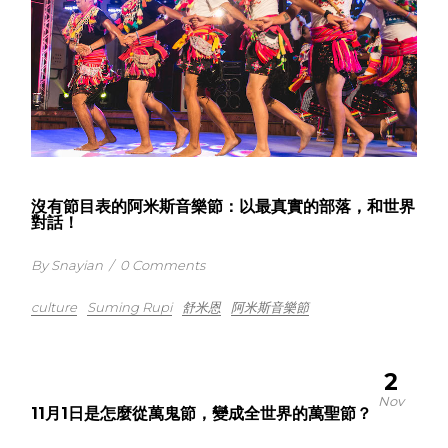
沒有節目表的阿米斯音樂節：以最真實的部落，和世界
對話！
By Snayian
/
0 Comments
culture
Suming Rupi
舒米恩
阿米斯音樂節
2
Nov
11月1日是怎麼從萬鬼節，變成全世界的萬聖節？