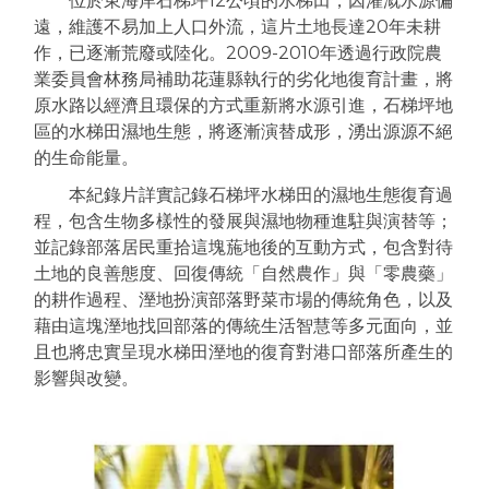
位於東海岸石梯坪12公頃的水梯田，因灌溉水源偏
遠，維護不易加上人口外流，這片土地長達20年未耕
作，已逐漸荒廢或陸化。2009-2010年透過行政院農
業委員會林務局補助花蓮縣執行的劣化地復育計畫，將
原水路以經濟且環保的方式重新將水源引進，石梯坪地
區的水梯田濕地生態，將逐漸演替成形，湧出源源不絕
的生命能量。
本紀錄片詳實記錄石梯坪水梯田的濕地生態復育過
程，包含生物多樣性的發展與濕地物種進駐與演替等；
並記錄部落居民重拾這塊葹地後的互動方式，包含對待
土地的良善態度、回復傳統「自然農作」與「零農藥」
的耕作過程、溼地扮演部落野菜市場的傳統角色，以及
藉由這塊溼地找回部落的傳統生活智慧等多元面向，並
且也將忠實呈現水梯田溼地的復育對港口部落所產生的
影響與改變。