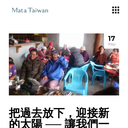
Skip
to
the
content
17
May
把過去放下，迎接新
的太陽 ── 讓我們一