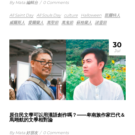
By Mata 編輯台
/
0 Comments
All Saint Day
All Souls Day
culture
Halloween
凱爾特人
威爾斯人
愛爾蘭人
萬聖節
萬鬼節
蘇格蘭人
諸靈節
30
Jul
原住民文學可以用漢語創作嗎？——卑南族作家巴代＆
馬翊航的文學相對論
By Mata 好朋友
/
0 Comments