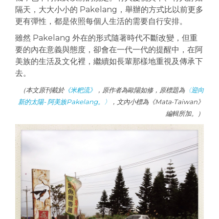
隔天，大大小小的 Pakelang，舉辦的方式比以前更多
更有彈性，都是依照每個人生活的需要自行安排。
雖然 Pakelang 外在的形式隨著時代不斷改變，但重
要的內在意義與態度，卻會在一代一代的提醒中，在阿
美族的生活及文化裡，繼續如長輩那樣地重視及傳承下
去。
（本文原刊載於
《米粑流》
，原作者為歐陽如修，原標題為
〈迎向
新的太陽- 阿美族Pakelang。〉
，文內小標為《Mata‧Taiwan》
編輯所加。）