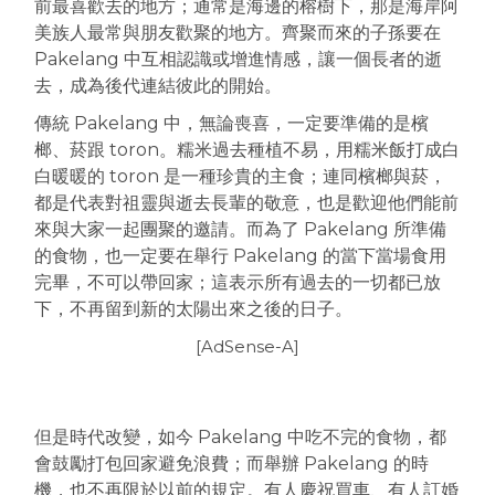
前最喜歡去的地方；通常是海邊的榕樹下，那是海岸阿
美族人最常與朋友歡聚的地方。齊聚而來的子孫要在
Pakelang 中互相認識或增進情感，讓一個長者的逝
去，成為後代連結彼此的開始。
傳統 Pakelang 中，無論喪喜，一定要準備的是檳
榔、菸跟 toron。糯米過去種植不易，用糯米飯打成白
白暖暖的 toron 是一種珍貴的主食；連同檳榔與菸，
都是代表對祖靈與逝去長輩的敬意，也是歡迎他們能前
來與大家一起團聚的邀請。而為了 Pakelang 所準備
的食物，也一定要在舉行 Pakelang 的當下當場食用
完畢，不可以帶回家；這表示所有過去的一切都已放
下，不再留到新的太陽出來之後的日子。
[AdSense-A]
但是時代改變，如今 Pakelang 中吃不完的食物，都
會鼓勵打包回家避免浪費；而舉辦 Pakelang 的時
機，也不再限於以前的規定。有人慶祝買車、有人訂婚