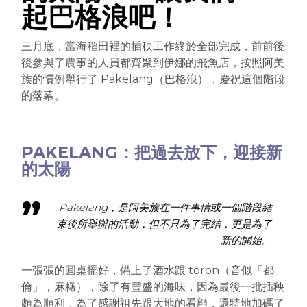
起巴格浪吧！
三月底，當海稻田裡的插秧工作終於全部完成，前前後
後參與了農事的人員都齊聚到伊娜的飛魚店，按照阿美
族的慣例舉行了 Pakelang（巴格浪），慶祝這個階段
的落幕。
PAKELANG：把過去放下，迎接新
的太陽
Pakelang，是阿美族在一件事情或一個階段結
束後所舉辦的活動；但不只為了完結，更是為了
新的開始。
一張張的圓桌擺好，備上了酒水跟 toron（音似「都
倫」，麻糬），除了有豐盛的海味，因為最後一批插秧
頗為順利，為了感謝祖先跟大地的看顧，還特地加碼了