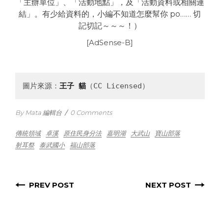
「主辦單位」、「活動地點」，及「活動資料或相關連
結」。有少給資料的，小編不知道怎麼幫你 po…… 切
記切記～～～！）
[AdSense-B]
圖片來源：
王子 貓
（CC Licensed）
By Mata 編輯台
/
0 Comments
傳統領域
卓溪
原住民身分法
嘉明湖
大武山
寶山部落
射耳祭
泰武國小
福山部落
PREV POST
NEXT POST