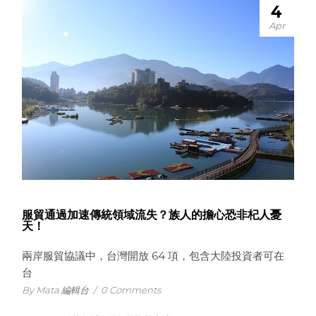
4
Apr
服貿通過加速傳統領域流失？族人的擔心恐非杞人憂
天！
兩岸服貿協議中，台灣開放 64 項，包含大陸投資者可在
台
By Mata 編輯台
/
0 Comments