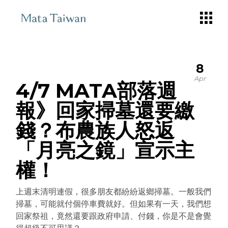
Skip
to
the
content
8
Apr
4/7 MATA部落週
報》回家掃墓還要繳
錢？布農族人怒返
「月亮之鏡」宣示主
權！
上週末清明連假，很多朋友都紛紛返鄉掃墓。一般我們
掃墓，可能就付個停車費就好。但如果有一天，我們想
回家祭祖，竟然還要跟政府申請、付錢，你是不是會覺