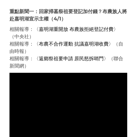
重點新聞一：回家掃墓祭祖要登記加付錢？布農族人將
赴嘉明湖宣示主權
（4/1
）
相關報導：
〈嘉明湖重開放 布農族拒絕登記付費〉
（中央社）
相關報導：
〈布農不合作運動 抗議嘉明湖收費〉
（自
由時報）
相關報導：
〈返鄉祭祖要申請 原民怒拆哨門〉
（聯合
新聞網）