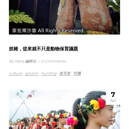
抓豬，從來就不只是動物保育議題
By Mata 編輯台
/
0 Comments
culture
govern
hunting
射耳祭
狩獵
7
Apr