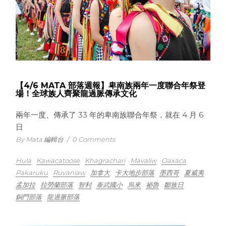
【4/6 MATA 部落週報】卑南族兩年一度聯合年祭登
場！全球族人齊聚龍過脈傳承文化
兩年一度、傳承了 33 年的卑南族聯合年祭，就在 4 月 6
日
By Mata 編輯台
/
0 Comments
Hula
Kawacatoose
Khagrachari
Mavaliw
Oaxaca
Pakaruku
Ruvaniaw
加拿大
卡大地步部落
墨西哥
夏威夷
孟加拉
拉勞蘭部落
智利
泰武國小
烏來
祕魯
鄒族日
銅門部落
龍過脈部落