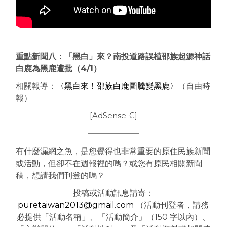
重點新聞八：「黑白」來？南投道路誤植邵族起源神話
白鹿為黑鹿遭批
（4/1
）
相關報導：
〈黑白來！邵族白鹿圖騰變黑鹿〉
（自由時
報）
[AdSense-C]
有什麼漏網之魚，是您覺得也非常重要的原住民族新聞
或活動，但卻不在週報裡的嗎？或您有原民相關新聞
稿，想請我們刊登的嗎？
投稿或活動訊息請寄：
puretaiwan2013@gmail.com
（活動刊登者，請務
必提供「活動名稱」、「活動簡介」（150 字以內）、