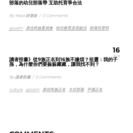
部落的幼兒部落帶 互助托育爭合法
By Mata 好朋友
/
0 Comments
govern
原住民族委員會
幼兒教育及照顧法
部落托育班
16
Jun
讀者投書》從9族正名到16族不嫌煩？祖靈：我的子
孫，為什麼你們要躲躲藏藏，讓我找不到？
By 讀者投書
/
0 Comments
culture
govern
原住民族正名
大庄部落
平埔正名