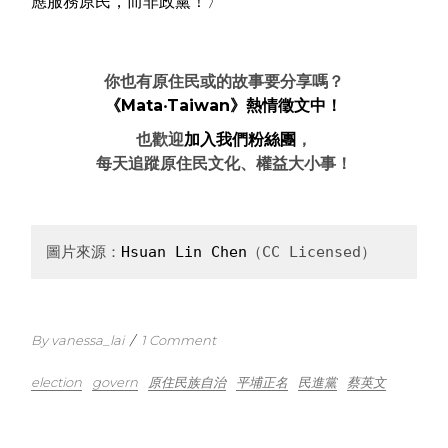
應服務原民，而非政黨！〉
你也有原住民或的故事要分享嗎？
《Mata‧Taiwan》熱情徵文中！
也歡迎
加入我們粉絲團
，
每天追蹤原住民文化、權益大小事！
圖片來源：
Hsuan Lin Chen
（CC Licensed）
By vanessa_lai
/
1 Comment
election
govern
原住民族自治
平埔正名
民進黨
蔡英文