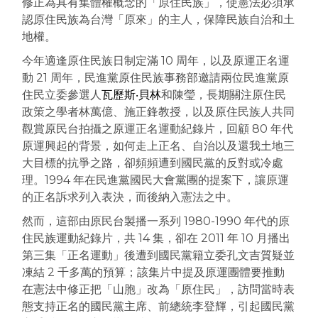
修正為具有集體權概念的「原住民族」，使憲法必須承
認原住民族為台灣「原來」的主人，保障民族自治和土
地權。
今年適逢原住民族日制定滿 10 周年，以及原運正名運
動 21 周年，民進黨原住民族事務部邀請兩位民進黨原
住民立委參選人
瓦歷斯‧貝林
和陳瑩，長期關注原住民
政策之學者林萬億、施正鋒教授，以及原住民族人共同
觀賞原民台拍攝之原運正名運動紀錄片，回顧 80 年代
原運興起的背景，如何走上正名、自治以及還我土地三
大目標的抗爭之路，卻頻頻遭到國民黨的反對或冷處
理。1994 年在民進黨國民大會黨團的提案下，讓原運
的正名訴求列入表決，而後納入憲法之中。
然而，這部由原民台製播一系列 1980-1990 年代的原
住民族運動紀錄片，共 14 集，卻在 2011 年 10 月播出
第三集「正名運動」後遭到國民黨籍立委孔文吉質疑並
凍結 2 千多萬的預算；該集片中提及原運團體要推動
在憲法中修正把「山胞」改為「原住民」，訪問當時表
態支持正名的國民黨主席、前總統李登輝，引起國民黨