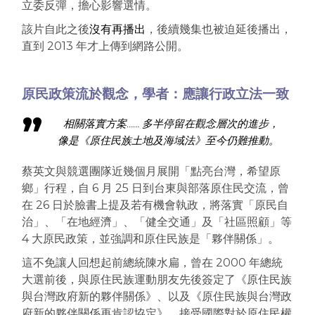
立委反彈，擔心影響選情。
該片自此之後
沒有再播出
，後續幾集也被迫延後播出，
直到 2013 年才上傳到網路公開。
原民政策流於觀念，學者：應讓行政立法一致
相關落實方案…… 多半停留在觀念層次的進步，
像是《原住民族土地及海域法》至今仍難推動。
蔡英文與競選團隊近幾個月展開「點亮台灣，希望原
鄉」行程，自 6 月 25 日到台東與部落原住民交流，曾
在 26 日於臉書上提及若有機會執政，將落實「原民自
治」、「在地經濟」、「健全交通」及「社區照顧」等
4 大原民政策，並強調和原住民族是「夥伴關係」。
這不免讓人回想起前總統陳水扁，曾在 2000 年總統
大選前後，與原住民族運動朋友先後簽定了《原住民族
與台灣政府新的夥伴關係》、以及《原住民族與台灣政
府新的夥伴關係再肯認協定》，接受國際
對於原住民權