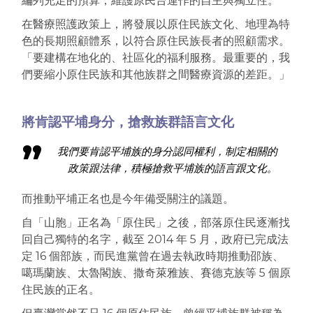
編列充足的預算，維護原民台運作的自主與獨立性。
在醫療照護政策上，將發展以原住民族文化、地理為特
色的長期照顧體系，以符合原住民族長者的照顧需求。
「要建構在地化的、社區化的福利服務。最重要的，我
們要縮小原住民族和其他族群之間醫療資源的差距。」
將肯認平埔身分，搶救族群語言文化
我們要肯認平埔族的身分認同權利，制定相關的
政策跟法律，積極搶救平埔族的語言跟文化。
而推動平埔正名也是今年備受關注的議題。
自「山胞」正名為「原住民」之後，部落原住民逐漸找
回自己獨特的名字，截至 2014 年 5 月，政府已完成法
定 16 個部族，而民進黨曾在過去執政時期推動邵族、
噶瑪蘭族、太魯閣族、撒奇萊雅族、賽德克族等 5 個原
住民族的正名。