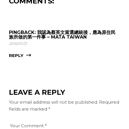
COMMENTS:
PINGBACK:
我認為蔡英文當選總統後，應為原住民
族所做的第一件事 – MATA TAIWAN
2016/01/21
REPLY
LEAVE A REPLY
Your email address will not be published.
Required
fields are marked
*