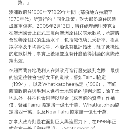
勢。」
澳洲政府於1909年至1969年年間（部份地方持續至
1970年代）所實行的「同化政策」對大部份原住民造
成嚴重傷害。2008年2月13日，時任總理總理陸克文
在澳洲國會上正式三度向澳洲原住民表示歉意，承諾將
會改善原住民的生活水平，包括減低幼兒夭折率、提高
識字率及平均壽命等。不過也有批評指出，除了象徵性
的道歉以外，事實上後續並沒有什麼值得討論的實際政
策出爐。
在紐西蘭各地毛利人在與政府進行歷史談判之際，最後
的協定往往會包括女王的道歉，譬如Tainui協定
（1994）、以及Whatkatohea協定（1996）。而紐
西蘭政府在與毛利人進行土地歸還的談判之際，除了土
地以外，往往也會同時以現金（或等值的資產）作補
償，譬如Tainui協定賠一億七千萬、Whatkatohea協
定賠四千萬、以及Ngai Tahu協定賠一億七千萬。
加拿大政府則是在面對巨大輿論壓力下，在1998年正
式宣布一份「和解聲明」（Statement of