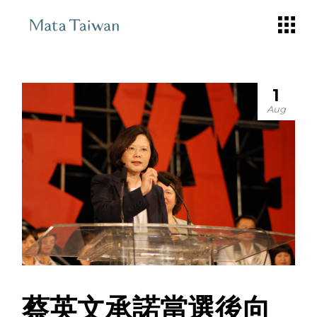
Skip
to
the
content
1
Aug
蔡英文承諾當選後向