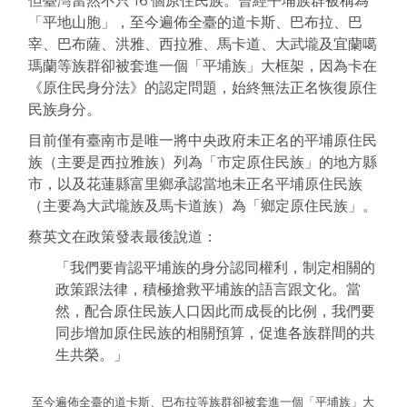
但臺灣當然不只 16 個原住民族。曾經平埔族群
被稱為
「平地山胞」，至今遍佈全臺的道卡斯、巴布拉、巴
宰、巴布薩、洪雅、西拉雅、馬卡道、大武壠及宜蘭噶
瑪蘭等族群卻被套進一個「平埔族」大框架，因為卡在
《原住民身分法》的認定問題，始終無法正名恢復原住
民族身分。
目前僅有臺南市是唯一將中央政府未正名的平埔原住民
族（主要是西拉雅族）列為「市定原住民族」的地方縣
市，以及花蓮縣富里鄉承認當地未正名平埔原住民族
（主要為大武壠族及馬卡道族）為「鄉定原住民族」。
蔡英文在政策發表最後說道：
「我們要肯認平埔族的身分認同權利，制定相關的
政策跟法律，積極搶救平埔族的語言跟文化。當
然，配合原住民族人口因此而成長的比例，我們要
同步增加原住民族的相關預算，促進各族群間的共
生共榮。」
至今遍佈全臺的道卡斯、巴布拉等族群卻被套進一個「平埔族」大