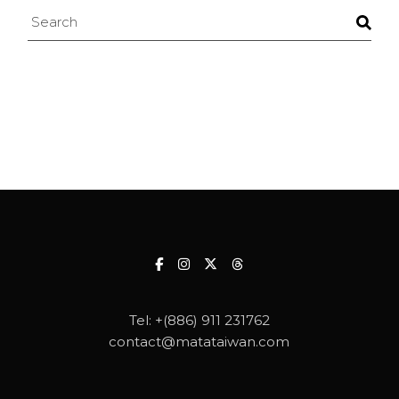
Search
Tel:
+(886) 911 231762
contact@matataiwan.com