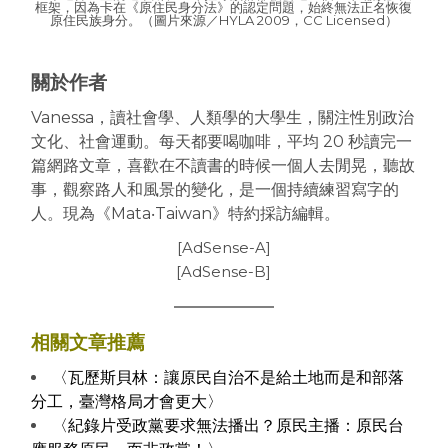
框架，因為卡在《原住民身分法》的認定問題，始終無法正名恢復
原住民族身分。（圖片來源／
HYLA 2009
，CC Licensed）
關於作者
Vanessa，讀社會學、人類學的大學生，關注性別政治
文化、社會運動。每天都要喝咖啡，平均 20 秒讀完一
篇網路文章，喜歡在不讀書的時候一個人去閒晃，聽故
事，觀察路人和風景的變化，是一個持續練習寫字的
人。現為《Mata‧Taiwan》特約採訪編輯。
[AdSense-A]
[AdSense-B]
相關文章推薦
〈瓦歷斯貝林：讓原民自治不是給土地而是和部落
分工，臺灣格局才會更大〉
〈紀錄片受政黨要求無法播出？原民主播：原民台