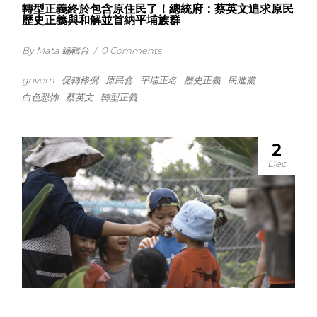
轉型正義終於包含原住民了！總統府：蔡英文追求原民
歷史正義與和解並首納平埔族群
By Mata 編輯台
/
0 Comments
govern
促轉條例
原民會
平埔正名
歷史正義
民進黨
白色恐怖
蔡英文
轉型正義
2
Dec