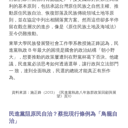
利的基本原則，包括承認台灣原住民族之自然主權、推
動原住民族自治、恢復部落及民族傳統領域土地等原
則，並在協定中列出相關落實方案。
然而這些卻多半停
留在觀念層次的進步，像是《原住民族土地及海域法》
至今仍難推動。
東華大學民族發展暨社會工作學系教授施正鋒認為，民
進黨執政 8 年最大的困境是國會的政治結構「朝小野
大」，想要推動的政策屢遭到在野黨杯葛下否決。他建
議，民進黨必須思考如何透過選舉，讓行政與立法部門
一 致，達到全面執政，民選的總統才能真正有所作
為。
資料來源：施正鋒（2013）《民進黨執政八年族群政策回顧與展
望》頁10
民進黨阻原民自治？蔡批現行條例為「鳥籠自
治」