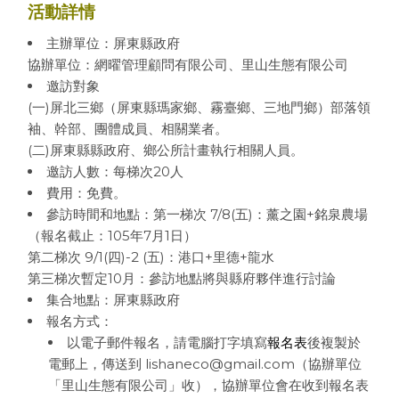
活動詳情
主辦單位：屏東縣政府
協辦單位：網曜管理顧問有限公司、里山生態有限公司
邀訪對象
(一)屏北三鄉（屏東縣瑪家鄉、霧臺鄉、三地門鄉）部落領
袖、幹部、團體成員、相關業者。
(二)屏東縣縣政府、鄉公所計畫執行相關人員。
邀訪人數：每梯次20人
費用：免費。
參訪時間和地點：第一梯次 7/8(五)：薰之園+銘泉農場
（報名截止：105年7月1日）
第二梯次 9/1(四)-2 (五)：港口+里德+龍水
第三梯次暫定10月：參訪地點將與縣府夥伴進行討論
集合地點：屏東縣政府
報名方式：
以電子郵件報名，請電腦打字填寫
報名表
後複製於
電郵上，傳送到
lishaneco@gmail.com
（協辦單位
「里山生態有限公司」收），協辦單位會在收到報名表