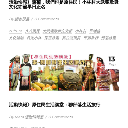
活動快報》陳菊，我們也是原住民！小林村大武壠歌舞
文化節籲早日正名
By 讀者投書
/
0 Comments
culture
八八風災
大武壠歌舞文化節
小林村
平埔族
文化體驗
日光小林
深度旅遊
莫拉克風災
部落旅行
部落旅遊
13
Feb
活動快報》原住民生活講堂：聊部落生活旅行
By Mata 活動情報室
/
0 Comments