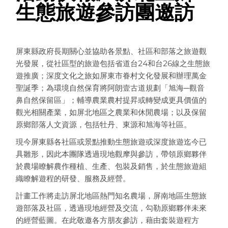
生態旅遊參訪團邀訪
屏東縣政府長期關心並協助各景點、社區和部落之旅遊觀
光發展，從社區型的旅遊包括省道台24和台26線之生態旅
遊推廣；深度文化之旅如屏東市眷村文化發展和辦理萬金
聖誕季；為環境自然保育將阿朗壹古道規劃「旭海─觀音
鼻自然保留區」；輔導農業農村提昇或轉變成更具價值的
觀光相關產業，如屏北地區之農業和休閒農場；以及保留
原鄉部落人文資源，包括牡丹、東源和旭海等社區。
現今屏東縣各社區或景點推動生態旅遊或深度旅遊迄今已
具雛形，因此本團隊透過現地觀摩與參訪，帶領原鄉夥伴
於農場瞭解農作種植、生產、包裝及銷售，於生態旅遊組
織瞭解遊程的研發、服務及經營。
計畫工作將走訪屏北地區熱門知名農場，屏南地區生態旅
遊部落及社區，透過現地經營及交流，勾勒原鄉夥伴未來
的經營藍圖。在此敬邀各方朋友參訪，藉由套裝遊程方