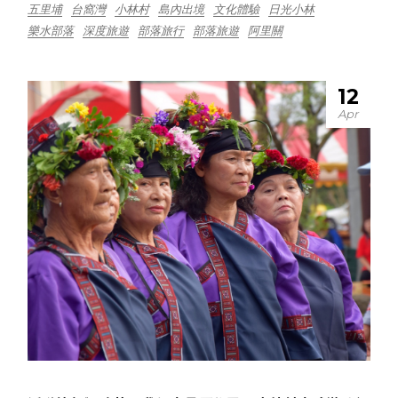
五里埔
台窩灣
小林村
島內出境
文化體驗
日光小林
樂水部落
深度旅遊
部落旅行
部落旅遊
阿里關
12
Apr