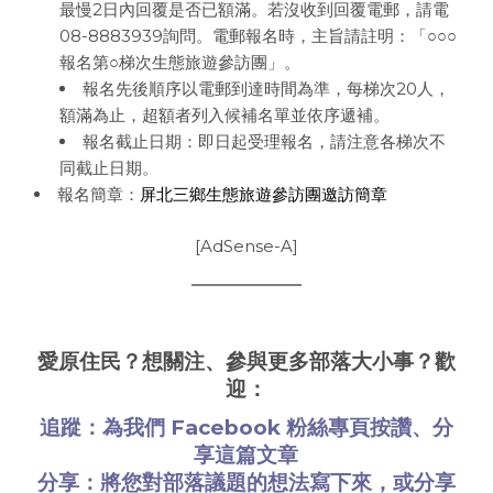
最慢2日內回覆是否已額滿。若沒收到回覆電郵，請電
08-8883939詢問。電郵報名時，主旨請註明：「○○○
報名第○梯次生態旅遊參訪團」。
報名先後順序以電郵到達時間為準，每梯次20人，
額滿為止，超額者列入候補名單並依序遞補。
報名截止日期：即日起受理報名，請注意各梯次不
同截止日期。
報名簡章：
屏北三鄉生態旅遊參訪團邀訪簡章
[AdSense-A]
愛原住民？想關注、參與更多部落大小事？歡
迎：
追蹤：為我們
Facebook 粉絲專頁
按讚、分
享這篇文章
分享：將您對部落議題的想法
寫下來
，或
分享