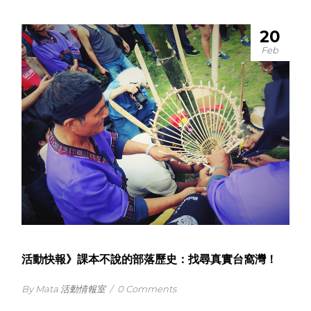
20
Feb
活動快報》課本不說的部落歷史：找尋真實台窩灣！
By Mata 活動情報室
/
0 Comments