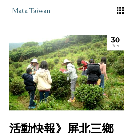
Skip
to
the
content
30
Jun
活動快報》屏北三鄉