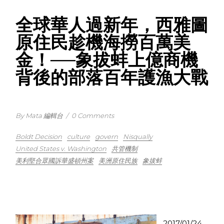
全球華人過新年，西雅圖
原住民趁機海撈百萬美
金！──象拔蚌上億商機
背後的部落百年護漁大戰
By Mata 編輯台
/
0 Comments
Boldt Decision
culture
govern
Nisqually
United States v. Washington
共管機制
美利堅合眾國訴華盛頓州案
美洲原住民族
象拔蚌
2017/01/24