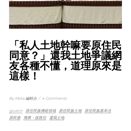
「私人土地幹嘛要原住民
同意？」還我土地爭議網
友各種不懂，道理原來是
這樣！
By Mata 編輯台
/
4 Comments
govern
原住民族傳統領域
原住民族土地
原住民族基本法
原民會
夷將・拔路兒
還我土地