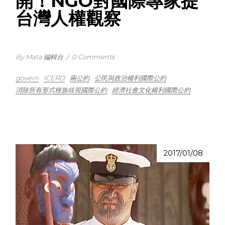
開！NGO對國際專家提
台灣人權觀察
By Mata 編輯台
/
0 Comments
govern
ICERD
兩公約
公民與政治權利國際公約
消除所有形式種族歧視國際公約
經濟社會文化權利國際公約
2017/01/08