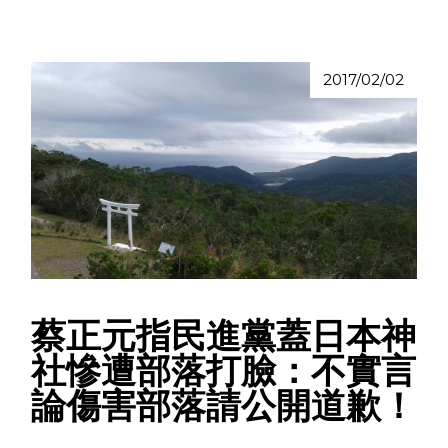
2017/02/02
蔡正元指民進黨蓋日本神
社慘遭部落打臉：不實言
論傷害部落請公開道歉！