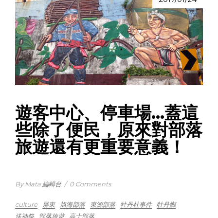
遊客中心、停車場…蓋這
些除了便民，原來對部落
旅遊還有更重要意義！
By Mata 編輯台
/
0 Comments
culture
屏東
旭海部落
東源部落
牡丹社事件
牡丹鄉
送神祭
部落旅遊
高士部落