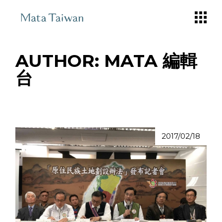
Skip
to
the
content
AUTHOR: MATA 編輯
台
2017/02/18