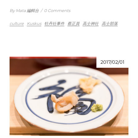
By Mata 編輯台
/
0 Comments
culture
Kuskus
牡丹社事件
蔡正員
高士神社
高士部落
2017/02/01