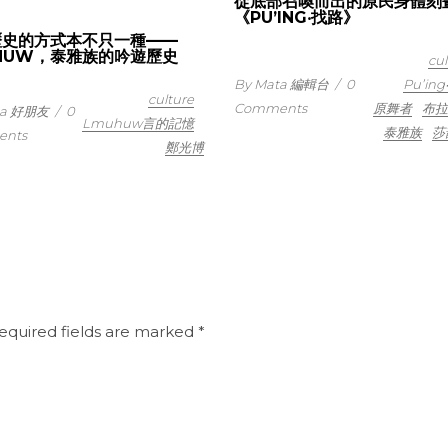
從底部召喚而出的原民身體刻
《PU’ING‧找路》
歷史的方式本不只一種——
HUW，泰雅族的吟遊歷史
cul
By Mata 編輯台
/
0
Pu’in
culture
Comments
原舞者
布拉
ta 好朋友
/
0
Lmuhuw言的記憶
泰雅族
莎
nts
鄭光博
equired fields are marked
*