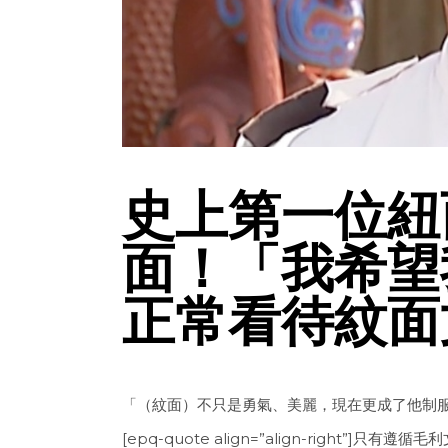
史上第一位紐
面！「我希望
正常看待紋面
「（紋面）不只是勇氣、美麗，現在更成了他制
[epq-quote align=”align-righ