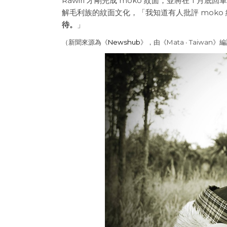
Rawiri 才剛完成 moko 紋面，並將在 1
解毛利族的紋面文化，「我知道有人批評 moko 
待。
」
（新聞來源為《
Newshub
》，由《Mata ∙ Taiwan》