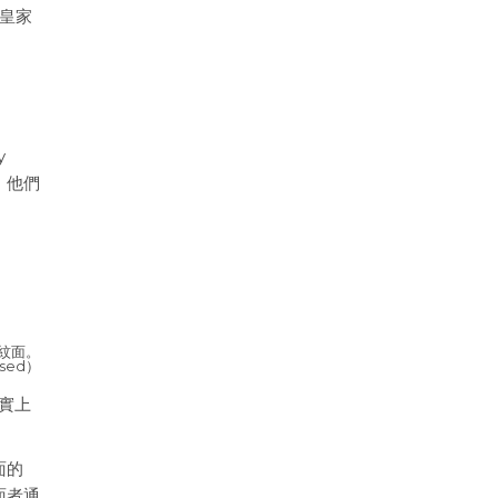
蘭皇家
y
，他們
紋面。
nsed）
實上
面的
面者通