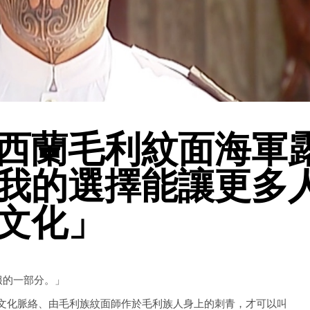
西蘭毛利紋面海軍
我的選擇能讓更多
文化」
服的一部分。」
t”]只有遵循毛利文化脈絡、由毛利族紋面師作於毛利族人身上的刺青，才可以叫