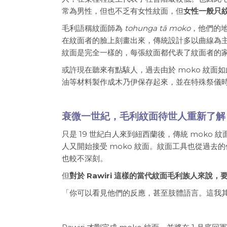
常為男性，但也不乏有女性紋面，但
女性一般只
毛利語稱紋面師為
tohunga tā moko
，他們的地
在紋面者的臉上刻畫出來，傳統設計多以曲線為主
紋面是完全一樣的，每張紋面都代表了紋面者的
或許現在聽來有點駭人，過去由於 moko 紋
油等材料製作成木乃伊保存起來，並在特殊祭儀
衰微一世紀，毛利紋面待世人重新了解
只是 19 世紀白人來到紐西蘭後，傳統 moko
人又開始接受 moko 紋面。紋面工具也從過
也較不深刻。
但
對於 Rawiri 這樣的當代紋面毛利族人來
「你可以看見他們的反應，甚至肢體語言。這我