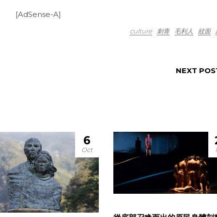
[AdSense-A]
culture
刺青
毛利人
紋面
NEXT POS
6
Oct