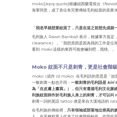
moko[/epq-quote]根據紐西蘭電視台《News
海軍同意，成了首位有完整傳統毛利紋面的皇家
「
我老早就想要紋面了，只是在這之前想先成就
毛利族人 Rawiri Barriball 表示，根據
clearance），「我想原因是因為我的工作
看到
moko
這樣的東西可能會嚇到吧，我猜。」
Moko 紋面不只是刺青，更是社會階
moko
（或作
t
ā moko
）在毛利語的意思是「紋
一般刺青一點也不同：
一般刺青的毛利語是
kiri 
為「在皮膚上書寫」），但只有遵循毛利文化脈
利族紋面師作於毛利族人身上的刺青，才可以叫
刺青一詞的英語 tattoo 便是來自大溪地語的
tat
在毛利族的傳統裡，
只有領袖或部落地位崇高的
人，在某種程度上代表了社會階級較低。也因此