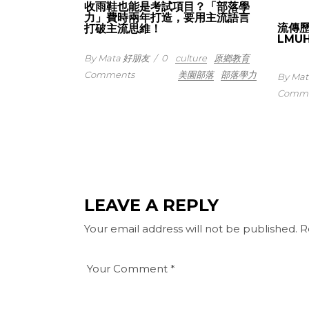
收雨鞋也能是考試項目？「部落學
力」費時兩年打造，要用主流語言
流傳
打破主流思維！
LMU
By Mata 好朋友
/
0
culture
原鄉教育
Comments
美園部落
部落學力
By Ma
Comme
LEAVE A REPLY
Your email address will not be published.
R