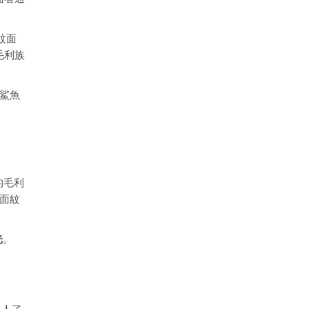
紋面
毛利族
、鯊魚
的毛利
但面紋
光
。