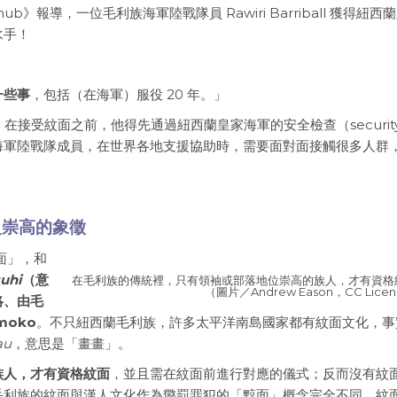
hub》報導，一位毛利族海軍陸戰隊員 Rawiri Barriball 獲得紐西
水手！
一些事
，包括（在海軍）服役 20 年。」
軍方規定，在接受紋面之前，他得先通過紐西蘭皇家海軍的安全檢查（securit
是位海軍陸戰隊成員，在世界各地支援協助時，需要面對面接觸很多人群
級崇高的象徵
面」，和
tuhi
（意
在毛利族的傳統裡，只有領袖或部落地位崇高的族人，才有資格
（圖片／Andrew Eason，CC Lice
絡、由毛
moko
。不只紐西蘭毛利族，許多太平洋南島國家都有紋面文化，事
au
，意思是「畫畫」。
族人，才有資格紋面
，並且需在紋面前進行對應的儀式；反而沒有紋
毛利族的紋面與漢人文化作為懲罰罪犯的「黥面」概念完全不同。紋