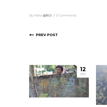
By Mata 編輯台
/
0 Comments
PREV POST
12
Oct