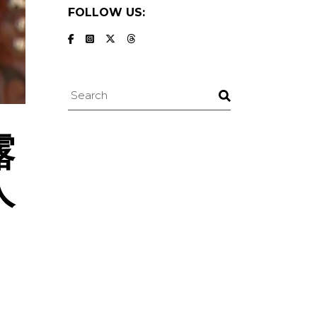
FOLLOW US:
Search
露
人