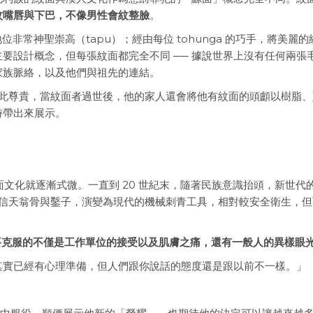
紋嘴唇與下巴，不像男性會紋整臉
。
位非常神聖崇高（tapu）；經由每位 tohunga 的巧手，將美麗的
要設計概念，但每張紋面都完全不同 ── 據說世界上沒有任何兩張
家族脈絡，以及他們與祖先的連結。
面如此尊貴，當紋面者過世後，他的家人還會將他有紋面的頭顱以樹脂
時帶出來展示。
 紋面文化就逐漸式微。一直到 20 世紀末，隨著民族意識抬頭，新世代
去的信天翁骨與鑿子，演變為現代的機械刺青工具，相對較安全衛生，
說，要克服的不僅是工作單位的接受以及肌膚之痛，還有一般人的異樣眼
其實已經有心理準備，但人們跟你說話的態度還是跟以前不一樣。」