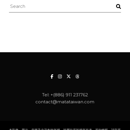
Search
Tel:
+(886) 911 231762
contact@matataiwan.com