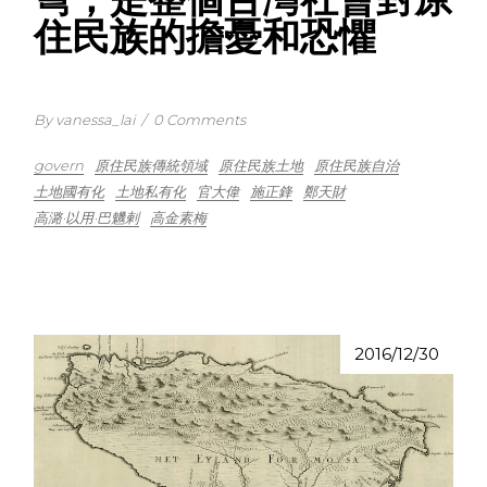
住民族的擔憂和恐懼
By vanessa_lai
/
0 Comments
govern
原住民族傳統領域
原住民族土地
原住民族自治
土地國有化
土地私有化
官大偉
施正鋒
鄭天財
高潞·以用·巴魕剌
高金素梅
2016/12/30