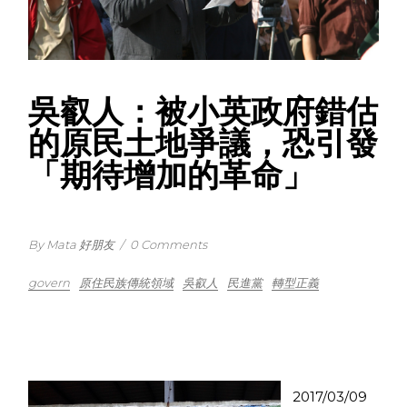
吳叡人：被小英政府錯估
的原民土地爭議，恐引發
「期待增加的革命」
By Mata 好朋友
/
0 Comments
govern
原住民族傳統領域
吳叡人
民進黨
轉型正義
2017/03/09