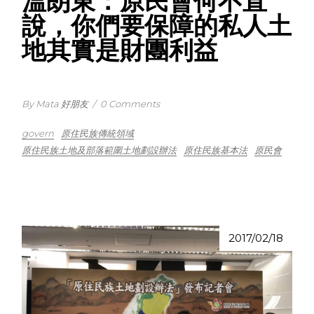
溫朗東：原民會何不直
說，你們要保障的私人土
地其實是財團利益
By Mata 好朋友
/
0 Comments
govern
原住民族傳統領域
原住民族土地及部落範圍土地劃設辦法
原住民族基本法
原民會
2017/02/18