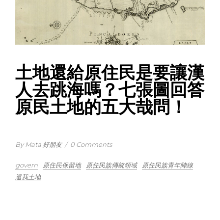
土地還給原住民是要讓漢
人去跳海嗎？七張圖回答
原民土地的五大哉問！
By Mata 好朋友
/
0 Comments
govern
原住民保留地
原住民族傳統領域
原住民族青年陣線
還我土地