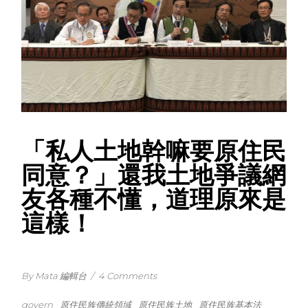
「私人土地幹嘛要原住民
同意？」還我土地爭議網
友各種不懂，道理原來是
這樣！
By Mata 編輯台
/
4 Comments
govern
原住民族傳統領域
原住民族土地
原住民族基本法