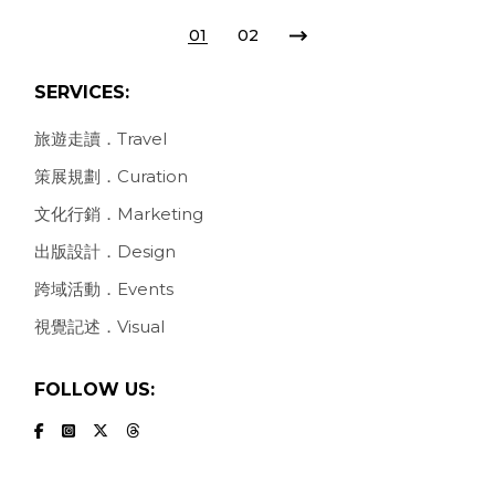
POSTS
01
02
PAGINATION
SERVICES:
旅遊走讀．Travel
策展規劃．Curation
文化行銷．Marketing
出版設計．Design
跨域活動．Events
視覺記述．Visual
FOLLOW US: