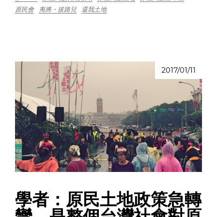
原民會
夷將・拔路兒
還我土地
2017/01/11
學者：原民土地政策急轉
彎，是整個台灣社會對原