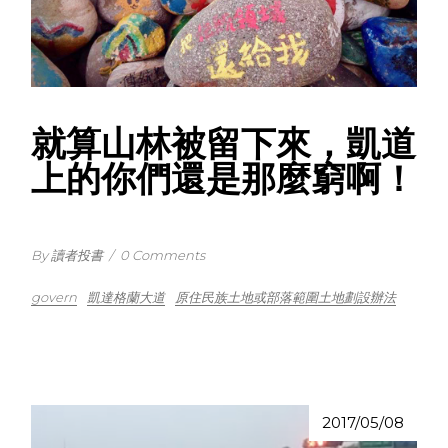
就算山林被留下來，凱道
上的你們還是那麼窮啊！
By 讀者投書
/
0 Comments
govern
凱達格蘭大道
原住民族土地或部落範圍土地劃設辦法
2017/05/08