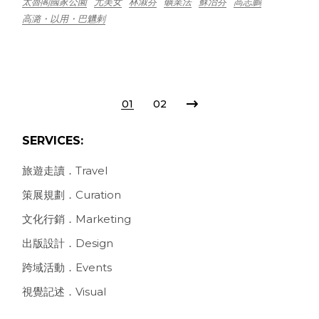
太魯閣國家公園
尤美女
林淑芬
礦業法
蘇治芬
高志鵬
高潞・以用・巴魕剌
POSTS
01
02
PAGINATION
SERVICES:
旅遊走讀．Travel
策展規劃．Curation
文化行銷．Marketing
出版設計．Design
跨域活動．Events
視覺記述．Visual