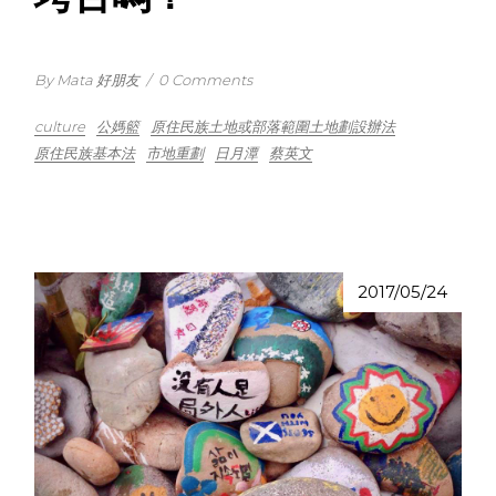
By Mata 好朋友
/
0 Comments
culture
公媽籃
原住民族土地或部落範圍土地劃設辦法
原住民族基本法
市地重劃
日月潭
蔡英文
2017/05/24