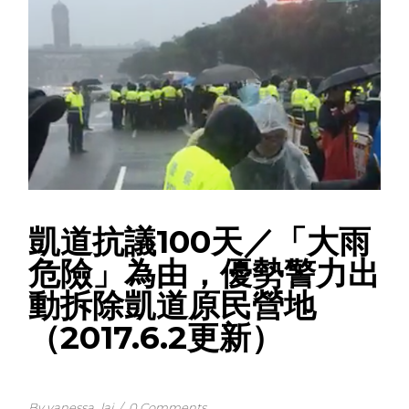
凱道抗議100天／「大雨
危險」為由，優勢警力出
動拆除凱道原民營地
（2017.6.2更新）
By vanessa_lai
/
0 Comments