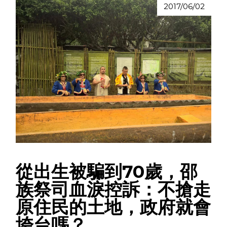
2017/06/02
從出生被騙到70歲，邵
族祭司血淚控訴：不搶走
原住民的土地，政府就會
垮台嗎？