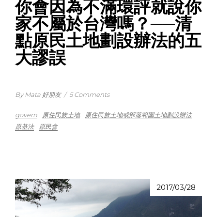
你會因為不滿環評就說你
家不屬於台灣嗎？──清
點原民土地劃設辦法的五
大謬誤
By Mata 好朋友
/
5 Comments
govern
原住民族土地
原住民族土地或部落範圍土地劃設辦法
原基法
原民會
2017/03/28