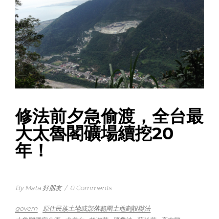
修法前夕急偷渡，全台最
大太魯閣礦場續挖20
年！
By Mata 好朋友
/
0 Comments
govern
原住民族土地或部落範圍土地劃設辦法