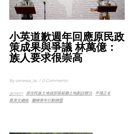
小英道歉週年回應原民政
策成果與爭議 林萬億：
族人要求很崇高
By vanessa_lai
/
0 Comments
govern
原住民族土地或部落範圍土地劃設辦法
平埔正名
蔡英文總統
蘭嶼青年行動聯盟