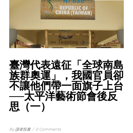
臺灣代表遠征「全球南島
族群奧運」，我國官員卻
不讓他們帶一面旗子上台
──太平洋藝術節會後反
思（一）
By 讀者投書
/
0 Comments