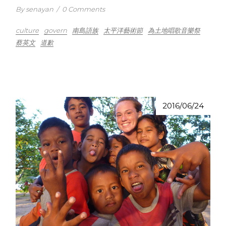
By senayan
/
0 Comments
culture
govern
南島語族
太平洋藝術節
為土地唱歌音樂祭
蔡英文
道歉
2016/06/24