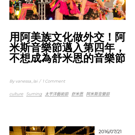
用阿美族文化做外交！阿
米斯音樂節邁入第四年，
不想成為舒米恩的音樂節
By vanessa_lai
/
1 Comment
culture
Suming
太平洋藝術節
舒米恩
阿米斯音樂節
2016/07/21