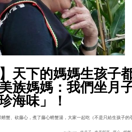
】天下的媽媽生孩子
美族媽媽：我們坐月
珍海味」！
g，抓螃蟹、砍藤心，煮了藤心螃蟹湯，大家一起吃（不是只給生孩子的
culture
坐月子
奇美部落
藤心
螃蟹