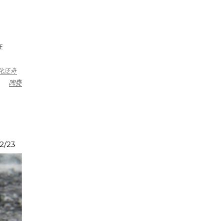
在
化泛舟
陶甕
2/23