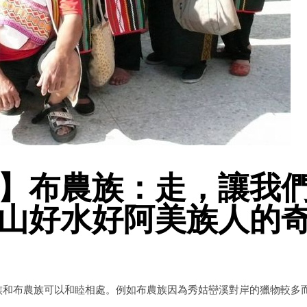
】布農族：走，讓我
山好水好阿美族人的
族和布農族可以和睦相處。例如布農族因為秀姑巒溪對岸的獵物較多