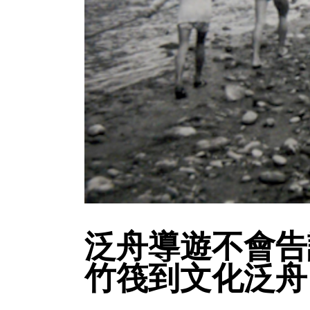
泛舟導遊不會告
竹筏到文化泛舟