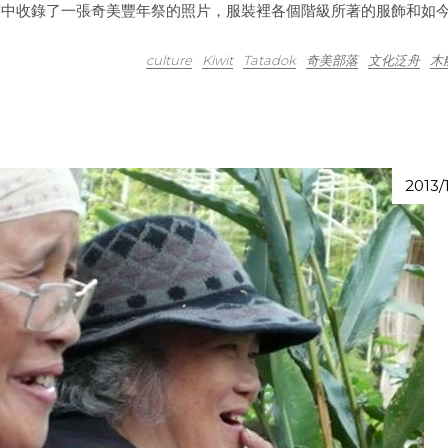
一書中收錄了一張奇美豐年祭的照片，服裝裡各個階級所著的服飾和如
culture
Kiwit
Tatadok
奇美部落
文化泛舟
木
2013/