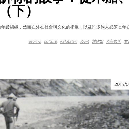
（下）
的年齡組織，然而在外在社會與文化的衝擊，以及許多族人必須長年
atomo
culture
kakita'an
Kiwit
博物館
奇美部落
文
2014/0