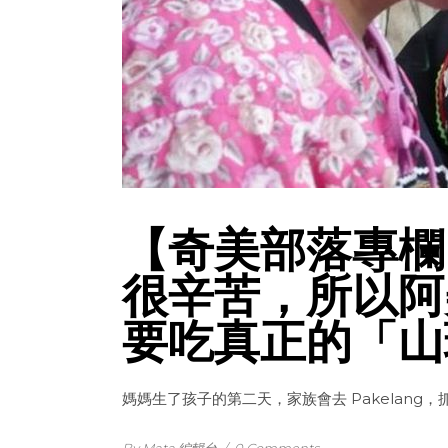
【奇美部落專欄
很辛苦，所以阿
要吃真正的「山
媽媽生了孩子的第二天，家族會去 Pakelan
By Mata 編輯台
/
0 Comments