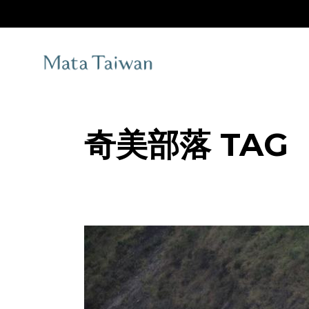
Skip
to
the
content
奇美部落 TAG