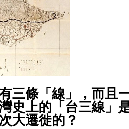
有三條「線」，而且
灣史上的「台三線」
次大遷徙的？