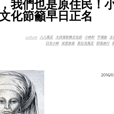
，我們也是原住民！
文化節籲早日正名
culture
八八風災
大武壠歌舞文化節
小林村
平埔族
文
日光小林
深度旅遊
莫拉克風災
部落旅行
2016/0