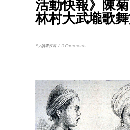
活動快報》陳菊
林村大武壠歌舞
By 讀者投書
/
0 Comments