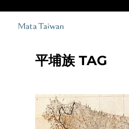
Skip
to
the
content
平埔族 TAG