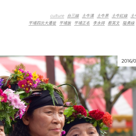
culture
台三線
土牛溝
土牛界
土牛紅線
土
平埔四次大遷徙
平埔族
平埔正名
李永得
蔡英文
隘勇線
2016/0