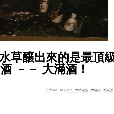
水草釀出來的是最頂
名酒 －－ 大滿酒！
culture
taivoan
大武壠族
大滿族
大滿酒