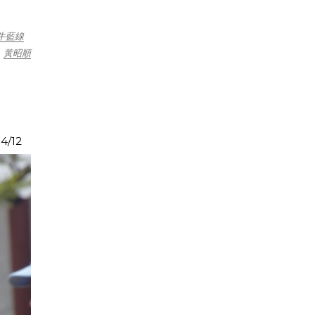
牛藍線
黃昭順
4/12