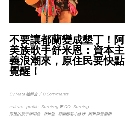
不要讓都蘭變成墾丁！阿
美族歌手舒米恩：資本主
義浪潮來，原住民要快點
覺醒！
By Mata 編輯台
/
0 Comments
culture
profile
Sumimg 東 GO
Suming
海邊的孩子演唱會
舒米恩
都蘭部落小旅行
阿米斯音樂節