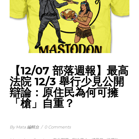
【12/07 部落週報】最高
法院 12/3 舉行少見公開
辯論：原住民為何可擁
「槍」自重？
By Mata 編輯台
/
0 Comments