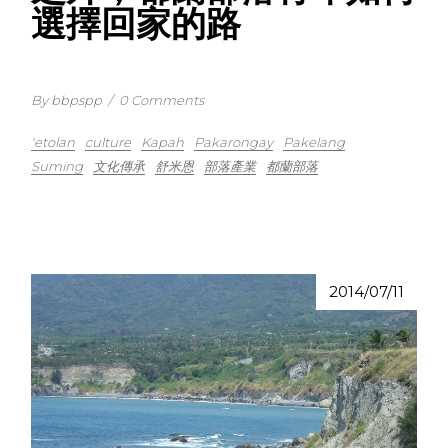
選擇回家的路
By bbpspp
/
0 Comments
'etolan
culture
Kapah
Pakarongay
Pakelang
Suming
文化傳承
舒米恩
部落產業
都蘭部落
2014/07/11