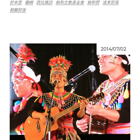
舒米恩
蘭嶼
西拉雅語
賴和文教基金會
賴和營
達來部落
都蘭部落
2014/07/02