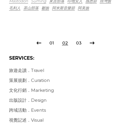
Mastodon
Suming
來吉部落
印地安人
感恩節
排灣族
毛利人
茶山部落
鄒族
阿米斯音樂節
阿美族
POSTS
01
02
03
PAGINATION
SERVICES:
旅遊走讀．Travel
策展規劃．Curation
文化行銷．Marketing
出版設計．Design
跨域活動．Events
視覺記述．Visual