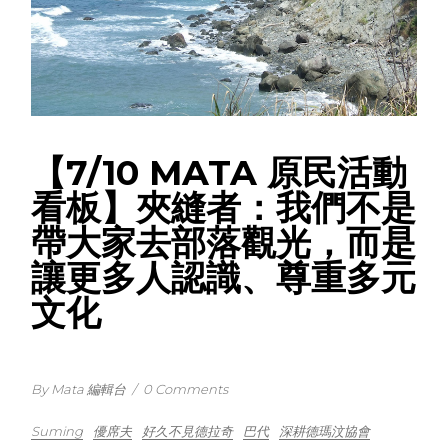
【7/10 MATA 原民活動
看板】夾縫者：我們不是
帶大家去部落觀光，而是
讓更多人認識、尊重多元
文化
By Mata 編輯台
/
0 Comments
Suming
優席夫
好久不見德拉奇
巴代
深耕德瑪汶協會