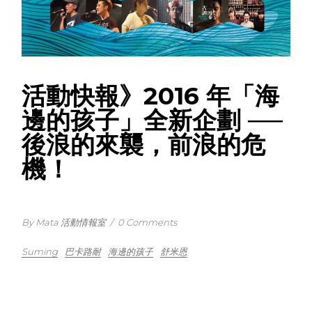
活動快報》2016 年「海
邊的孩子」全新企劃 ──
後浪的來襲，前浪的危
機！
By Mata 活動情報室
/
0 Comments
Suming
巴卡路耐
海邊的孩子
舒米恩