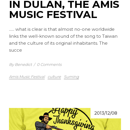
IN DULAN, THE AMIS
MUSIC FESTIVAL
...... what is clear is that almost no-one worldwide
links the well-known sound of the song to Taiwan
and the culture of its original inhabitants. The
succe
By Benedict
/
0 Comments
Amis Music Festival
culture
Suming
2013/12/08