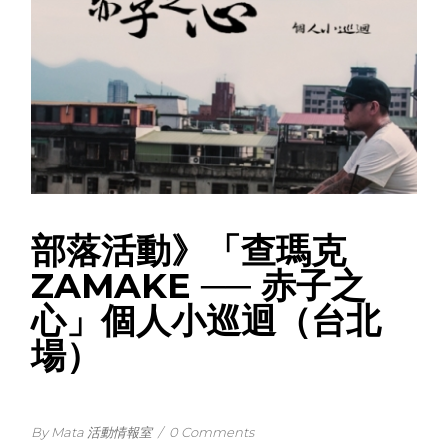
部落活動》「查瑪克
ZAMAKE ── 赤子之
心」個人小巡迴（台北
場）
By Mata 活動情報室
/
0 Comments