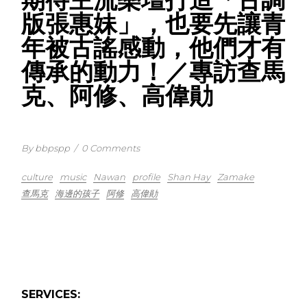
版張惠妹」，也要先讓青
年被古謠感動，他們才有
傳承的動力！／專訪查馬
克、阿修、高偉勛
By bbpspp
/
0 Comments
culture
music
Nawan
profile
Shan Hay
Zamake
查馬克
海邊的孩子
阿修
高偉勛
SERVICES: