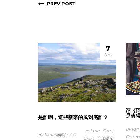
PREV POST
7
Nov
評《
是值
是誰啊，這些新來的風到底誰？
By van
culture
Sami
By Mata 編輯台
/
0
Comme
Skolt
全球暖化