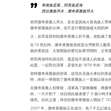
卑南族是風，阿美族是海
西拉雅族拜水，撒奇萊雅族拜火
然而撒奇萊雅人拜火，並非是因為火曾為族人帶
撒奇萊雅族的火神，也不是什麼能操縱火焰的神
火，反而是當初陷撒奇萊雅人於不義，差點滅了
在 19 世紀時，撒奇萊雅族曾經是台灣東部人
族的耆老說，太魯閣族的嬰兒如果哭鬧時，父母
然而再強悍的原住民，還是抵不過漢人的進逼。
結盟，一起對抗清軍，是發生於 1878 年的「加
當時撒奇萊雅族的部落，從現在花蓮火車站到美
時，終於一舉燒毀了撒奇萊雅族人一直賴以保全
在撒奇萊雅人投降後，清軍為了殺雞儆猴，將撒奇萊雅
肉，一片片割下；頭目因此被凌遲了 9 個小時才氣絕
慘死。自此之後，倖存的撒奇萊雅族人開始了 13
2007 年，撒奇萊雅族正名成功。為了不忘記