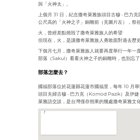
與「火神太」。
上個月 31 日，紀念撒奇萊雅族頭目古穆 ‧ 巴力
公尺高的「火神之子」銅雕前（見圖片左），祭
火，曾經差點燒毀了撒奇萊雅族人的希望
但現在，火，是讓撒奇萊雅族人勇敢面對過去歷
下個月七月，撒奇萊雅族人就要再度舉行一年一度
部落（Sakul）看看火神之子的銅雕時，也別
部落怎麼去？
國福部落位於花蓮縣花蓮市國福里，每年 10 月
頭目夫婦古穆 ‧ 巴力克（Komod Pazik）及伊婕
萊雅語交談，是台灣僅存朔果的幾處撒奇萊雅文