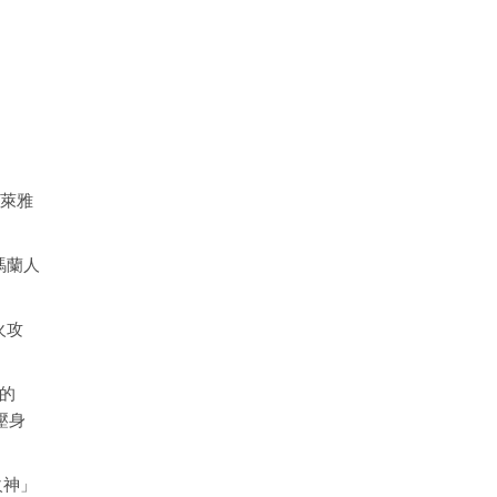
奇萊雅
瑪蘭人
火攻
上的
壓身
火神」