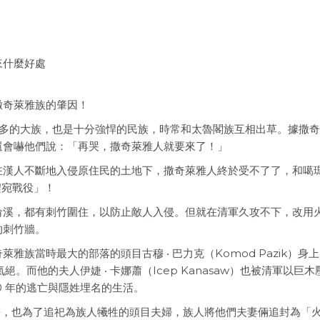
來什麼好處
撒奇萊雅族的肇因！
數眾多的大族，也是十分強悍的民族，時常和太魯閣族互相出草。據撒
還會嚇他們說：「再哭，撒奇萊雅人就要來了！」
在漢人不斷地入侵原住民的土地下，撒奇萊雅人終於受不了了，和噶
禮宛戰役」！
侖溪，都有刺竹圍住，以防止敵人入侵。但就在清軍久攻不下，改用
的刺竹牆。
族當時最大的部落的頭目古穆 ‧ 巴力克（Komod Pazik）身
。而他的夫人伊婕 ‧ 卡娜蕭（Icep Kanasaw）也被清軍以巨木
0 年的逃亡與隱姓埋名的生活。
過去，也為了追祀為族人犧牲的頭目夫婦，族人將他們夫妻倆追封為「