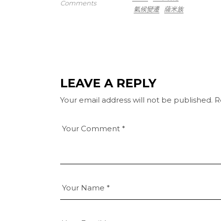
Comments
氣候變遷
薩米族
LEAVE A REPLY
Your email address will not be published.
R