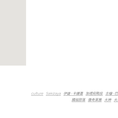
culture
Sakizaya
伊婕 ‧ 卡娜蕭
加禮宛戰役
古穆 ‧ 
國福部落
撒奇萊雅
火神
火