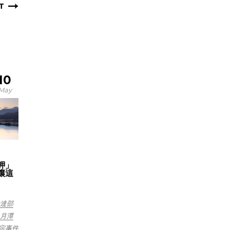
T
10
May
舺」
讓這
達邵
月潭
宗事件