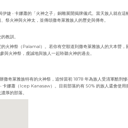
克與伊婕 ‧ 卡娜蕭的「火神之子」銅雕展開揭牌儀式。當天族人就在這幅
祖、祭火神與火神太，並傳頌撒奇萊雅族人的歷史與傳奇。
史的教訓。
的火神祭（Palamal）。若你有空順道到撒奇萊雅族人的大本營，
忘了參與火神祭，虔誠地與族人一起聆聽火神的過去。
舉辦撒奇萊雅族特有的火神祭，追悼當初 1878 年為族人受清軍酷刑
 ‧ 卡娜蕭（Icep Kanasaw）。目前部落約有 50% 的族人還會使用
化濃厚的部落。