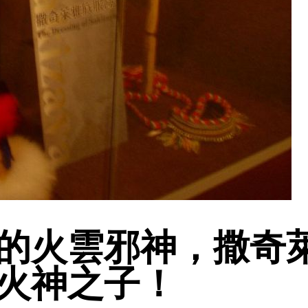
的火雲邪神，撒奇
火神之子！