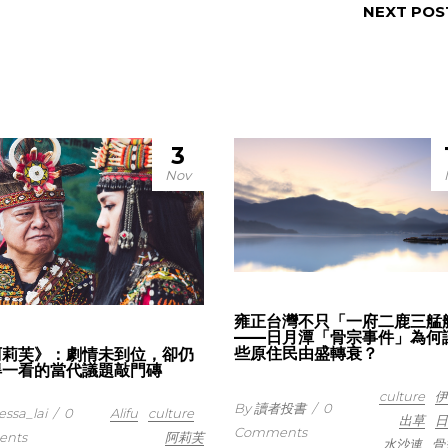
NEXT POS
3
Nov
雍正台灣不只「一府二鹿三艋
——日月潭「骨宗事件」為何
些原住民由盛轉衰？
阿莉芙》：劇情未到位，卻仍
得一看的當代議題敲門磚
culture
伊
By 讀者投書
/
0
essa_lai
/
0
Alifu
culture
出草
日
Comments
nts
阿莉芙
水沙連
骨