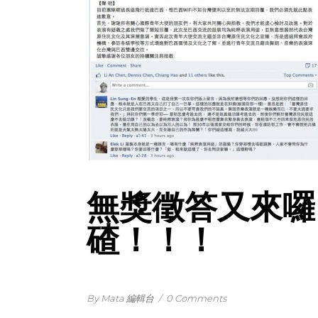
無獎徵答又來囉
碴！！！
By Mata 編輯台
/
0 Comments