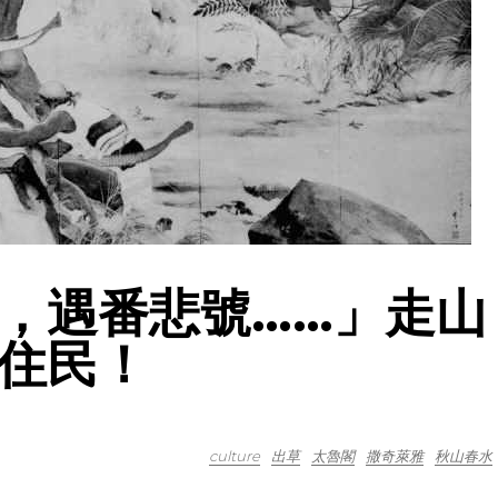
，遇番悲號……」走山
住民！
culture
出草
太魯閣
撒奇萊雅
秋山春水