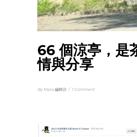
66 個涼亭，
情與分享
By Mata 編輯台
/
1 Comment