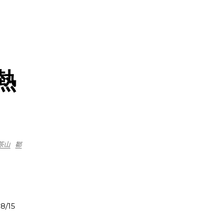
熱
茶山
鄒
8/15