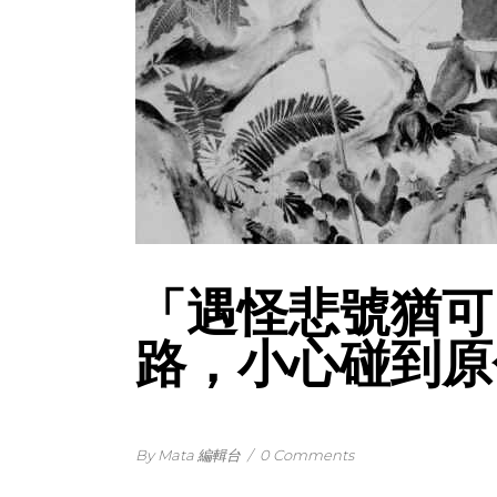
「遇怪悲號猶可
路，小心碰到原
By Mata 編輯台
/
0 Comments