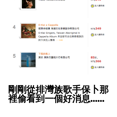
剛剛從排灣族歌手保卜那
裡偷看到一個好消息……