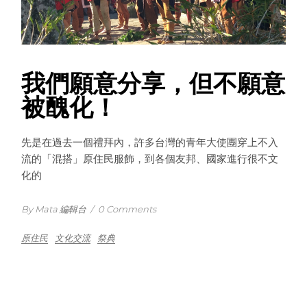
我們願意分享，但不願意
被醜化！
先是在過去一個禮拜內，許多台灣的青年大使團穿上不入
流的「混搭」原住民服飾，到各個友邦、國家進行很不文
化的
By Mata 編輯台
/
0 Comments
原住民
文化交流
祭典