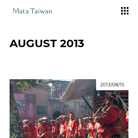
Skip
to
the
content
AUGUST 2013
2013/08/15