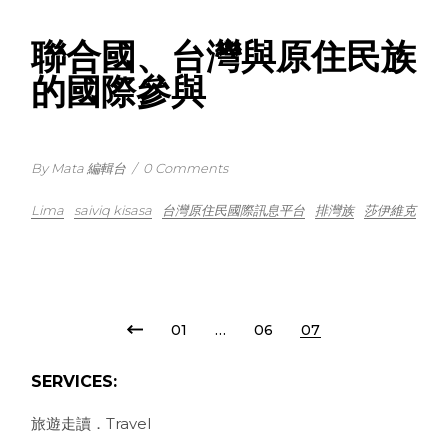
聯合國、台灣與原住民族
的國際參與
By Mata 編輯台
/
0 Comments
Lima
saiviq kisasa
台灣原住民國際訊息平台
排灣族
莎伊維克
POSTS
01
…
06
07
PAGINATION
SERVICES:
旅遊走讀．Travel