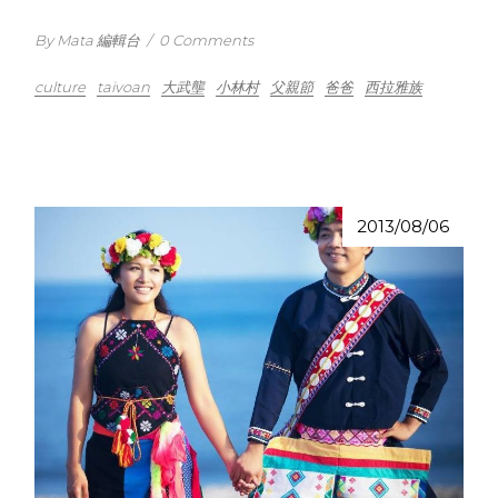
By Mata 編輯台
/
0 Comments
culture
taivoan
大武壟
小林村
父親節
爸爸
西拉雅族
2013/08/06