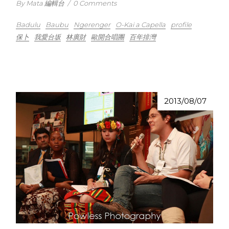
By Mata 編輯台
/
0 Comments
Badulu
Baubu
Ngerenger
O-Kai a Capella
profile
保卜
我愛台坂
林廣財
歐開合唱團
百年排灣
2013/08/07