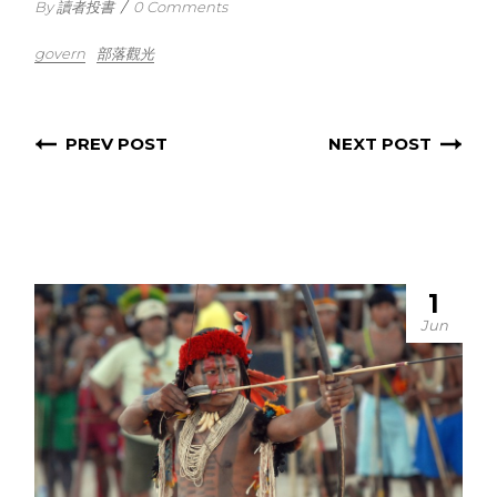
By 讀者投書
/
0 Comments
govern
部落觀光
PREV POST
NEXT POST
1
Jun