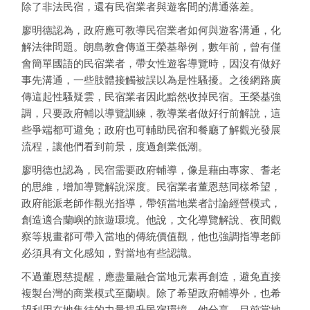
除了非法民宿，還有民宿業者與遊客間的溝通落差。
廖明德認為，政府應可教導民宿業者如何與遊客溝通，化
解法律問題。朗島教會傳道王榮基舉例，數年前，曾有僅
會簡單國語的民宿業者，帶女性遊客導覽時，因沒有做好
事先溝通，一些肢體接觸被誤以為是性騷擾。之後網路廣
傳這起性騷疑雲，民宿業者因此黯然收掉民宿。王榮基強
調，只要政府輔以導覽訓練，教導業者做好行前解說，這
些爭端都可避免；政府也可輔助民宿和餐廳了解觀光發展
流程，讓他們看到前景，度過創業低潮。
廖明德也認為，民宿需要政府輔導，像是藉由專家、耆老
的思維，增加導覽解說深度。民宿業者董恩慈同樣希望，
政府能派老師作觀光指導，帶領當地業者討論經營模式，
創造適合蘭嶼的旅遊環境。他說，文化導覽解說、夜間觀
察等規畫都可帶入當地的傳統價值觀，他也強調指導老師
必須具有文化感知，對當地有些認識。
不過董恩慈提醒，應盡量融合當地元素再創造，避免直接
複製台灣的商業模式至蘭嶼。除了希望政府輔導外，也希
望利用在地集結的力量提升民宿環境，他分享，目前當地