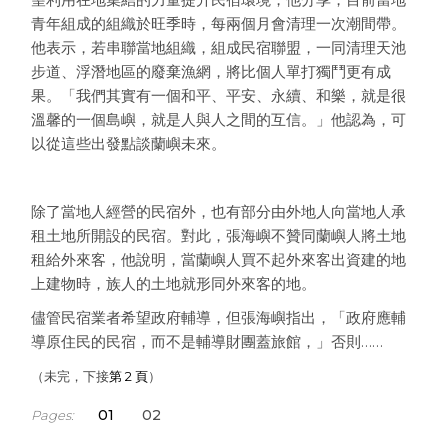
青年組成的組織於旺季時，每兩個月會清理一次潮間帶。
他表示，若串聯當地組織，組成民宿聯盟，一同清理天池
步道、浮潛地區的廢棄漁網，將比個人單打獨鬥更有成
果。「我們其實有一個和平、平安、永續、和樂，就是很
溫馨的一個島嶼，就是人與人之間的互信。」他認為，可
以從這些出發點談蘭嶼未來。
除了當地人經營的民宿外，也有部分由外地人向當地人承
租土地所開設的民宿。對此，張海嶼不贊同蘭嶼人將土地
租給外來客，他說明，當蘭嶼人買不起外來客出資建的地
上建物時，族人的土地就形同外來客的地。
儘管民宿業者希望政府輔導，但張海嶼指出，「政府應輔
導原住民的民宿，而不是輔導財團蓋旅館，」否則……
（未完，下接
第 2 頁
）
1
2
Pages: