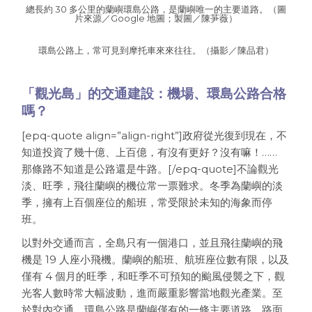
總長約 30 多公里的蘭嶼環島公路，是蘭嶼唯一的主要道路。（圖
片來源／Google 地圖；製圖／陳芛薇）
環島公路上，常可見到摩托車來來往往。（攝影／陳品君）
「觀光島」的交通建設：機場、環島公路合格
嗎？
[epq-quote align=”align-right”]政府從光復到現在，不
知道投資了幾十億、上百億，有沒有更好？沒有嘛！……
那條路不知道是公路還是牛路。[/epq-quote]不論觀光
淡、旺季，飛往蘭嶼的機位常一票難求。冬季為蘭嶼的淡
季，擁有上百個座位的船班，常受限於未知的海象而停
班。
以對外交通而言，全島只有一個港口，並且飛往蘭嶼的飛
機是 19 人座小飛機。蘭嶼的船班、航班座位數有限，以及
僅有 4 個月的旺季，和旺季不可預知的颱風侵襲之下，觀
光客人數時常大幅波動，進而嚴重影響當地觀光產業。至
於對內交通，環島公路是蘭嶼僅有的一條主要道路，路面