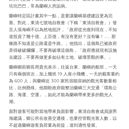
坑坑巴巴，常為蘭嶼人所詬病。
蘭嶼特定區計畫其中一點，是要讓蘭嶼基礎建設更為完
善。對此，東清七號地自救會（下稱「東清自救會」）發
言人張海嶼不以為然地批評，「政府從光復到現在，不知
道投資了幾十億、上百億，有沒有更好？沒有嘛！…… 那
條路不知道是公路還是牛路。」他指出，這個島已被政府
弄得破破爛爛，不要再破壞這個島，「政府應就現有設施
去建設，不要再做更多如佔有土地、破壞景觀的事。」
蘭嶼鄉前鄉長周貴光表示，往返台東、蘭嶼的船班，一天
只有兩個班次，加上幾班 19 人座小飛機，一天的載客量約
為 600 人，與蘭嶼近 300 家民宿能容納的觀光客數量相
比，比例懸殊。他期盼政府能整治蘭嶼三大交通「環島公
路、海運、空運」，如此才能為蘭嶼帶來更多的觀光人
潮。
面對遊客可能對當地帶來負面影響，東清自救會成員謝男
海建議，鄉公所在改善交通後，也要控管觀光客人數，以
不超過蘭嶼遊客負荷量為前提，達到適性發展。