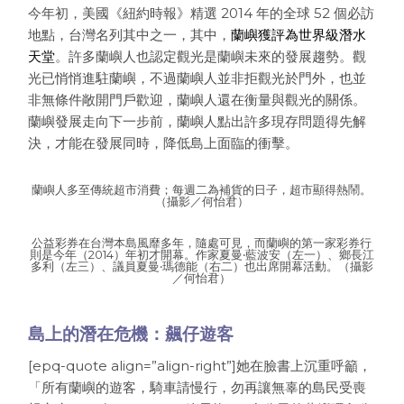
今年初，美國《紐約時報》精選 2014 年的全球 52 個必訪
地點，台灣名列其中之一，其中，
蘭嶼獲評為世界級潛水
天堂
。許多蘭嶼人也認定觀光是蘭嶼未來的發展趨勢。觀
光已悄悄進駐蘭嶼，不過蘭嶼人並非拒觀光於門外，也並
非無條件敞開門戶歡迎，蘭嶼人還在衡量與觀光的關係。
蘭嶼發展走向下一步前，蘭嶼人點出許多現存問題得先解
決，才能在發展同時，降低島上面臨的衝擊。
蘭嶼人多至傳統超市消費；每週二為補貨的日子，超市顯得熱鬧。
（攝影／何怡君）
公益彩券在台灣本島風靡多年，隨處可見，而蘭嶼的第一家彩券行
則是今年（2014）年初才開幕。作家夏曼‧藍波安（左一）、鄉長江
多利（左三）、議員夏曼‧瑪德能（右二）也出席開幕活動。（攝影
／何怡君）
島上的潛在危機：飆仔遊客
[epq-quote align=”align-right”]她在臉書上沉重呼籲，
「所有蘭嶼的遊客，騎車請慢行，勿再讓無辜的島民受喪