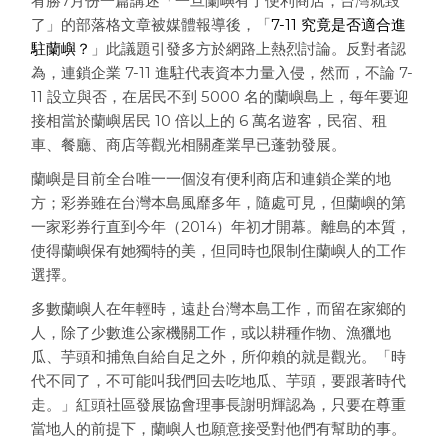
宥勝7月份一篇講述「一旦蘭嶼有了便利商店，台灣就毀
了」的部落格文章被媒體報導後，「
7-11 究竟是否適合進
駐蘭嶼？
」此議題引發多方於網路上熱烈討論。反對者認
為，連鎖企業 7-11 進駐代表資本力量入侵，然而，不論 7-
11 設立與否，在居民不到 5000 名的蘭嶼島上，每年要迎
接相當於蘭嶼居民 10 倍以上的 6 萬名遊客，民宿、租
車、餐廳、商店等觀光相關產業早已蓬勃發展。
蘭嶼是目前全台唯一一個沒有便利商店和連鎖企業的地
方；彩券雖在台灣本島風靡多年，隨處可見，但蘭嶼的第
一家彩券行直到今年（2014）年初才開幕。離島的本質，
使得蘭嶼保有她獨特的美，但同時也限制住蘭嶼人的工作
選擇。
多數蘭嶼人在年輕時，遠赴台灣本島工作，而留在家鄉的
人，除了少數進公家機關工作，或以耕種作物、漁獵地
瓜、芋頭和捕魚自給自足之外，所仰賴的就是觀光。「時
代不同了，不可能叫我們回去吃地瓜、芋頭，要跟著時代
走。」紅頭社區發展協會理事長謝明輝認為，只要在尊重
當地人的前提下，蘭嶼人也願意接受對他們有幫助的事。