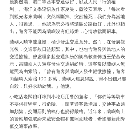
應將機場、港口等基本交通做好，顧及人民「行的權
利」。海洋文學達悟族作家夏曼．藍波安表示，「每次看
到觀光客來蘭嶼，突然腳斷掉、突然撞死，我們身為當地
人，很難過。」他認為勢必得將環島公路做好，此外也指
出，遊客不能因為蘭嶼沒有紅綠燈，心情放鬆而飆車。
蘭嶼人騎車速度慢，極少發生交通意外。然而，在發展觀
光後，交通事故日益頻繁，其中，也包含遊客與當地人的
交通擦撞。曾處理多起交通糾紛的朗島教會傳道王榮基表
示，當蘭嶼人與遊客發生交通糾紛時，遊客常以蘭嶼人無
駕照為由索賠，「曾有遊客與蘭嶼人發生輕微擦撞，遊客
向蘭嶼人索賠 100 多萬，蘭嶼人焦急得說，籌不出錢只能
自殺，只好求助於我。」他說。
小吃店老闆娘叮嚀到小吃店用餐的遊客，「你們等等騎車
不要併排騎車，很危險。」隨著遊客數增加，交通事故越
加頻繁，交通罰則的執行也變得嚴格。近年來，蘭嶼島上
的警察加強取締未戴安全帽和無照駕駛者，希望能藉此降
低交通事故率。