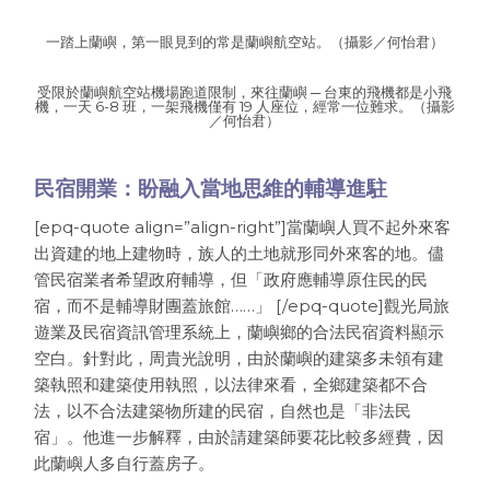
一踏上蘭嶼，第一眼見到的常是蘭嶼航空站。（攝影／何怡君）
受限於蘭嶼航空站機場跑道限制，來往蘭嶼 ─ 台東的飛機都是小飛
機，一天 6-8 班，一架飛機僅有 19 人座位，經常一位難求。（攝影
／何怡君）
民宿開業：盼融入當地思維的輔導進駐
[epq-quote align=”align-right”]當蘭嶼人買不起外來客
出資建的地上建物時，族人的土地就形同外來客的地。儘
管民宿業者希望政府輔導，但「政府應輔導原住民的民
宿，而不是輔導財團蓋旅館……」 [/epq-quote]觀光局旅
遊業及民宿資訊管理系統上，蘭嶼鄉的合法民宿資料顯示
空白。針對此，周貴光說明，由於蘭嶼的建築多未領有建
築執照和建築使用執照，以法律來看，全鄉建築都不合
法，以不合法建築物所建的民宿，自然也是「非法民
宿」。他進一步解釋，由於請建築師要花比較多經費，因
此蘭嶼人多自行蓋房子。