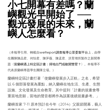
小七開幕有差嗎？蘭
嶼觀光早開始了 ──
觀光發展的未來，蘭
嶼人怎麼看？
（本報導引用、轉載自
weReport調查報導公眾委製平台
上，由學
生團隊陳品君、何怡君、陳芛薇、陳孟君、洪育增所製作之新聞專
題
〈當蘭嶼遇上特定區計畫：掃地出門或敞開雙臂？〉
。本報導不
代表原蘭嶼專題學生團隊立場。）
蘭嶼特定區計畫打著「使蘭嶼發展步入正軌」之名，希望
以 6 個部落發展為重點，納入蘭嶼在地生活、生產、生態
設施、文化發展及生命教育。其中提到「計畫的規畫會尊
重當地意願，當地的聲音都將作為該案後續規畫參考。」
蘭嶼首家 7-11 原本預計在今年（2014）父親節開幕，藝人