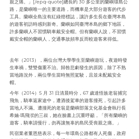
親之痛。」[/epq-quote]總長約 30 多公里的蘭嶼環島公
路，是蘭嶼唯一的主要道路，而機車是大部分遊客的代步
工具。蘭嶼全島沒有紅綠燈標誌，讓許多生長在臺灣本島
的遊客初訪時感到新奇。蘭嶼如同臺灣本島的鄉下地區，
許多蘭嶼人不習慣騎車戴安全帽。但有蘭嶼人說，不習慣
戴安全帽的蘭嶼人，交通事故頻率反而較遊客來得低。
去年（2013），兩位台灣大學學生至蘭嶼遊玩，夜遊時發
生車禍，雙雙傷重不治。歸咎悲劇發生的原因，除了不熟
當地路況外，兩位學生當時無照駕駛，且並未配戴安全
帽。
今年（2014）5 月 31 日清晨時分，67 歲達悟族老翁捕完
飛魚，騎車返家途中，遭酒後駕車的遊客撞死，引起許多
當地人不滿。遭撞死的老翁是蘭嶼部落文化基金會執行長
希婻‧瑪飛洑的三叔，她在臉書上沉重呼籲，「所有蘭嶼的
遊客，騎車請慢行，勿再讓無辜的島民受喪親之痛。」
民宿業者董恩慈表示，每一年環島公路都有人死傷，政府