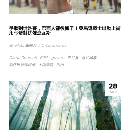
爭取到世足賽，巴西人卻後悔了！亞馬遜戰士出動上街
用弓箭對抗催淚瓦斯
By Mata 編輯台
/
0 Comments
Dilma Rousseff
FIFA
govern
世足賽
原住民族
原住民族保留地
土地議題
巴西
28
Mar