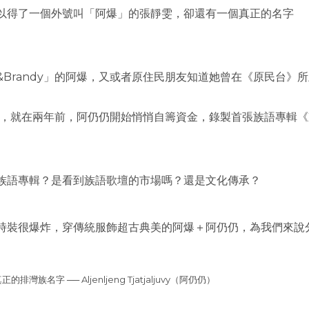
以得了一個外號叫「阿爆」的張靜雯，卻還有一個真正的名字
Brandy」的阿爆，又或者原住民朋友知道她曾在《原民台》
醞釀，就在兩年前，阿仍仍開始悄悄自籌資金，錄製首張族語專輯
族語專輯？是看到族語歌壇的市場嗎？還是文化傳承？
時裝很爆炸，穿傳統服飾超古典美的阿爆＋阿仍仍，為我們來說
族名字 ── Aljenljeng Tjatjaljuvy（阿仍仍）