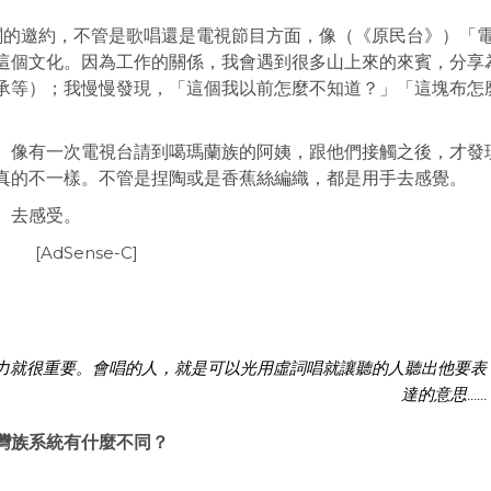
相關的邀約，不管是歌唱還是電視節目方面，像（《原民台》）「
這個文化。因為工作的關係，我會遇到很多山上來的來賓，分享
承等）；我慢慢發現，「這個我以前怎麼不知道？」「這塊布怎
。像有一次電視台請到噶瑪蘭族的阿姨，跟他們接觸之後，才發
真的不一樣。不管是捏陶或是香蕉絲編織，都是用手去感覺。
、去感受。
[AdSense-C]
力就很重要。會唱的人，就是可以光用虛詞唱就讓聽的人聽出他要表
達的意思……
灣族系統有什麼不同？