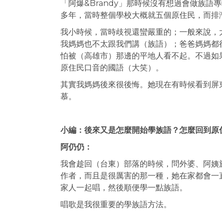
「阿爆&Brandy」那時候沒有想過會做族
多年，當時整個學校大概就五個原住民，而排
我小時候，當時歧視還蠻嚴重的；一般來說，
我媽媽也不太跟我們講（族語）；爸爸媽媽都
怕被（高雄市）那邊的平地人看不起。不過如果
原住民口音的國語（大笑）。
其實我媽媽後來很後悔。她現在有時候看到屏
慕。
小編：後來又是怎麼開始學族語？怎麼回到原
阿仍仍：
我會趁回（台東）部落的時候，問外婆、阿姨
作者，而且是很厲害的那一種，她在家都會一
家人一起唱，然後順便學一點族語。
唱歌是我很重要的學族語方法。