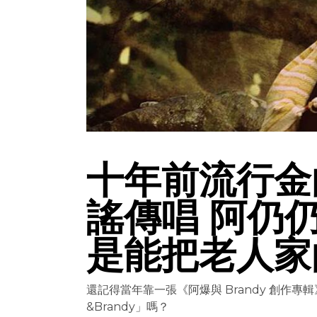
十年前流行金
謠傳唱 阿仍
是能把老人家
還記得當年靠一張《阿爆與 Brandy 創作專
&Brandy」嗎？