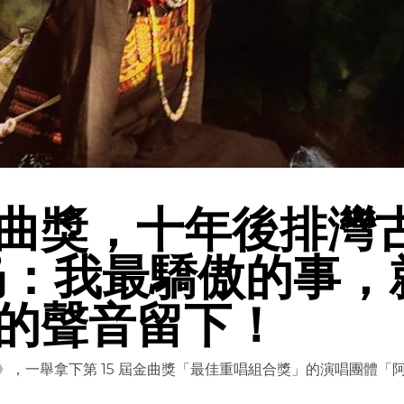
曲獎，十年後排灣
仍：我最驕傲的事，
的聲音留下！
輯》，一舉拿下第 15 屆金曲獎「最佳重唱組合獎」的演唱團體「