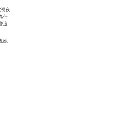
電視夜
為什
麼這
現她