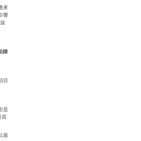
邊來
影響
凱旋
結婚
頭目
歌是
看當
以最