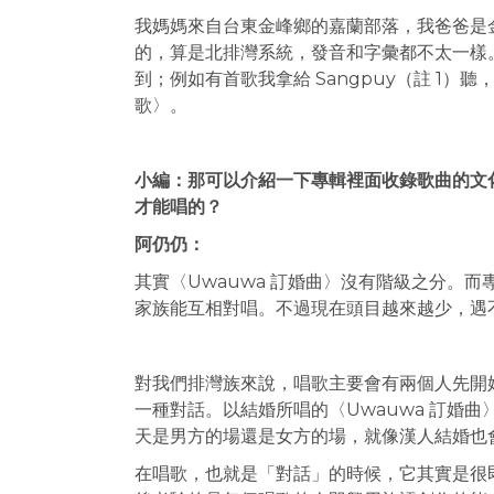
我媽媽來自台東金峰鄉的嘉蘭部落，我爸爸是
的，算是北排灣系統，發音和字彙都不太一樣
到；例如有首歌我拿給 Sangpuy（註 1
歌〉。
小編：那可以介紹一下專輯裡面收錄歌曲的文化
才能唱的？
阿仍仍：
其實〈Uwauwa 訂婚曲〉沒有階級之分。而專
家族能互相對唱。不過現在頭目越來越少，遇
對我們排灣族來說，唱歌主要會有兩個人先開
一種對話。以結婚所唱的〈Uwauwa 訂婚
天是男方的場還是女方的場，就像漢人結婚也
在唱歌，也就是「對話」的時候，它其實是很