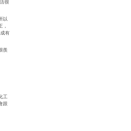
生活很
所以
正，
）成有
很羨
化工
會跟