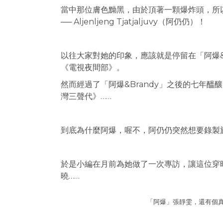
當中那位膚色黝黑，由於頂著一顆爆炸頭，所
── Aljenljeng Tjatjaljuvy（阿仍仍）！
以往大家對她的印象，應該就是停留在「阿爆&
《電視夜間部》。
然而經過了「阿爆&Brandy」之後的七年
灣三聲代》……
到底為什麼阿爆，喔不，阿仍仍突然想要錄製
於是小編在月前為她做了一次專訪，讓這位穿
曉……
「阿爆」張靜雯，還有個真正的排灣