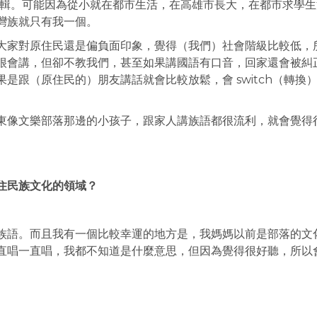
語專輯。可能因為從小就在都市生活，在高雄市長大，在都市求學
灣族就只有我一個。
大家對原住民還是偏負面印象，覺得（我們）社會階級比較低，
很會講，但卻不教我們，甚至如果講國語有口音，回家還會被糾
是跟（原住民的）朋友講話就會比較放鬆，會 switch（轉換
東像文樂部落那邊的小孩子，跟家人講族語都很流利，就會覺得
住民族文化的領域？
族語。而且我有一個比較幸運的地方是，我媽媽以前是部落的文
直唱一直唱，我都不知道是什麼意思，但因為覺得很好聽，所以