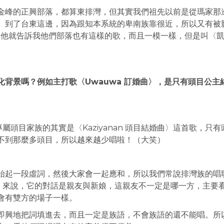
金峰的正興部落，都算東排灣，但其實我們祖先以前是從瑪家那
。到了台東這邊，因為跟知本系統的卑南族靠很近，所以又有被
）聽，他就告訴我他們部落也有這樣的歌，而且一模一樣，但是叫〈
背景嗎？例如主打歌〈Uwauwa 訂婚曲〉，是只有頭目公主
屬頭目家族的其實是〈Kaziyanan 頭目結婚曲〉這首歌，只有
不到那麼多頭目，所以越來越少唱啦！（大笑）
始起一段虛詞，然後大家會一起應和，所以我們常說排灣族的唱
曲〉來說，它的對話是親友與新娘，這親友不一定是哪一方，主要
會有雙方的場子一樣。
即興地把詞填進去，而且一定是族語，不會族語的還不能唱。所