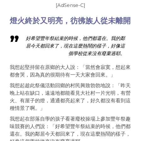
[AdSense-C]
燈火終於又明亮，彷彿族人從未離開
好希望豐年祭結束的時候，他們都還在。我
的鄰
居今天都回來了，現在這麼熱鬧的樣子，好像這
個學校
從來沒有廢棄過耶。
我想起堅持留在原鄉的大人說：「當然會寂寞，想起來
都會
哭，因為真的很期待有一天大家會回來。」
我想起趁此祭儀活動回鄉的村民興致勃勃地說：「昨天
晚上
站在缺口，遠遠地都能看見大社村一片光明，有營
火、有屋
子的燈，通通都亮起來了，好久都沒有看到這
種情景了啊。
」
我想起在部落自學的孩子看著廢校操場上參加豐年祭趣
味競
賽的人們說：「好希望豐年祭結束的時候，他們都
還在。我
的鄰居今天都回來了，現在這麼熱鬧的樣子，