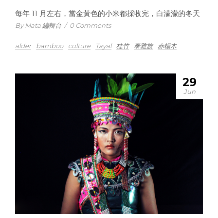
每年 11 月左右，當金黃色的小米都採收完，白濛濛的冬天
By Mata 編輯台
/
0 Comments
alder
bamboo
culture
Tayal
桂竹
泰雅族
赤楊木
29
Jun