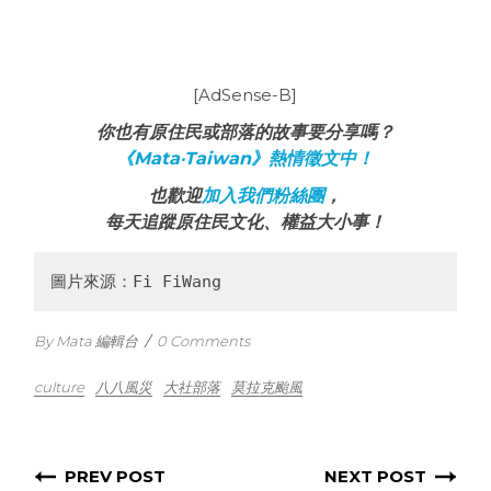
[AdSense-B]
你也有原住民或部落的故事要分享嗎？
《Mata‧Taiwan》熱情徵文中！
也歡迎
加入我們粉絲團
，
每天追蹤原住民文化、權益大小事！
圖片來源：Fi FiWang
By Mata 編輯台
/
0 Comments
culture
八八風災
大社部落
莫拉克颱風
PREV POST
NEXT POST