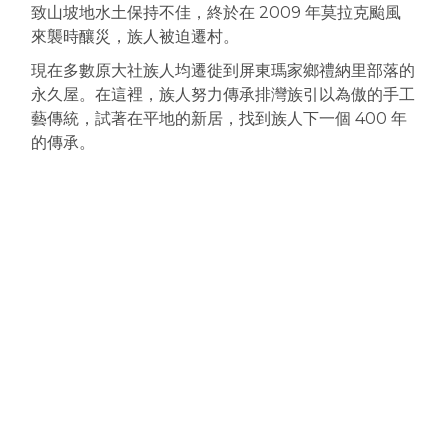
致山坡地水土保持不佳，終於在 2009 年莫拉克颱風
來襲時釀災，族人被迫遷村。
現在多數原大社族人均遷徙到屏東瑪家鄉禮納里部落的
永久屋。在這裡，族人努力傳承排灣族引以為傲的手工
藝傳統，試著在平地的新居，找到族人下一個 400 年
的傳承。