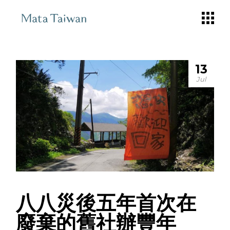
Skip
to
the
content
13
Jul
八八災後五年首次在
廢棄的舊社辦豐年