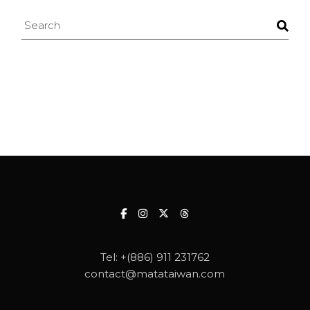
Search
Tel:
+(886) 911 231762
contact@matataiwan.com