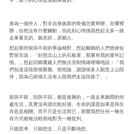
字，當
下的心情是激動興奮的：
身為一個外人，對非自身族群的祭儀怎麼舉辦、在哪裡
辦，
自然沒有什麼觸動，但此刻心情係因想起太多一路
走來看見
的、聽見的，原鄉人。
想起那些留與不留的爭論相對，想起
離鄉的人們曾經短
暫留言說：「好想念山上的石板屋，那裏
有我的童年記
憶。」想起回鄉重建人們無法克制情緒哽咽地
說：「我
們知道這段路很艱難、很危險，謝謝很多人願意上
山陪
伴，因為已經很久沒有人陪我們走這段路了。」
留與不留，回與不回，都是複雜的，一路走來聽聞的何
處生
活，其實沒有誰比較好過。生命的課題如果是與生
存息息相
關、而不只是生活而已，那麼我想任何一種生
存方式都無法
輕易地對另一種批判。
只能思考、只能想念，只是不斷地想。