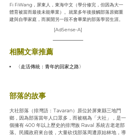
Fi FiWang，屏東人，東海中文（學分修完，但因為大一
體育被當而最後未能畢業）。就業多年後接觸部落原鄉重
建與自學家庭，而展開另一段不會畢業的部落學習生涯。
[AdSense-A]
相關文章推薦
〈走活傳統：青年的回家之路〉
部落的故事
大社部落（排灣語：Tavaran）原位於屏東縣三地門
鄉，因為部落當年人口眾多，而被稱為「大社」，是一
個擁有 400 年以上歷史的排灣族 Raval 系統古老老部
落。民國政府來台後，大量砍伐部落周遭原始林地，導