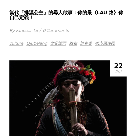
當代「排漢公主」的尋人啟事：你的最《LAU 烙》你
自己定義！
By vanessa_lai
/
0 Comments
culture
Djubelang
文化認同
織布
許春美
都市原住民
22
Jul