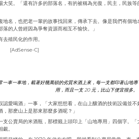
場大笑。「還有許多的部落名，有的被稱為光復，民主，民族等
復地名，也把老一輩的故事找回來，傳承下去。像是我們有個地
部落的人曾經因為爭奪資源而相互不愉快。」
有去殖民化的作用。
[AdSense-C]
局常常一車一車地，載著好幾萬頓的劣質米酒上來，每一支都印著山地專
用，而且一支 20 元，比山下便宜很多。
誤認愛喝酒」一事，「大家想想看，在山上釀酒的技術設備並不
酒，那麽山上是那來那麼多酒呢？」
一支公賣局的米酒瓶，那標籤上頭印上「山地專用」四個字。「
相覷。