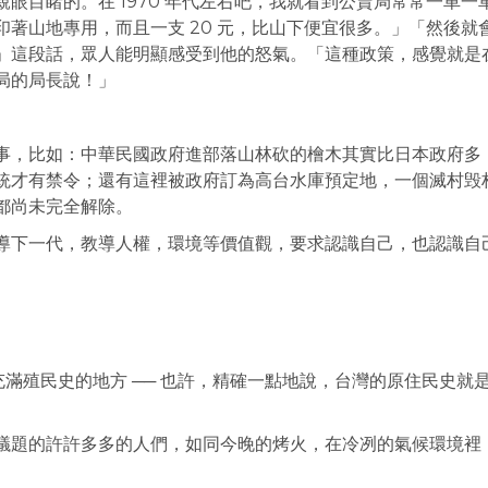
眼目睹的。在 1970 年代左右吧，我就看到公賣局常常一車一
著山地專用，而且一支 20 元，比山下便宜很多。」「然後就
」這段話，眾人能明顯感受到他的怒氣。「這種政策，感覺就是
局的局長說！」
事，比如：中華民國政府進部落山林砍的檜木其實比日本政府多
統才有禁令；還有這裡被政府訂為高台水庫預定地，一個滅村毁
都尚未完全解除。
導下一代，教導人權，環境等價值觀，要求認識自己，也認識自
個充滿殖民史的地方 ── 也許，精確一點地說，台灣的原住民史就
議題的許許多多的人們，如同今晚的烤火，在冷冽的氣候環境裡