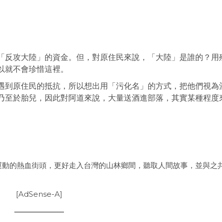
「反攻大陸」的資金。
但，對原住民來說，「大陸」是誰的？
用
以就不會珍惜這裡。
遇到原住民的抵抗，所以想出用「污化名」的方式，把他們視為
乃至於胎兒，因此對阿道來說，大量送酒進部落，其實某種程度
運動的熱血街頭，更好走入台灣的山林鄉間，聽取人間故事，並與之
[AdSense-A]