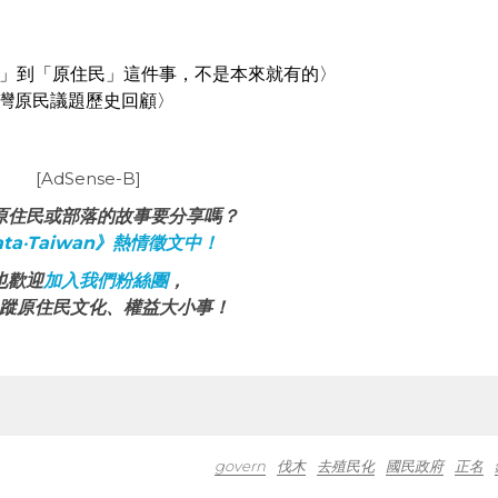
」到「原住民」這件事，不是本來就有的〉
台灣原民議題歷史回顧〉
[AdSense-B]
原住民或部落的故事要分享嗎？
ta‧Taiwan》熱情徵文中！
也歡迎
加入我們粉絲團
，
蹤原住民文化、權益大小事！
govern
伐木
去殖民化
國民政府
正名