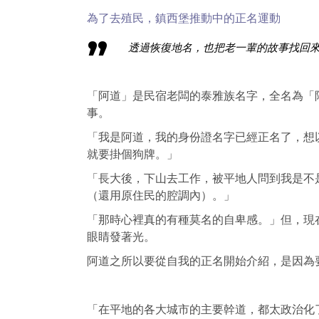
為了去殖民，鎮西堡推動中的正名運動
透過恢復地名，也把老一輩的故事找回來
「阿道」是民宿老闆的泰雅族名字，全名為「阿道
事。
「我是阿道，我的身份證名字已經正名了，想
就要掛個狗牌。」
「長大後，下山去工作，被平地人問到我是不
（還用原住民的腔調內）。」
「那時心裡真的有種莫名的自卑感。」但，現
眼睛發著光。
阿道之所以要從自我的正名開始介紹，是因為要舖陳
「在平地的各大城市的主要幹道，都太政治化