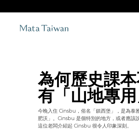
Skip
to
the
content
為何歷史課本
有「山地專用
今晚入住 Cinsbu，俗名「鎮西堡」，是為
肥沃」。Cinsbu 是個特別的地方，或者應
這位老闆介紹起 Cinsbu 很令人印象深刻。