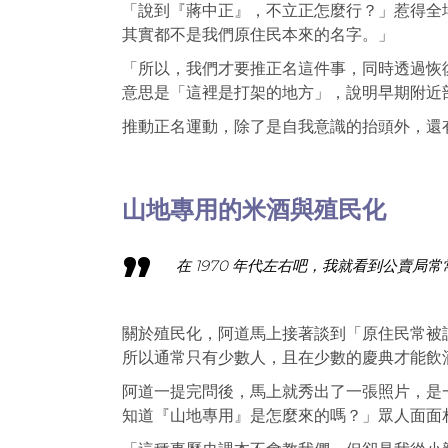
「說到『蔣中正』，不立正怎麼行？」惹得全
其實都不是我們原住民本來的名字。」
「所以，我們才要推正名這件事，同時透過恢
意思是「這裡是打架的地方」，說明早期附近
推動正名運動，除了是自我意識的抬頭外，還
山地專用的米酒與殖民化
在 1970 年代左右吧，我就看到公賣
關於殖民化，阿道馬上接著談到「原住民常被
所以通常只有少數人，且在少數的慶典才能飲
阿道一提完問後，馬上就秀出了一張照片，是
知道『山地專用』是怎麼來的嗎？」眾人面面