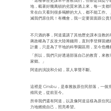
「這種事歷史課本不會教我們，但卻是我從小親
地，載著好幾萬頓的劣質米酒上來，每一支都印
常在白天看到很多喝醉的大人，都不能工作。
滅我們原住民！有機會，我一定要當面跟公賣
不只酒的事，阿道還講了其他歷史課本沒教的
蔣政權為了反攻大陸籌錢用，直到李登輝當總
計畫，只是為了平地的科學園區用，至今危機
「所以，我們只好透過部落自己的教育，來教
家鄉。」
阿道的演說和介紹，眾人掌聲不斷。
這裡是 Cinsbu，是泰雅族原住民部落，一
殖民史，從前至今。
所幸我們還有阿道，以及像阿道這樣為原住民
力地燃燒自己，照亮希望。