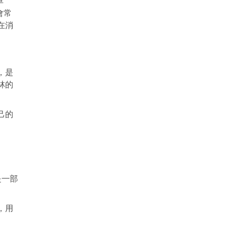
車
會常
在消
，是
林的
己的
是一部
，用