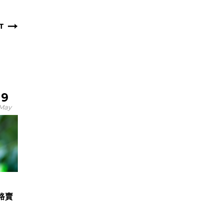
T
9
May
路賣