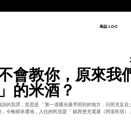
島誌 LOG
不會教你，原來我
」的米酒？
泰雅語的音譯，意思是 「第一道曙光最早照到的地方，日照充足且
該說，今晚很幸運地，入住的民宿是「 鎮西堡充電屋（阿道民宿）