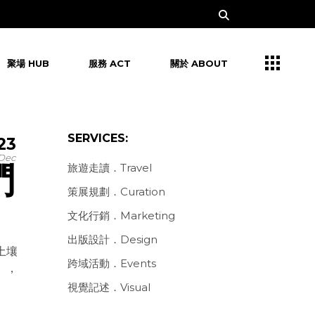
聚場 HUB
服務 ACT
關於 ABOUT
SERVICES:
23
Dec
們
旅遊走讀．Travel
策展規劃．Curation
文化行銷．Marketing
出版設計．Design
土壤
跨域活動．Events
」，
視覺記述．Visual