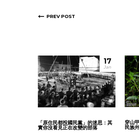
PREV POST
17
Jan
穿山
「原住民都投國民黨」的迷思：其
民族
實你沒看見正在改變的部落