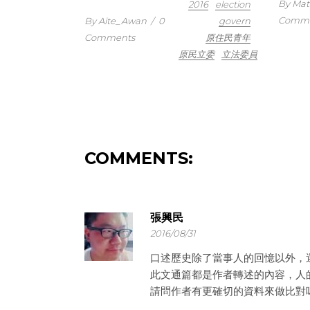
By Ma
2016
election
Comme
By Aite_Awan
/
0
govern
Comments
原住民青年
原民立委
立法委員
COMMENTS:
張興民
2016/08/31
口述歷史除了當事人的回憶以外，
此文通篇都是作者轉述的內容，人
請問作者有更確切的資料來做比對