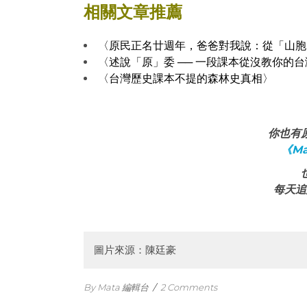
相關文章推薦
〈原民正名廿週年，爸爸對我說：從「山胞
〈述說「原」委 ── 一段課本從沒教你的
〈台灣歷史課本不提的森林史真相〉
你也有
《Ma
每天追
圖片來源：陳廷豪
By Mata 編輯台
/
2 Comments