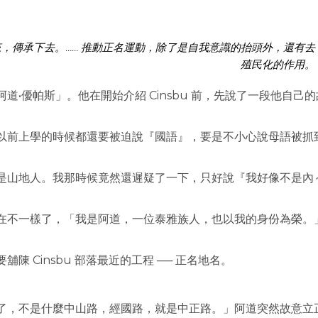
，傳承下去。…… 推動正名運動，除了是自我意識的抬頭外，還有去
殖民化的作用。
•優帕斯」。他在開始介紹 Cinsbu 前，先說了一段他自己的
以前上學的時候都還要被迫說『國語』，要是不小心說母語被抓
是山地人。我那時候竟然還遲疑了一下，只好說『我好像不是內
在不一樣了，「我是阿道，一位泰雅族人，也以我的身份為榮。
 Cinsbu 部落最近的工程 ── 正名地名。
了，不是什麼中山路，經國路，就是中正路。」阿道突然故意立