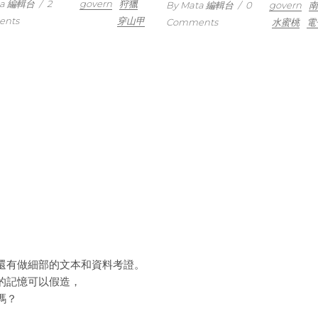
ta 編輯台
/
2
govern
狩獵
By Mata 編輯台
/
0
govern
南
nts
穿山甲
Comments
水蜜桃
電
還有做細部的文本和資料考證。
的記憶可以假造，
嗎？