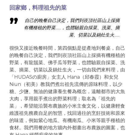
回家鄉，料理祖先的菜
自己的晚餐自己決定，我們到崁頂社區山上採摘
有機種植的野菜……，也體驗親自採菜、洗菜、摘
菜、切菜以及鍋灶生火……
很快又接近晚餐時間，第四個點是從產地到餐桌，自己
的晚餐自己決定，我們到崁頂社區山上採摘有機種植的
野菜，有龍鬚菜、佛手瓜等野菜，也體驗親自採菜、洗
菜、摘菜、切菜以及鍋灶生火，一切由我們來料理，由
「HUDASの廚房」女主人 Hana（邱春霞）和女兒
Niun（初美）教我們煮出祖先流傳的原味料理，以少
糖、少鹽、無油的健康養生餐為概念，遠離都市的大魚
大肉，享用親手煮出的野菜料理；取名為「祖先的
菜」，希望能沿襲布農族的小米主食文化，以健康輕食
維護祖先務農自足的智慧，找回過往的烹飪技術和原來
的味道，例如紫心地瓜、有機南瓜、小米等親手種植的
食材。我們用餐的地方牆內外都畫出布農族的圖案，也
有 Hana 經營廚房的故事。