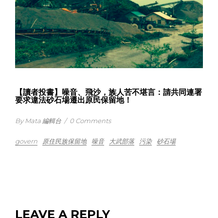
【讀者投書】噪音、飛沙，族人苦不堪言：請共同連署
要求違法砂石場遷出原民保留地！
By Mata 編輯台
/
0 Comments
govern
原住民族保留地
噪音
大武部落
污染
砂石場
LEAVE A REPLY