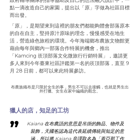
政府輔導團隊的指導協助及自己的想法融入設計中，一
點一滴改造自己的家園，提出以「原」字做為社區目標
而出發。
「原」，是期望來到這裡的朋友們都能夠體會部落原本
的自在自主，堅持原汁原味的理念，慢慢感受在地生
活，營造綠色旅程的環境。今年海端鄉布農族文物館更
藉由每年與鄉內一部落合作特展的機會，推出
「Kamcing 崁頂部落文化微旅行行銷特展」，邀請更
多人來到今年臺東社區評鑑第一名的崁頂部落，直至 9
月 28 日前，都可以來此特展參訪。
布農族織布是只限於女生的事，男生不可以去接觸，也就是男生出
外打獵、女生在家中編織的觀念。
獵人的店，知足的工坊
Kaiana
在布農語的意思是吊掛的飾品、物件及
裝飾，天國爸認為這代表延續傳統與知足的意
涵，所以將 Kaiana 音譯取名為「蓋亞那工作