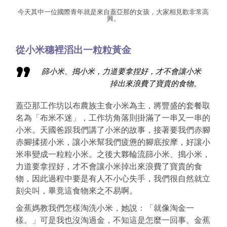
今天其中一位國際青年就是來自蓋亞那的女孩，大家相見歡非常高
興。
從小米穗裡滔出一粒粒黃金
篩小米、搗小米，力道要拿捏好，才不會讓小米
掉出來浪費了寶貴的食物。
蓋亞那工作坊以布農族主食小米為主，將豐盛的套餐取
名為「布米不迷」，工作坊角落則掛滿了一串又一串的
小米。天國爸跟我們講了小米的故事，接著要我們赤腳
赤腳揉搓小米，讓小米幫我們疲憊的腳底按摩，好讓小
米串變成一粒粒小米。之後大夥輪流篩小米、搗小米，
力道要拿捏好，才不會讓小米掉出來浪費了寶貴的食
物，因此過程中要是有人不小心失手，我們很自然就立
刻尖叫，畢竟這食物來之不易啊。
金蕉媽教我們怎樣淘洗小米，她說：「就像淘金一
樣。」可是我也沒淘過金，不知這是怎麼一回事。金蕉