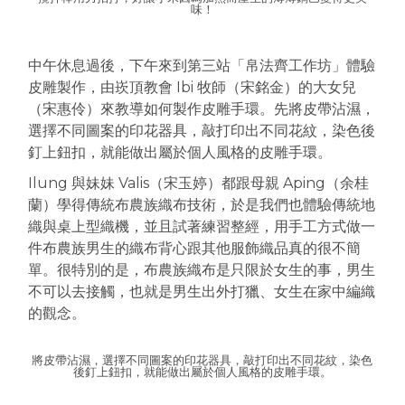
味！
中午休息過後，下午來到第三站「帛法齊工作坊」體驗
皮雕製作，由崁頂教會 Ibi 牧師（宋銘金）的大女兒
（宋惠伶）來教導如何製作皮雕手環。先將皮帶沾濕，
選擇不同圖案的印花器具，敲打印出不同花紋，染色後
釘上鈕扣，就能做出屬於個人風格的皮雕手環。
Ilung 與妹妹 Valis（宋玉婷）都跟母親 Aping（余桂
蘭）學得傳統布農族織布技術，於是我們也體驗傳統地
織與桌上型織機，並且試著練習整經，用手工方式做一
件布農族男生的織布背心跟其他服飾織品真的很不簡
單。很特別的是，布農族織布是只限於女生的事，男生
不可以去接觸，也就是男生出外打獵、女生在家中編織
的觀念。
將皮帶沾濕，選擇不同圖案的印花器具，敲打印出不同花紋，染色
後釘上鈕扣，就能做出屬於個人風格的皮雕手環。