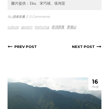
圖片提供：Ibu、宋巧靖、張洵宜
By 讀者投書
/
0 Comments
culture
govern
Kamcing
崁頂部落
里壠山
PREV POST
NEXT POST
16
Aug