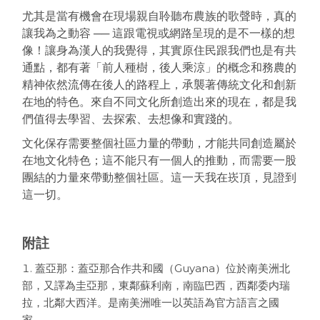
尤其是當有機會在現場親自聆聽布農族的歌聲時，真的
讓我為之動容 ── 這跟電視或網路呈現的是不一樣的想
像！讓身為漢人的我覺得，其實原住民跟我們也是有共
通點，都有著「前人種樹，後人乘涼」的概念和務農的
精神依然流傳在後人的路程上，承襲著傳統文化和創新
在地的特色。來自不同文化所創造出來的現在，都是我
們值得去學習、去探索、去想像和實踐的。
文化保存需要整個社區力量的帶動，才能共同創造屬於
在地文化特色；這不能只有一個人的推動，而需要一股
團結的力量來帶動整個社區。這一天我在崁頂，見證到
這一切。
附註
蓋亞那：蓋亞那合作共和國（Guyana）位於南美洲北
部，又譯為圭亞那，東鄰蘇利南，南臨巴西，西鄰委内瑞
拉，北鄰大西洋。是南美洲唯一以英語為官方語言之國
家。