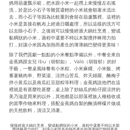
媽用葫蘆瓢示範，把水跟小米一起撈上來慢慢左右搖
洗，於是比小石子等雜質還輕的小米就會順著水流出
去，而小石子等因為比較重則會留在葫蘆瓢裡。這裡的
小米是直接在帆布上經過日曬處理，所以這樣的洗方可
以去除小石子。之後就可以慢慢經過大鍋灶烹煮，變成
黏稠狀的小米，過程中還要不時以木製攪拌棒用力拍
打，好讓小米因為加熱而產生的薄薄鍋巴變得更美味！
除了我們貢獻一點點的小米餐點準備以外，中餐全來自
金蕉媽跟女兒 Ibu（胡郁如）、Valis（胡筱郁）的好
手藝，一整桌風味餐有小米粽、小米麻糬、小米飯、烤
番薯豬肉串、野菜湯、涼拌山苦瓜、炸天婦羅、醃梅子
拌小黃瓜以及南瓜紅豆甜粽等料理；金蕉媽說他們在這
裡就是有甚麼吃甚麼，桌上除了炒絲瓜的蛤仔跟涼拌的
美乃滋是買來的以外，其他都是以部落裡族人種植收成
的當季作物來料理，搭配金蕉媽自製的醃漬檸檬片做成
的天然飲料，清涼又消暑。
慢慢經過大鍋灶烹煮，變成黏稠狀的小米，過程中還要不時以木製
攪拌棒用力拍打，好讓小米因為加熱而產生的薄薄鍋巴變得更美