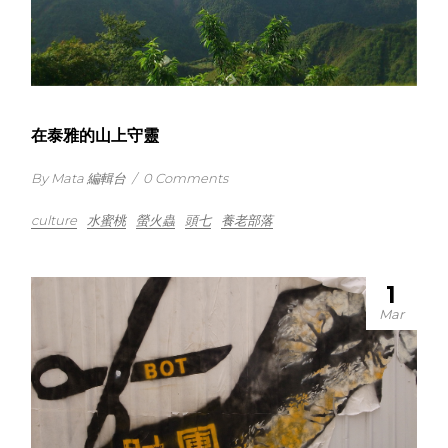
在泰雅的山上守靈
By Mata 編輯台
/
0 Comments
culture
水蜜桃
螢火蟲
頭七
養老部落
1
Mar