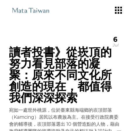
Skip
to
the
content
6
Jul
讀者投書》從崁頂的
努力看見部落的凝
聚：原來不同文化所
創造的現在，都值得
我們深深探索
宛如一處世外桃源，位於臺東縣海端鄉的崁頂部落
（Kamcing）居民以布農族為主。在接受行政院農委
會的輔導後，崁頂部落選出 10 個營造點的人物，藉由