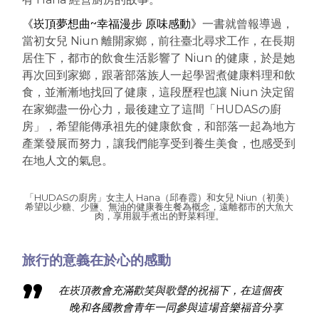
《崁頂夢想曲~幸福漫步 原味感動》
一書就曾報導過，
當初女兒 Niun 離開家鄉，前往臺北尋求工作，在長期
居住下，都市的飲食生活影響了 Niun 的健康，於是她
再次回到家鄉，跟著部落族人一起學習煮健康料理和飲
食，並漸漸地找回了健康，這段歷程也讓 Niun 決定留
在家鄉盡一份心力，最後建立了這間「HUDASの廚
房」，希望能傳承祖先的健康飲食，和部落一起為地方
產業發展而努力，讓我們能享受到養生美食，也感受到
在地人文的氣息。
「HUDASの廚房」女主人 Hana（邱春霞）和女兒 Niun（初美）
希望以少糖、少鹽、無油的健康養生餐為概念，遠離都市的大魚大
肉，享用親手煮出的野菜料理。
旅行的意義在於心的感動
在崁頂教會充滿歡笑與歌聲的祝福下，在這個夜
晚和各國教會青年一同參與這場音樂福音分享