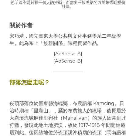
色；這不能只有一個人的推動，而需要一股團結的力量來帶動整個
社區。
關於作者
宋巧靖，國立臺東大學公共與文化事務學系二年級學
生。此為系上「族群關係」課程實習作品。
[AdSense-A]
[AdSense-B]
部落怎麼走呢？
崁頂部落位於臺東縣海端鄉，布農語稱 Kamcing。日
治時期稱「里壠山」，屬於布農族人的獵場，後原居於
大崙溪流域麻佳里宛社（Mahalivan）的族人因常到此
狩獵，發現此地土地肥沃，故於 1917-1918 年間開始遷
居到此。後因該地位於崁頂溪沖積扇的崁頂（閩南語稱