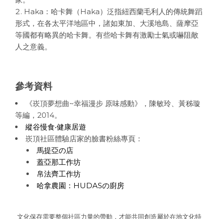
Haka：哈卡舞（Haka）泛指紐西蘭毛利人的傳統舞蹈
形式，在各太平洋地區中，諸如東加、大溪地島、薩摩亞
等國都有略異的哈卡舞。有些哈卡舞有激勵士氣或嚇阻敵
人之意義。
參考資料
《崁頂夢想曲~幸福漫步 原味感動》，陳敏玲、黃秭璇
等編，2014。
縱谷慢食‧健康居遊
崁頂社區體驗店家的臉書粉絲專頁：
馬提亞の店
蓋亞那工作坊
帛法齊工作坊
哈拿農園：HUDASの廚房
文化保存需要整個社區力量的帶動，才能共同創造屬於在地文化特