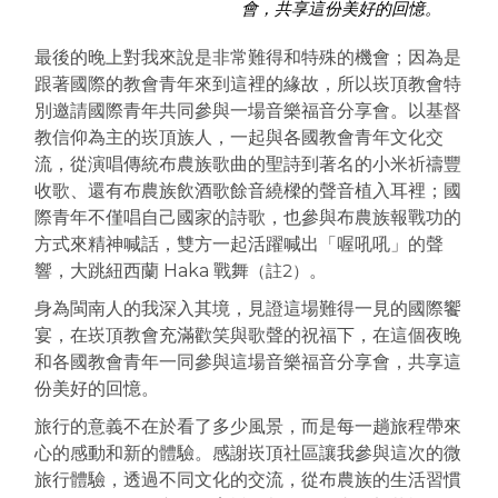
會，共享這份美好的回憶。
最後的晚上對我來說是非常難得和特殊的機會；因為是
跟著國際的教會青年來到這裡的緣故，所以崁頂教會特
別邀請國際青年共同參與一場音樂福音分享會。以基督
教信仰為主的崁頂族人，一起與各國教會青年文化交
流，從演唱傳統布農族歌曲的聖詩到著名的小米祈禱豐
收歌、還有布農族飲酒歌餘音繞樑的聲音植入耳裡；國
際青年不僅唱自己國家的詩歌，也參與布農族報戰功的
方式來精神喊話，雙方一起活躍喊出「喔吼吼」的聲
響，大跳紐西蘭 Haka 戰舞
（註2）
。
身為閩南人的我深入其境，見證這場難得一見的國際饗
宴，在崁頂教會充滿歡笑與歌聲的祝福下，在這個夜晚
和各國教會青年一同參與這場音樂福音分享會，共享這
份美好的回憶。
旅行的意義不在於看了多少風景，而是每一趟旅程帶來
心的感動和新的體驗。感謝崁頂社區讓我參與這次的微
旅行體驗，透過不同文化的交流，從布農族的生活習慣