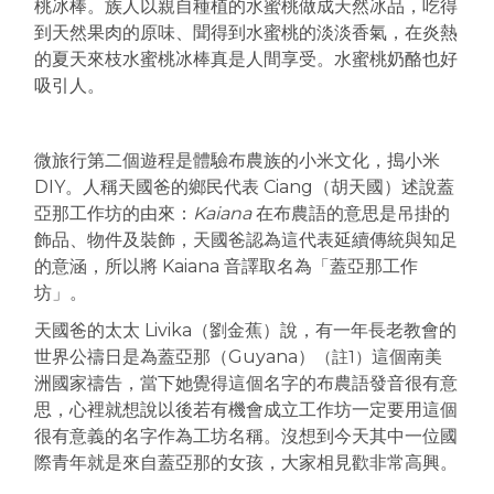
桃冰棒。族人以親自種植的水蜜桃做成天然冰品，吃得
到天然果肉的原味、聞得到水蜜桃的淡淡香氣，在炎熱
的夏天來枝水蜜桃冰棒真是人間享受。水蜜桃奶酪也好
吸引人。
微旅行第二個遊程是體驗布農族的小米文化，搗小米
DIY。人稱天國爸的鄉民代表 Ciang（胡天國）述說蓋
亞那工作坊的由來：
Kaiana
在布農語的意思是吊掛的
飾品、物件及裝飾，天國爸認為這代表延續傳統與知足
的意涵，所以將 Kaiana 音譯取名為「蓋亞那工作
坊」。
天國爸的太太 Livika（劉金蕉）說，有一年長老教會的
世界公禱日是為蓋亞那（Guyana）
（註1）
這個南美
洲國家禱告，當下她覺得這個名字的布農語發音很有意
思，心裡就想說以後若有機會成立工作坊一定要用這個
很有意義的名字作為工坊名稱。沒想到今天其中一位國
際青年就是來自蓋亞那的女孩，大家相見歡非常高興。