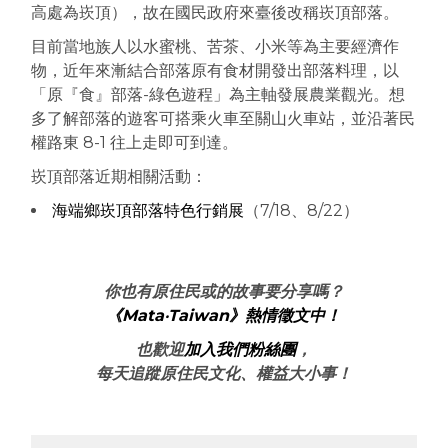
高處為崁頂），故在國民政府來臺後改稱崁頂部落。
目前當地族人以水蜜桃、苦茶、小米等為主要經濟作
物，近年來漸結合部落原有食材開發出部落料理，以
「原『食』部落-綠色遊程」為主軸發展農業觀光。想
多了解部落的遊客可搭乘火車至關山火車站，並沿著民
權路東 8-1 往上走即可到達。
崁頂部落近期相關活動：
海端鄉崁頂部落特色行銷展
（7/18、8/22）
你也有原住民或的故事要分享嗎？
《Mata‧Taiwan》熱情徵文中！
也歡迎
加入我們粉絲團
，
每天追蹤原住民文化、權益大小事！