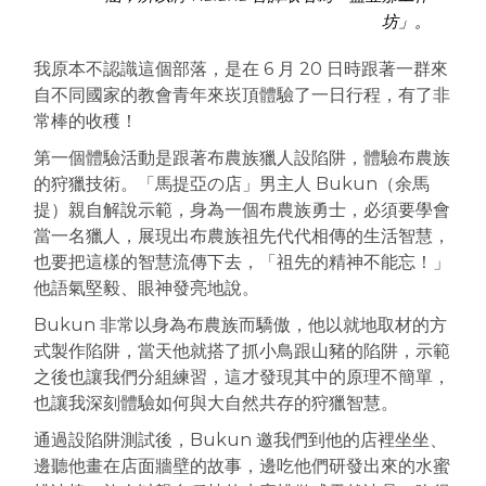
坊」。
我原本不認識這個部落，是在 6 月 20 日時跟著一群來
自不同國家的教會青年來崁頂體驗了一日行程，有了非
常棒的收穫！
第一個體驗活動是跟著布農族獵人設陷阱，體驗布農族
的狩獵技術。「馬提亞の店」男主人 Bukun（余馬
提）親自解說示範，身為一個布農族勇士，必須要學會
當一名獵人，展現出布農族祖先代代相傳的生活智慧，
也要把這樣的智慧流傳下去，「祖先的精神不能忘！」
他語氣堅毅、眼神發亮地說。
Bukun 非常以身為布農族而驕傲，他以就地取材的方
式製作陷阱，當天他就搭了抓小鳥跟山豬的陷阱，示範
之後也讓我們分組練習，這才發現其中的原理不簡單，
也讓我深刻體驗如何與大自然共存的狩獵智慧。
通過設陷阱測試後，Bukun 邀我們到他的店裡坐坐、
邊聽他畫在店面牆壁的故事，邊吃他們研發出來的水蜜