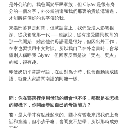
是外公給的。我爸屬於平民家族，但 Giyav 是很有身
分的一個名字，外公當初還和我們那裏的貴族溝通過，
才能將這個好的名字傳給我。
來義部落算是封閉，但就語言上，我們受漢人影響很
深。從我爸爸那一代 ── 應該說，從有接受國民教育的
那一代開始，雖然他們母語還是很好，但因出外工作，
在家也習慣用中文對談。所以我自己在外念書時，會希
望別人稱呼我 Giyav，但回家反而是被「奕杰、奕杰」
的喊，很有趣。
即便奶奶平常講母語，在面對孫子時，也會自動換成國
語，就像大家講閩南語的阿嬤一樣。
問：你在部落裡使用母語的機會也不多，那麼是在怎樣
的契機下，你開始尋回自己的母語能力？
答：
是大學才有點練起來的。國小有耆老來跟我們上會
話和童謠，但小孩子嘛，會調皮不想學，所以那時成效