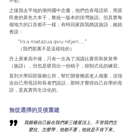
不彰。
之後我去平地的潮州國中念書，他們也有母語班，用原
民會的黃色大本子，教統一版本的排灣族語。但其實每
個地方的口音都不一樣；有時回家跟我媽說族語，她就
會說：
“Ini a maitazua qivu nitjen……”
（我們那裏不是這樣唸的）
升上屏東高中後，只有一次為了演講比賽而和舅舅學
（族語），但也是硬寫出一份稿子，很制式化的練習。
直到大學回部落鄉公所，幫忙開發獨居老人個案，須強
迫自己用母語和長者們說話，那時才覺得自己在學的母
語，是真實而生活化的。
無從選擇的災後重建
我爺爺自己躲在我們家三樓屋頂上。不管我們怎
麼拉、怎麼帶，他都不要，他就是不肯下來。