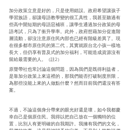
加分政策立意是好的，只是使用錯誤。政府希望讓孩子
學習族語，卻讓母語教學變的很工具性，我甚至聽過有
些高中開短期的母語惡補班，讓學生通過加分政策的母
語考試，只為了衝升學率。此外，政府想藉加分促進階
層流動，卻沒注意原住民內部也已經有階級差異了。現
在很多都市原住民的第二代，其實就跟台北小孩一樣地
長大，但仍享有普及式的加分福利，可能造成資源沒有
留給最需要的人。
（註2）
原聲帶社也常討論這個問題，因為我們是既得利益者，
是靠加分政策上來這裡的，那我們能否打破制度所限，
為那些沒能上來的人做點什麼？然而目前我們還沒有答
案。
不過，不論這個身分帶來的眼光好還是壞，如今我都慶
幸自己是個原住民。我得以把自己放在一個獨特的位
置，比別人有更明確的自我期許。我擁有我們的文化，