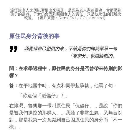
達悟族老人之所以習慣出來獨居，是認為老人家的靈魂，會擠壓到
孩子的靈魂。子女仍會盡到照顧老人的責任，只是彼此住的距離比
較遠。（圖片來源：
Remi DU
，CC Licensed）
原住民身分背後的事
我覺得自己想做的事，不該是你們簡簡單單一句
「靠加分」就能論斷的。
問：在求學過程中，原住民的身分是否曾帶來特別的影
響？
答：
在平地國中時，有次和同學起爭執，他罵了句：
「你這個『魁儡仔』！」
在排灣、魯凱那一帶叫原住民「傀儡仔」，是說「你們
是被我們操控的那群人」。我聽了非常生氣，又無言以
對，那是我第一次意識到自己因原住民的身分而「不一
樣」。