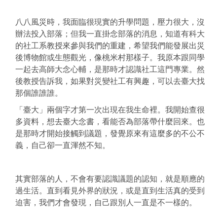
八八風災時，我面臨很現實的升學問題，壓力很大，沒
辦法投入部落；但我一直掛念部落的消息，知道有科大
的社工系教授來參與我們的重建，希望我們能發展出災
後博物館或生態觀光，像桃米村那樣子。
我原本跟同學
一起去高師大念心輔，是那時才認識社工這門專業。然
後教授告訴我，如果對災變社工有興趣，可以去臺大找
那個誰誰誰。
「臺大」兩個字才第一次出現在我生命裡。我開始查很
多資料，想去臺大念書，看能否為部落帶什麼回來。也
是那時才開始接觸到議題，發覺原來有這麼多的不公不
義，自己卻一直渾然不知。
其實部落的人，不會有要認識議題的認知，就是順應的
過生活。直到看見外界的狀況，或是直到生活真的受到
迫害，我們才會發現，自己跟別人一直是不一樣的。