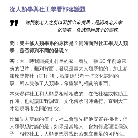
從人類學與社工學看部落議題
達悟族老人之所以習慣出來獨居，是認為老人家
的靈魂，會擠壓到孩子的靈魂。
問：雙主修人類學系的原因是？同時面對社工學與人類
學，是否得到不同的發現？
答：
大一時我回姨丈村長的家，看見一張 50 年前原來
義的照片，翻到背面，發現是臺大人類系拍的，加上參
加原聲帶社
（註1）
後，我開始思考一些文化認同的
事，所以雙修了人類學，希望學到相關的東西。
本來覺得社工和人類是相輔相成的，在做社福或救助工
作時，也能讓田野調查、文化傳承同時進行。直到大三
才發現兩者之間的衝突。
比如失去雙親的孩子，社工會想先把他安置在機構，但
人類學想討論的是，如果是當地人，會如何處理這個孩
子。相較社工，人類更想尋找部落獨立自足的可能性。