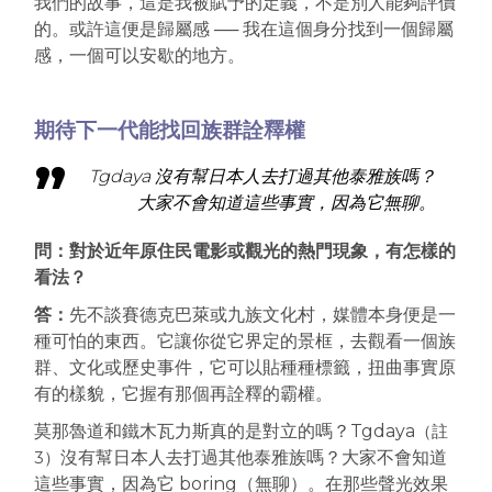
我們的故事，這是我被賦予的定義，不是別人能夠評價
的。或許這便是歸屬感 ── 我在這個身分找到一個歸屬
感，一個可以安歇的地方。
期待下一代能找回族群詮釋權
Tgdaya
沒有幫日本人去打過其他泰雅族嗎？
大家不會知道這些事實，因為它無聊。
問：對於近年原住民電影或觀光的熱門現象，有怎樣的
看法？
答：
先不談賽德克巴萊或九族文化村，媒體本身便是一
種可怕的東西。它讓你從它界定的景框，去觀看一個族
群、文化或歷史事件，它可以貼種種標籤，扭曲事實原
有的樣貌，它握有那個再詮釋的霸權。
莫那魯道和鐵木瓦力斯真的是對立的嗎？Tgdaya
（註
3）
沒有幫日本人去打過其他泰雅族嗎？大家不會知道
這些事實，因為它 boring（無聊）。在那些聲光效果