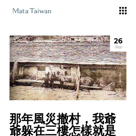
Skip
to
the
content
26
Sep
那年風災撤村，我爺
爺躲在三樓怎樣就是