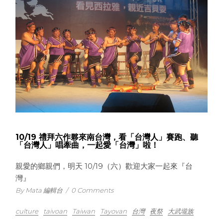
10/19 禮拜六作夥來南台灣，看「台灣人」賽跑、聽
「台灣人」唱牽曲，一起愛「台灣」啦！
親愛的鄉親們，明天 10/19（六）歡迎大家一起來『台
灣』
By Mata 編輯台
/
0 Comments
culture
taivoan
Taiwan
Tayovan
台灣
夜祭
大武壠族