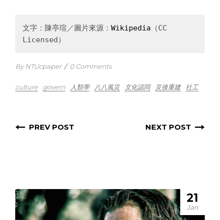
文字：陳亭瑄／圖片來源：
Wikipedia
（CC 
Licensed）
By NTUcpaper
/
0 Comments
culture
govern
人類學
八八風災
文化認同
災後重建
社工
PREV POST
NEXT POST
21
Jan