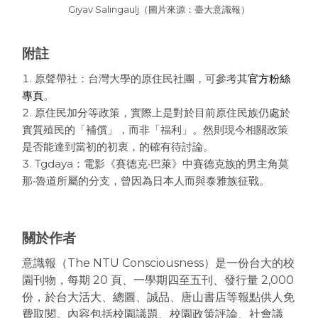
Giyav Salingaulj（圖片來源：臺大意識報）
附註
原聲帶社：台灣大學的原住民社團，可參考其
官方粉絲
專頁
。
原住民加分等政策，實際上是對於目前原住民族仍處於
實質殖民的「補償」，而非「福利」。然則現今相關政策
是否能達到當初的初衷，的確有待討論。
Tgdaya：電影《賽德克‧巴萊》中賽德克族的男主角莫
那‧魯道所屬的分支，曾因為日本人而與泰雅族征戰。
關於作者
意識報（The NTU Consciousness）是一份台大的校
園刊物，
每期 20 頁、一學期四至五刊、發行量 2,000
份，於台大活大、
總圖、誠品、唐山書店等報點供人免
費取閱。內容包括校園議題、
校園政策評論、社會議