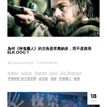
為何《神鬼獵人》的主角是李奧納多，而不是酋長
ELK DOG？
By yuyuanhung
/
0 Comments
Arikara
culture
Pawnee
Sioux
The Revenant
李奧納多·迪卡普里奧
波尼族
瑞族
神鬼獵人
蘇族
18
Oct