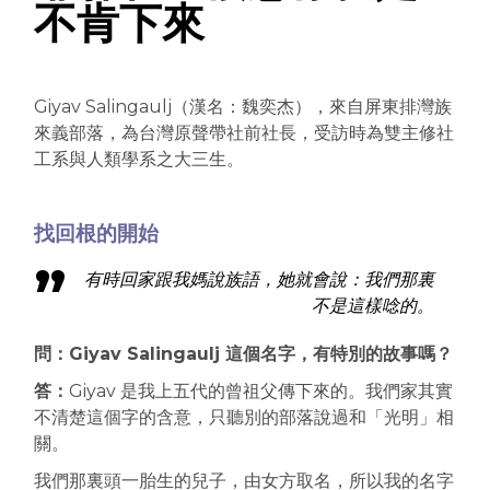
不肯下來
Giyav Salingaulj（漢名：魏奕杰），來自屏東排灣族
來義部落，為台灣原聲帶社前社長，受訪時為雙主修社
工系與人類學系之大三生。
找回根的開始
有時回家跟我媽說族語，她就會說：
我們那裏
不是這樣唸的。
問：Giyav Salingaulj
這個名字，有特別的故事嗎？
答：
Giyav 是我上五代的曾祖父傳下來的。我們家其實
不清楚這個字的含意，只聽別的部落說過和「光明」相
關。
我們那裏頭一胎生的兒子，由女方取名，所以我的名字