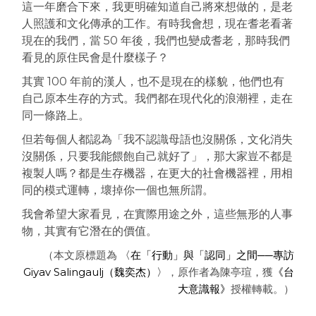
這一年磨合下來，我更明確知道自己將來想做的，是老
人照護和文化傳承的工作。
有時我會想，現在耆老看著
現在的我們，當 50 年後，我們也變成耆老，那時我們
看見的原住民會是什麼樣子？
其實 100 年前的漢人，也不是現在的樣貌，他們也有
自己原本生存的方式。
我們都在現代化的浪潮裡，走在
同一條路上。
但若每個人都認為「我不認識母語也沒關係，文化消失
沒關係，只要我能餵飽自己就好了」，那大家豈不都是
複製人嗎？都是生存機器，在更大的社會機器裡，用相
同的模式運轉，壞掉你一個也無所謂。
我會希望大家看見，在實際用途之外，這些無形的人事
物，其實有它潛在的價值。
（本文原標題為
〈在「行動」與「認同」之間──專訪
Giyav Salingaulj（魏奕杰）〉
，原作者為陳亭瑄，獲
《台
大意識報》
授權轉載。）