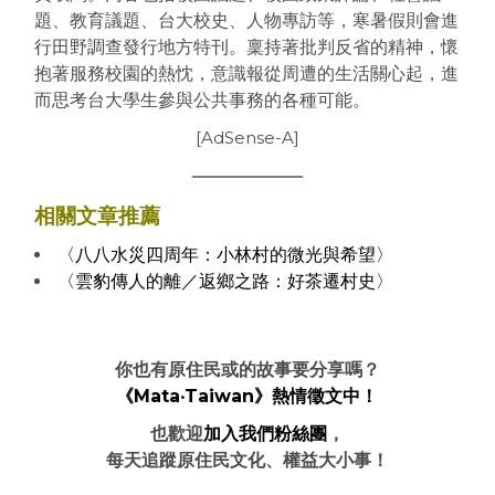
題、教育議題、台大校史、人物專訪等，
寒暑假則會進
行田野調查發行地方特刊。稟持著批判反省的精神，
懷
抱著服務校園的熱忱，意識報從周遭的生活關心起，
進
而思考台大學生參與公共事務的各種可能。
[AdSense-A]
相關文章推薦
〈八八水災四周年：小林村的微光與希望〉
〈雲豹傳人的離／返鄉之路：好茶遷村史〉
你也有原住民或的故事要分享嗎？
《Mata‧Taiwan》熱情徵文中！
也歡迎
加入我們粉絲團
，
每天追蹤原住民文化、權益大小事！