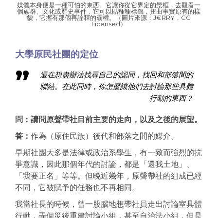
媒體本身便是一種可怕的東西。它讓你從它界定的景框，去觀看一
個族群、文化或歷史事件，它可以貼種種標籤，扭曲事實原有的樣
貌，它握有那個再詮釋的霸權。（圖片來源：
J€RRY
，CC
Licensed）
大學原民社團的定位
還在想盡辦法找尋自己的認同，找回和部落間的
聯結。在此同時，你怎麼讓他們去討論那些具體
行動的東西？
問：請問原聲帶社目前主要的走向，以及之後的展望。
答：
作為（原住民族）後代和部落之間的媒介。
早期社團大多是法律或政治系學生，有一致而強烈的抗
爭意識，因此那個年代的討論，都是「還我土地」、
「我要正名」等等。但晚近幾年，原聲帶社的組成已經
不同，它被賦予的任務也不再相同。
我當社長的時候，曾一股腦地想帶社員走出討論室具體
行動，弄個災後重建討論小組，甚至自治法小組，但是