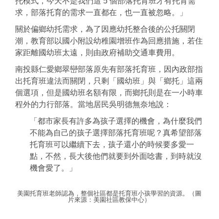
托模式，今天不是我們這 5 個部落托育班才有托育需
求，部落托育的需求一直都在，也一直被忽略。」
關於偏鄉幼托需求，為了因應幼托整合後的公托關閉
潮，教育部以國小附設幼稚園增班作為回應措施，若住
家距離國幼班太遠，則由政府補助交通車費用。
南投縣仁愛鄉翠巒部落原先有部落托育班，因內政部指
出托育班違法而關閉，只剩「國幼班」與「鄉托」這兩
個選項，但是國幼班名額有限，而鄉托則是在一小時車
程外的力行部落。當地居民吳明德無奈地說：
「都市家長有許多為孩子選擇的機會，為什麼我們
不能為自己的孩子選擇部落托育班呢？真希望部落
托育班可以繼續下去，孩子還小的時候要多愛一
點，不然，長大後他們就要到外面唸書，到時就沒
機會愛了。」
美園托育班老師認為，整個社區都是托育班小孩學習的資源。（圖
片來源：美園社區教保中心）