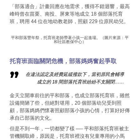
「部落適合」計畫回應在地需求，獲得不錯迴響，最高
峰時曾在苗栗、南投、屏東等地成立 18 個部落托育
班，聘用 44 位在地幼教老師，照顧 229 位原民幼兒。
平和部落豐年祭，托育班老師帶著小孩一起進場。（圖片來源：平
和社區教保中心）
托育班面臨關閉危機，部落媽媽奮起爭取
在違法認定及經費延緩撥款下，當初原民會輔導
成立的 18 間部落托育班紛紛不支關閉……
金天立開車前往的平和部落，也成立部落托育班，雖然
設備簡陋了些，但絕對堪用，20 個部落幼兒受到照
顧，部落媽媽們懷著照顧部落小孩的心情，打算好好傳
承自己部落的文化。
但是不到一年，一切都變了樣 ──
平和部落托育班被主
管機關取締，原因是，托育班裡沒有兒童專用的小馬