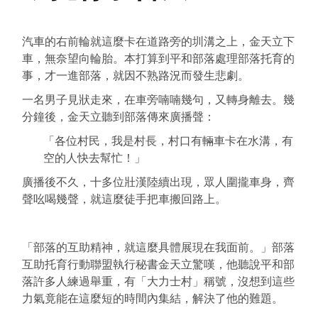
汽車的右前輪就這麼卡在道路旁的圳溝之上，金天立下
車，無奈望向輪胎。本打算到平和部落處理部落托育的
事，才一進部落，就因不熟路況而發生悲劇。
一名男子見狀走來，在車旁喃喃幾句，又轉身離去。幾
分鐘後，金天立聽到部落傳來廣播聲：
「各位村民，我是村長，村口有輛車卡在水溝，有
空的人快去幫忙！」
廣播後不久，十多位壯漢陸續出現，眾人圍攏車身，齊
聲吆喝幾聲，就這麼徒手把車搬回路上。
「部落的互助精神，就這麼具體展現在我面前。」部落
互助托育行動聯盟執行秘書金天立驚嘆，他聽說平和部
落許多人練過舉重，有「大力士村」稱號，沒想到這些
力氣竟能在這麼短的時間內集結，解決了他的難題。