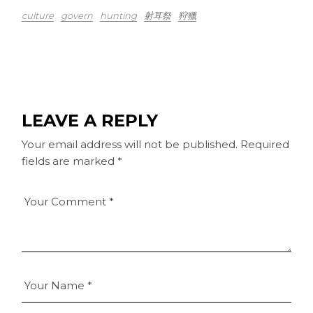
culture
govern
hunting
射耳祭
狩獵
LEAVE A REPLY
Your email address will not be published.
Required
fields are marked
*