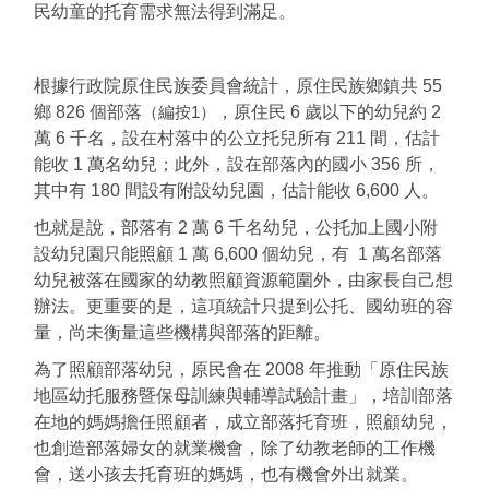
民幼童的托育需求無法得到滿足。
根據行政院原住民族委員會統計，原住民族鄉鎮共 55
鄉 826 個部落
（編按1）
，原住民 6 歲以下的幼兒約 2
萬 6 千名，設在村落中的公立托兒所有 211 間，估計
能收 1 萬名幼兒；此外，設在部落內的國小 356 所，
其中有 180 間設有附設幼兒園，估計能收 6,600 人。
也就是說，部落有 2 萬 6 千名幼兒，公托加上國小附
設幼兒園只能照顧 1 萬 6,600 個幼兒，有 1 萬名部落
幼兒被落在國家的幼教照顧資源範圍外，由家長自己想
辦法。更重要的是，這項統計只提到公托、國幼班的容
量，尚未衡量這些機構與部落的距離。
為了照顧部落幼兒，原民會在 2008 年推動「原住民族
地區幼托服務暨保母訓練與輔導試驗計畫」，培訓部落
在地的媽媽擔任照顧者，成立部落托育班，照顧幼兒，
也創造部落婦女的就業機會，除了幼教老師的工作機
會，送小孩去托育班的媽媽，也有機會外出就業。