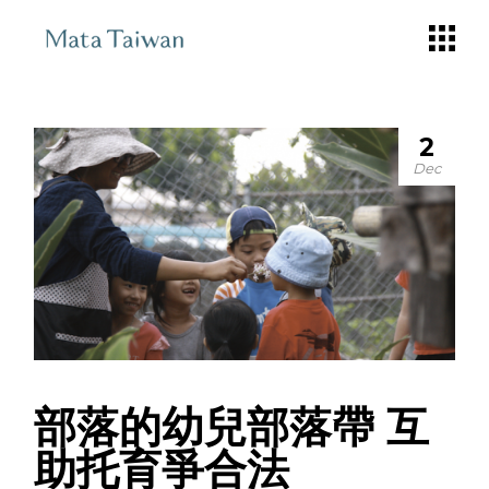
Skip
to
the
content
2
Dec
部落的幼兒部落帶 互
助托育爭合法