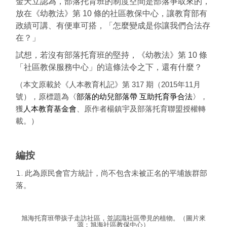
金天立認為，部落托育班的制度空間是部落爭取來的，
放在《幼教法》第 10 條的社區教保中心，讓教育部有
政績可講、有便車可搭，「怎麼變成是你讓我們合法存
在？」
試想，若沒有部落托育班的堅持，《幼教法》第 10 條
「社區教保服務中心」的這條法令之下，還有什麼？
（本文原載於《人本教育札記》第 317 期（2015年11月
號），原標題為
〈部落的幼兒部落帶 互助托育爭合法〉
，
獲
人本教育基金會
、原作者楊鎮宇及部落托育聯盟授權轉
載。）
編按
此為原民會官方統計，尚不包含未被正名的平埔族群部
落。
旭海托育班帶孩子走訪社區，並認識社區帶見的植物。（圖片來
源：旭海社區教保中心）