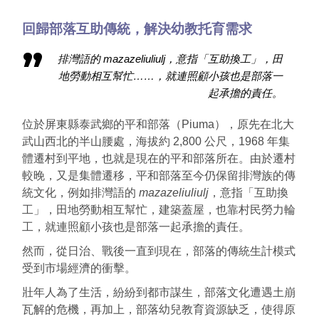
回歸部落互助傳統，解決幼教托育需求
排灣語的
mazazeliuliulj
，意指「互助換工」，田
地勞動相互幫忙……，就連照顧小孩也是部落一
起承擔的責任。
位於屏東縣泰武鄉的平和部落（Piuma），原先在北大
武山西北的半山腰處，海拔約 2,800 公尺，1968 年集
體遷村到平地，也就是現在的平和部落所在。
由於遷村
較晚，又是集體遷移，平和部落至今仍保留排灣族的傳
統文化，例如排灣語的
mazazeliuliulj
，意指「互助換
工」，田地勞動相互幫忙，建築蓋屋，也靠村民勞力輪
工，就連照顧小孩也是部落一起承擔的責任。
然而，從日治、戰後一直到現在，部落的傳統生計模式
受到市場經濟的衝擊。
壯年人為了生活，紛紛到都市謀生，部落文化遭遇土崩
瓦解的危機，再加上，部落幼兒教育資源缺乏，使得原