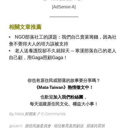
[AdSense-A]
相關文章推薦
NGO部落社工的課題：我們自己賣菜籌錢，因為社
會不覺得大人的培力該被支持
老人送養護院卻不久就歸天 ─ 寒溪部落自己的老人
自己顧，用Gaga照顧Gaga！
你也有原住民或部落的故事要分享嗎？
《Mata‧Taiwan》熱情徵文中！
也歡迎
加入我們粉絲團
，
每天追蹤原住民文化、權益大小事！
By Mata 好朋友
/
0 Comments
govern
原住民族委員會
幼兒教育及照顧法
部落托育班