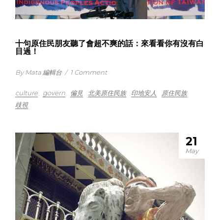
十句原住民朋友聽了會超不爽的話：來看看你有沒有白
目過！
By Mata 編輯台
/
1 Comment
culture
govern
偏見
北美原住民族
印地安人
原住民族
歧視
21
May