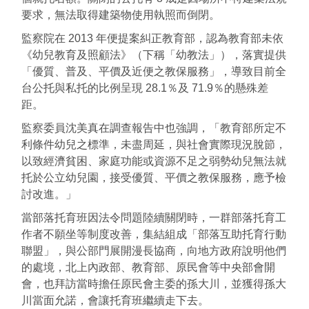
要求，無法取得建築物使用執照而倒閉。
監察院在 2013 年便提案糾正教育部，認為教育部未依
《幼兒教育及照顧法》（下稱「幼教法」），落實提供
「優質、普及、平價及近便之教保服務」，導致目前全
台公托與私托的比例呈現 28.1％及 71.9％的懸殊差
距。
監察委員沈美真在調查報告中也強調，「教育部所定不
利條件幼兒之標準，未盡周延，與社會實際現況脫節，
以致經濟貧困、家庭功能或資源不足之弱勢幼兒無法就
托於公立幼兒園，接受優質、平價之教保服務，應予檢
討改進。」
當部落托育班因法令問題陸續關閉時，一群部落托育工
作者不願坐等制度改善，集結組成「部落互助托育行動
聯盟」，與公部門展開漫長協商，向地方政府說明他們
的處境，北上內政部、教育部、原民會等中央部會開
會，也拜訪當時擔任原民會主委的孫大川，並獲得孫大
川當面允諾，會讓托育班繼續走下去。