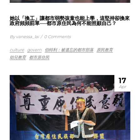
她以「換工」讓都市弱勢孩童也能上學，這堅持卻換來
政府頻頻罰單──都市原住民為何不能照顧自己？
By vanessa_lai
/
0 Comments
culture
govern
伯特利：被遺忘的都市部落
原民教育
幼兒教育
都市原住民
17
Apr