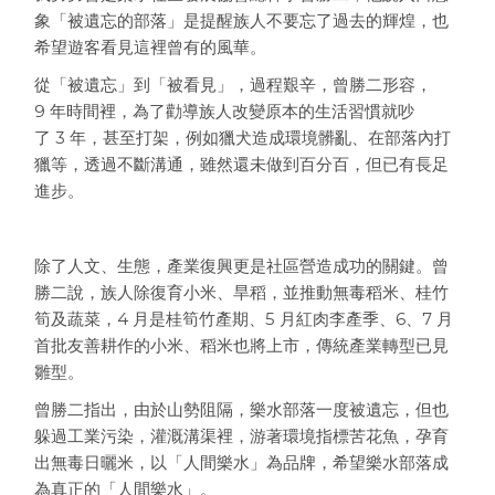
象「被遺忘的部落」是提醒族人不要忘了過去的輝煌，也
希望遊客看見這裡曾有的風華。
從「被遺忘」到「被看見」，過程艱辛，曾勝二形容，
9
年時間裡，為了勸導族人改變原本的生活習慣就吵
了
3
年，甚至打架，例如獵犬造成環境髒亂、在部落內打
獵等，透過不斷溝通，雖然還未做到百分百，但已有長足
進步。
除了人文、生態，產業復興更是社區營造成功的關鍵。曾
勝二說，族人除復育小米、旱稻，並推動無毒稻米、桂竹
筍及蔬菜，
4
月是桂筍竹產期、
5
月紅肉李產季、
6、
7
月
首批友善耕作的小米、稻米也將上市，傳統產業轉型已見
雛型。
曾勝二指出，由於山勢阻隔，樂水部落一度被遺忘，但也
躲過工業污染，灌溉溝渠裡，游著環境指標苦花魚，孕育
出無毒日曬米，以「人間樂水」為品牌，希望樂水部落成
為真正的「人間樂水」。