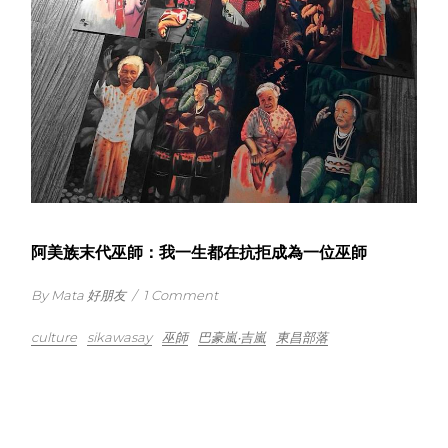
阿美族末代巫師：我一生都在抗拒成為一位巫師
By Mata 好朋友
/
1 Comment
culture
sikawasay
巫師
巴豪嵐‧吉嵐
東昌部落