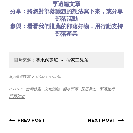
享這篇文章
分享：將您對部落議題的想法
寫下來
，或
分享
部落活動
參與：看看
我們推薦的部落好物
，用行動支持
部落產業
圖片來源：
樂水偕家班 - 偕家三兄弟
By 讀者投書
/
0 Comments
culture
台灣旅遊
文化體驗
樂水部落
深度旅遊
部落旅行
部落旅遊
PREV POST
NEXT POST