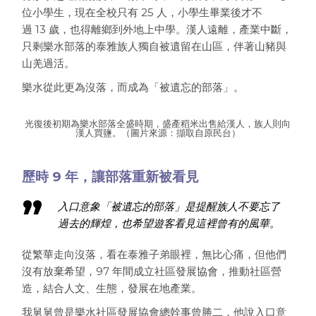
位小學生，現在全校只有
25
人，小學生畢業後才不
過
13
歲，也得離鄉到外地上中學。漢人遠離，產業中斷，
只剩樂水部落的泰雅族人獨自被遺留在山區，伴著山豬與
山羌過活。
樂水從此更為沒落，而成為「被遺忘的部落」。
光復後初期為樂水部落全盛時期，盛產稻米出售給漢人，族人則向
漢人買鹽。（圖片來源：擷取自
原民台
）
歷時 9 年，讓部落重新被看見
入口意象「被遺忘的部落」是提醒族人不要忘了
過去的輝煌，也希望遊客看見這裡曾有的風華。
從繁華走向沒落，看在泰雅子弟眼裡，無比心痛，但他們
沒有放棄希望，
97
年間成立社區發展協會，推動社區營
造，結合人文、生態，發展在地產業。
我舅舅曾是樂水社區發展協會總幹事曾勝二，他說入口意