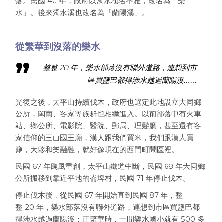
落。民國
40
年，政府以濁水地名不雅，改名為「樂
水」。後來濁水溪也改名為「蘭陽溪」。
從繁華到沒落的樂水
整整
年，樂水部落沒有聯外道路，連想到市
20
區買鹽巴都
得涉水越過蘭陽溪……
光復之後，太平山持續伐木，政府也選定此地設立大同鄉
公所，閩南、客家等族群也相繼進入。以前部落中有火車
站、鄉公所、電影院、醫院、郵局、理髮廳，甚至還有客
家信仰的三山國王廟，漢人跟我們買米，我們跟漢人買
鹽，大夥和樂融融，就好像現在的西門町鬧區裡。
民國
67
年颱風重創，太平山鐵道中斷，民國
68
年大同鄉
公所搬移到靠近平地的崙埤村，民國
71
年停止伐木。
停止伐木後，從民國
67
年開始直到民國
87
年，整
整
20
年，樂水部落沒有聯外道路，連想到市區買鹽巴都
得涉水越過蘭陽溪；正繁華時，一間樂水國小就有 500 多