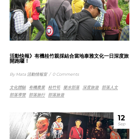
活動快報》有機桂竹親採結合當地泰雅文化一日深度旅
開跑囉！
By Mata 活動情報室
/
0 Comments
文化體驗
有機農業
桂竹筍
樂水部落
深度旅遊
部落人文
部落導覽
部落旅行
部落旅遊
12
Sep