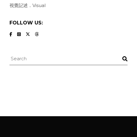
視覺記述．Visual
FOLLOW US:
Search