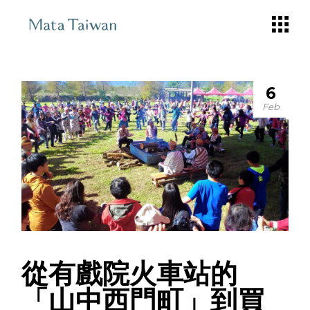
Skip
to
the
content
6
Feb
從有戲院火車站的
「山中西門町」到買