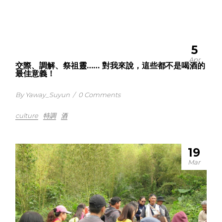
5
Apr
交際、調解、祭祖靈…… 對我來說，這些都不是喝酒的
最佳意義！
By Yaway_Suyun
/
0 Comments
culture
特調
酒
19
Mar