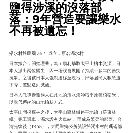
鹽得涉溪的沒落部
落：9年營造要讓樂水
不再被遺忘！
樂水村於民國 35 年成立，原名濁水村
日本據台，開始理蕃，為了順利劫取太平山檜木資源，日
本人派出兩位醫生，因一場誤會展開了持續十多年的衝突
抗爭。之後被日本人強制遷移至現地，部落居民人數急速
下降，差點遭到滅族。
日本人教導泰雅族人在此地的濁水溪沖積平原種植稻米，
以取代傳統的山地輪耕方式。
太平山開採森林之後，太平山森林鐵路平地線（羅東林
鐵）完工通車，濁水設有火車站， 而成為繁榮的部落。台
灣光復後（
1945
），大同鄉鄉公所就設於濁水村的瑪崙部