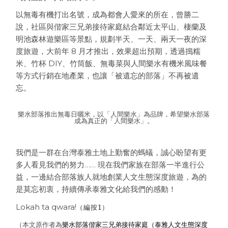
以無毒有機打出名號，成為都會人愛來的所在，曾勝二
說，社區與偕家三兄弟接待家庭結合鄰近太平山、棲蘭及
明池森林遊樂區等景點，規劃半天、一天、兩天一夜的深
度旅遊，大前年
8
月才推出，效果超出預期，透過搗糯
米、竹杯
DIY
、竹筒飯、無毒菜與人間樂水有機米風味餐
等方式行銷在地產業，也讓「被遺忘的部落」不再被遺
忘。
樂水部落推出無毒日曬米，以「人間樂水」為品牌，希望樂水部落
成為真正的「人間樂水」。
我們是一群在台灣泰雅土地上勤奮的螞蟻，誠心盼望有更
多人看見我們的努力…… 現在我們家族在部落一半進行公
益，一邊結合部落族人就地創業人文生態深度旅遊，為的
是莫忘初衷，持續傳承泰雅文化給我們的感動！
Lokah ta qwara!
（編按1）
（本文原作者為
樂水部落偕家三兄弟接待家庭（泰雅人文生態深度