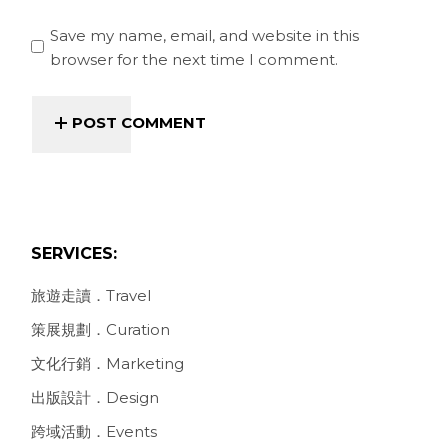
Save my name, email, and website in this
browser for the next time I comment.
POST COMMENT
SERVICES:
旅遊走讀．Travel
策展規劃．Curation
文化行銷．Marketing
出版設計．Design
跨域活動．Events