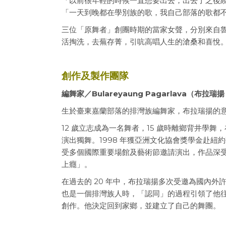
「以前很年輕的時候一直想要出去，出去了之後繞
「一天到晚都在學別族的歌，我自己部落的歌都不
三位「原舞者」創團時期的當家女聲，分別來自
活掏洗，去蕪存菁，引吭高唱人生的滄桑和喜悅
創作及製作團隊
編舞家／Bulareyaung Pagarlava（布拉
生於臺東嘉蘭部落的排灣族編舞家，布拉瑞揚的
12 歲立志成為一名舞者，15 歲時離鄉背井學
演出獨舞。1998 年獲亞洲文化協會獎學金赴紐
受多個國際重要場館及藝術節邀請演出，作品深
上癮」。
在過去的 20 年中，布拉瑞揚多次受邀為國內
也是一個排灣族人時，「認同」的過程引領了他
創作。他決定回到家鄉，並建立了自己的舞團。