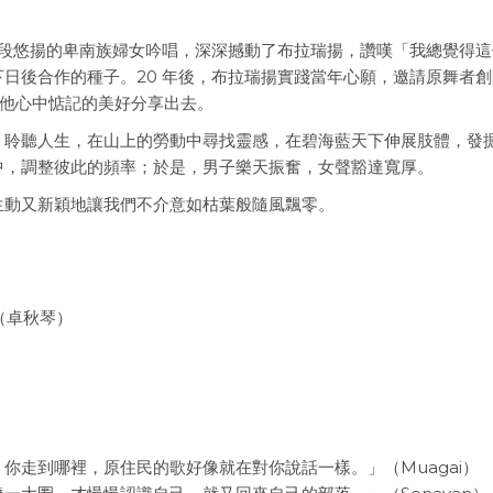
）
片段悠揚的卑南族婦女吟唱，深深撼動了布拉瑞揚，讚嘆「我總覺得這
日後合作的種子。20 年後，布拉瑞揚實踐當年心願，邀請原舞者創
終於能將他心中惦記的美好分享出去。
、聆聽人生，在山上的勞動中尋找靈感，在碧海藍天下伸展肢體，發
中，調整彼此的頻率；於是，男子樂天振奮，女聲豁達寬厚。
生動又新穎地讓我們不介意如枯葉般隨風飄零。
i（卓秋琴）
你走到哪裡，原住民的歌好像就在對你說話一樣。」（Muagai）