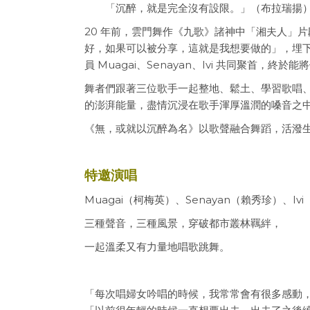
「沉醉，就是完全沒有設限。」（布拉瑞揚
20 年前，雲門舞作《九歌》諸神中「湘夫人」
好，如果可以被分享，這就是我想要做的」，埋下
員 Muagai、Senayan、Ivi 共同聚首，
舞者們跟著三位歌手一起整地、鬆土、學習歌唱
的澎湃能量，盡情沉浸在歌手渾厚溫潤的嗓音之
《無，或就以沉醉為名》以歌聲融合舞蹈，活潑
特邀演唱
Muagai（柯梅英）、Senayan（賴秀珍）、Iv
三種聲音，三種風景，穿破都市叢林羈絆，
一起溫柔又有力量地唱歌跳舞。
「每次唱婦女吟唱的時候，我常常會有很多感動，