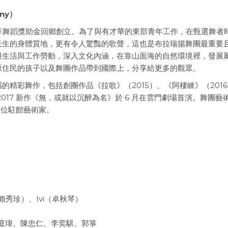
any）
到羅曼菲舞蹈獎助金回鄉創立。為了與有才華的東部青年工作，在甄選舞者
天生的身體質地，更有令人驚豔的歌聲，這也是布拉瑞揚舞團最重要
與生活與工作勞動，深入文化內涵，在靠山面海的自然環境裡，發展
原住民的孩子以及舞團作品帶到國際上，分享給更多的觀眾。
精彩舞作，包括創團作品《拉歌》（2015）、《阿棲睞》（201
017 新作《無，或就以沉醉為名》於 6 月在雲門劇場首演。舞團藝
首位駐館藝術家。
賴秀珍）、
Ivi（
卓秋琴）
庭瑋、陳忠仁、李奕騏、郭箏