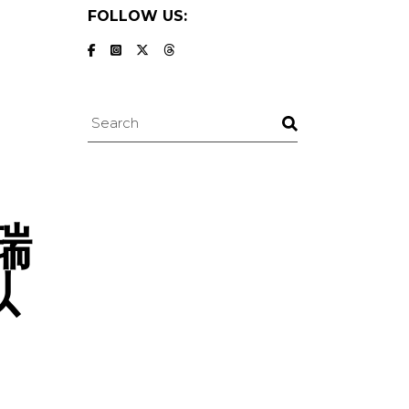
FOLLOW US:
Search
瑞
以
！