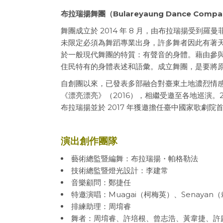
布拉瑞揚舞團（Bulareyaung Dance Comp
舞團成立於 2014 年 8 月，由布拉瑞揚受
未限定必須為舞蹈專業出身，許多舞者因此有著
於一般現代舞團的特質：有聲音的身體。藉由參
住民特有的身體表述和語彙。成立舞團，是要將
自創團以來，已發表多部融合對臺東土地濃烈情感的
《漂亮漂亮》（2016），相繼受邀至各地巡演。2
布拉瑞揚並於 2017 年獲邀擔任臺中國家歌劇院
演出創作團隊
藝術總監暨編舞：布拉瑞揚・帕格勒法
技術總監暨燈光設計：李建常
音樂顧問：鄭捷任
特邀演唱：
Muagai（
柯梅英）、
Senayan（
排練助理：周堉睿
舞者：周堉睿、許培根、曾志浩、黃韋捷、許