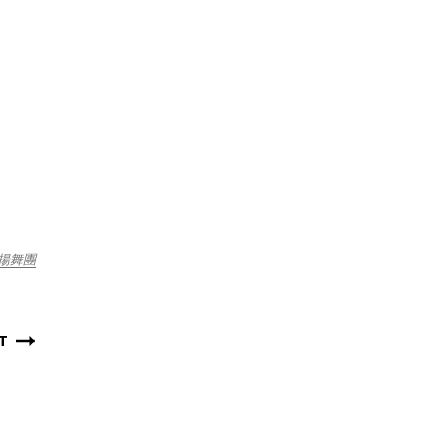
揚舞團
T