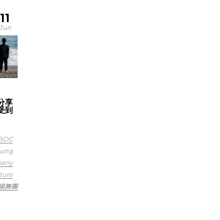
11
Jun
分享
受到
BDC
aung
pany
ture
揚舞團