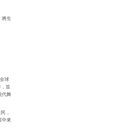
，將生
迴全球
作，並
現代舞
住民，
當中來