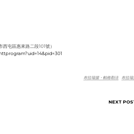
西屯區惠來路二段101號）
cnttprogram?uid=14&pid=301
布拉瑞揚・帕格勒法
布拉瑞
NEXT POS