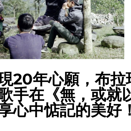
現20年心願，布拉
歌手在《無，或就
享心中惦記的美好