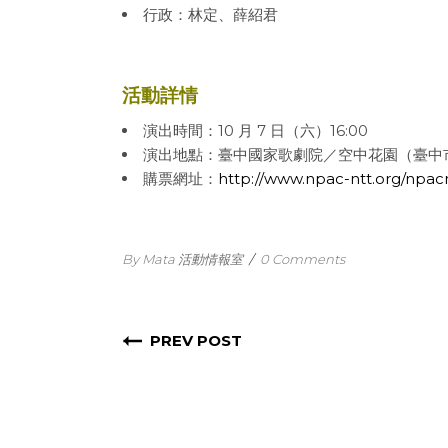
行政：林定、薛紹君
活動詳情
演出時間：10 月 7 日（六）16:00
演出地點：臺中國家歌劇院／空中花園（臺中市
購票網址：
http://www.npac-ntt.org/npa
By Mata 活動情報室
/
0 Comments
PREV POST