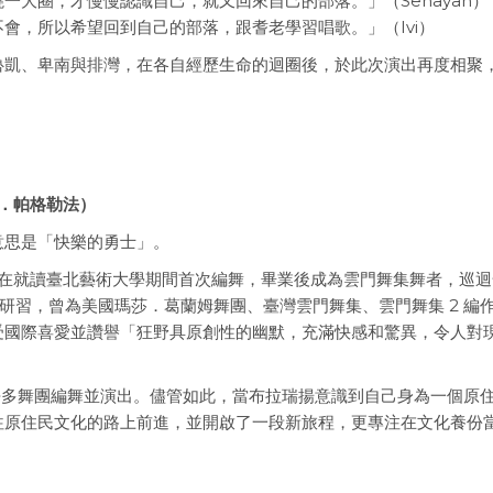
一大圈，才慢慢認識自己，就又回來自己的部落。」（Senayan）
會，所以希望回到自己的部落，跟耆老學習唱歌。」（Ivi）
魯凱、卑南與排灣，在各自經歷生命的迴圈後，於此次演出再度相聚
。
瑞揚．帕格勒法）
意思是「快樂的勇士」。
舞，在就讀臺北藝術大學期間首次編舞，畢業後成為雲門舞集舞者，巡
約研習，曾為美國瑪莎．葛蘭姆舞團、臺灣雲門舞集、雲門舞集 2 編
受國際喜愛並讚譽「狂野具原創性的幽默，充滿快感和驚異，令人對
外許多舞團編舞並演出。儘管如此，當布拉瑞揚意識到自己身為一個原
往原住民文化的路上前進，並開啟了一段新旅程，更專注在文化養份