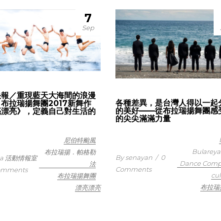
7
Sep
快報／重現藍天大海間的浪漫
各種差異，是台灣人得以一起
布拉瑞揚舞團2017新舞作
的美好——從布拉瑞揚舞團感
亮漂亮》，定義自己對生活的
的尖尖滿滿力量
尼伯特颱風
Bularey
布拉瑞揚．帕格勒
By senayan
/
0
ata 活動情報室
Dance Com
法
Comments
omments
cul
布拉瑞揚舞團
布拉瑞
漂亮漂亮