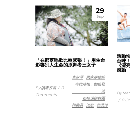
29
Sep
活動
「在部落唱歌比較緊張！」用生命
台味！
影響別人生命的原舞者三女子
《漂
感動
卓秋琴
國家兩廳院
布拉瑞揚．帕格勒
By 讀者投書
/
0
法
By M
Comments
布拉瑞揚舞團
/
0 C
柯梅英
汝歌
賴秀珍