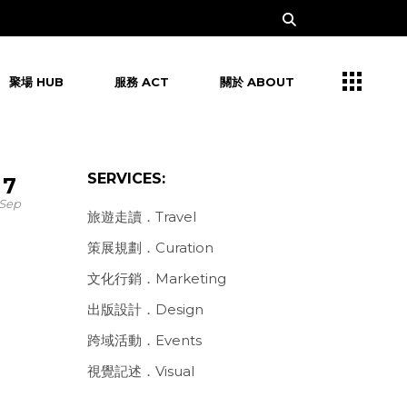
聚場 HUB
服務 ACT
關於 ABOUT
SERVICES:
7
Sep
旅遊走讀．Travel
策展規劃．Curation
文化行銷．Marketing
出版設計．Design
跨域活動．Events
視覺記述．Visual