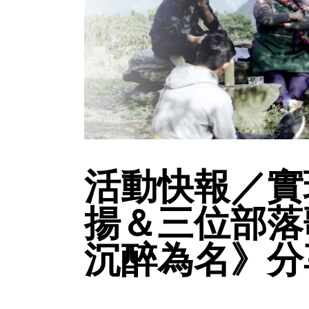
活動快報／實
揚＆三位部落
沉醉為名》分