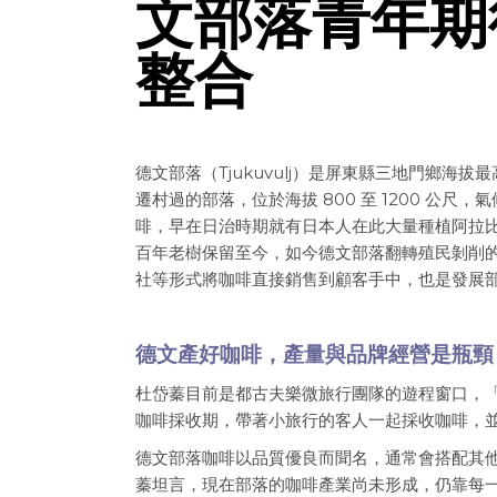
文部落青年期
整合
德文部落（Tjukuvulj）是屏東縣三地門鄉海拔最
遷村過的部落，位於海拔 800 至 1200 公尺
啡，早在日治時期就有日本人在此大量種植阿拉
百年老樹保留至今，如今德文部落翻轉殖民剝削
社等形式將咖啡直接銷售到顧客手中，也是發展
德文產好咖啡，產量與品牌經營是瓶頸
杜岱蓁目前是都古夫樂微旅行團隊的遊程窗口，「都
咖啡採收期，帶著小旅行的客人一起採收咖啡，
德文部落咖啡以品質優良而聞名，通常會搭配其
蓁坦言，現在部落的咖啡產業尚未形成，仍靠每