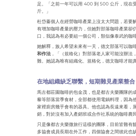
足。「之前一年可以用 400 到 500 公斤，
斤。」
杜岱蓁個人在經營咖啡產業上沒太大問題，若要
有增加咖啡產量的壓力，但她對部落咖啡產業卻
口，我認為有必要組一個公司，類似像泰武的咖
她解釋，族人希望未來有一天，德文部落可以咖
和作法
，「（規格化）對部落老人家可能沒辦法
難。她認為唯有組織化、規格化，德文咖啡才能
在地組織缺乏聯繫，短期難見產業整合
馬古都莊園咖啡的包金茂，也是都古夫樂團隊的
藜等部落當季食材，全部都使用電鍋料理，因為
家裡廚房幾乎會有的器具。他也認為長遠來看，
銷，對於沒有加入產銷班或合作社系統的咖啡農
只是像都古夫樂微旅行這樣的團隊，目前皆難有
多協會成員長期在外工作，四個協會之間彼此也