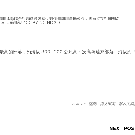
咖啡產區聯合行銷會是趨勢，對個體咖啡農民來說，將有助於打開知名
dit: 賴鵬智／CC BY-NC-ND 2.0）
拔最高的部落，約海拔 800-1200 公尺高；次高為達來部落，海拔約 3
culture
咖啡
德文部落
都古夫樂
NEXT POS