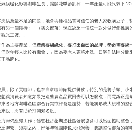
現在受氣候暖化影響咖啡生長，讓開花季節亂掉，一年產量可能只剩下 20
解決供應量不足的問題，她會與種植品質可信任的老人家收購豆子，
仍有另一個期待：「（德文部落）現在缺乏一個統一對外做行銷推廣
啡觀光工廠。」
啡作為主要產業，但
產業要組織化、要打出自己的品牌，勢必需要統
，但對年輕人比較有機會，」因為要老人家將水洗、日曬作法區分開
真正品牌化。
成員，除了賣咖啡，也在自家咖啡館提供餐飲，特別的是將芋頭、小
他想讓消費者知道如果把這些農產品買回去可以怎麼煮，而電鍋正是
屏東各地方咖啡產區聯合行銷或許會是趨勢，若能將形成大規模的整
民來說，將有助於打開知名度。
餘力籌備組織工作；儘管杜岱蓁期望社區發展協會可以出面協助整合
缺乏聯繫。短期之內，部落年輕團隊也只能獨善，要讓整個部落的咖