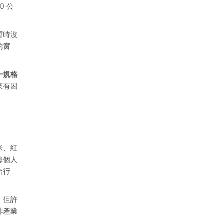
0 公
暫時沒
的窗
一規格
來有困
米、紅
每個人
合行
，但許
啡產業