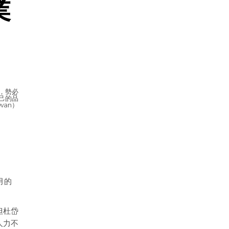
業
，勢必
己的品
iwan）
月的
但杜岱
人力不