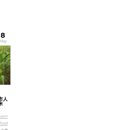
8
May
市人
米
vern
food
小米