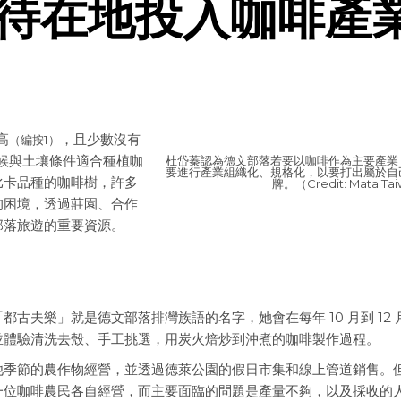
待在地投入咖啡產
高
，且少數沒有
（編按1）
，氣候與土壤條件適合種植咖
杜岱蓁認為德文部落若要以咖啡作為主要產業
要進行產業組織化、規格化，以要打出屬於自
比卡品種的咖啡樹，許多
牌。（Credit: Mata Ta
的困境，透過莊園、合作
部落旅遊的重要資源。
古夫樂」就是德文部落排灣族語的名字，她會在每年 10 月到 12 
並體驗清洗去殼、手工挑選，用炭火焙炒到沖煮的咖啡製作過程。
他季節的農作物經營，並透過德萊公園的假日市集和線上管道銷售。
一位咖啡農民各自經營，而主要面臨的問題是產量不夠，以及採收的