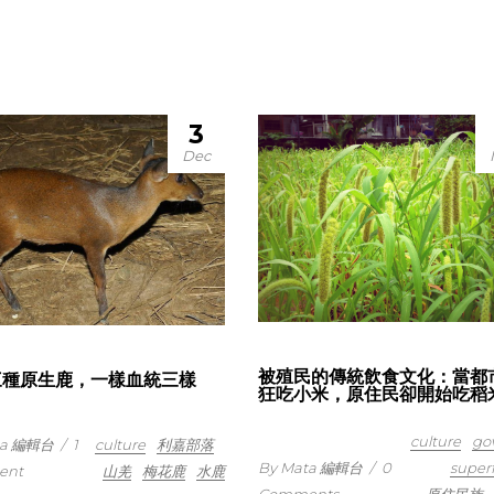
3
Dec
被殖民的傳統飲食文化：當都
三種原生鹿，一樣血統三樣
狂吃小米，原住民卻開始吃稻
culture
go
ta 編輯台
/
1
culture
利嘉部落
By Mata 編輯台
/
0
super
ent
山羌
梅花鹿
水鹿
Comments
原住民族