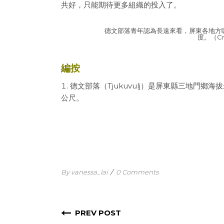
共好，只能期待更多組織的投入了。
德文部落青年認為長遠來看，屏東各地方
度。（Cre
編按
德文部落（Tjukuvulj）是屏東縣三地門鄉海
公尺。
By vanessa_lai
/
0 Comments
PREV POST