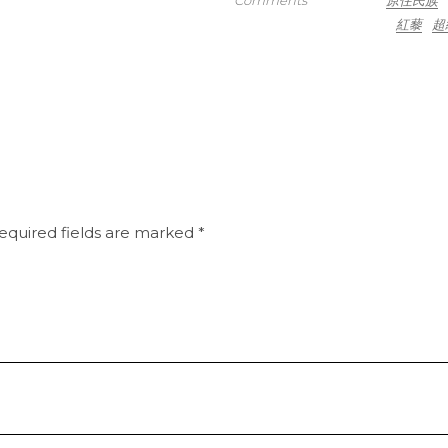
紅藜
超
equired fields are marked
*