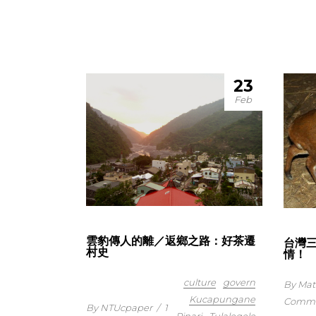
23
Feb
雲豹傳人的離／返鄉之路：好茶遷
台灣
村史
情！
culture
govern
By Ma
Kucapungane
Comm
By NTUcpaper
/
1
Rinari
Tulalegele