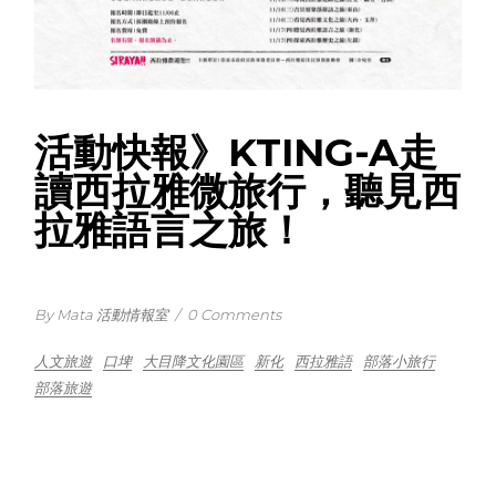
活動快報》KTING-A走
讀西拉雅微旅行，聽見西
拉雅語言之旅！
By Mata 活動情報室
/
0 Comments
人文旅遊
口埤
大目降文化園區
新化
西拉雅語
部落小旅行
部落旅遊