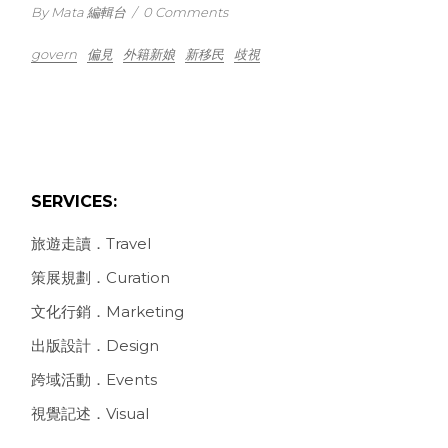
By Mata 編輯台
/
0 Comments
govern
偏見
外籍新娘
新移民
歧視
SERVICES:
旅遊走讀．Travel
策展規劃．Curation
文化行銷．Marketing
出版設計．Design
跨域活動．Events
視覺記述．Visual