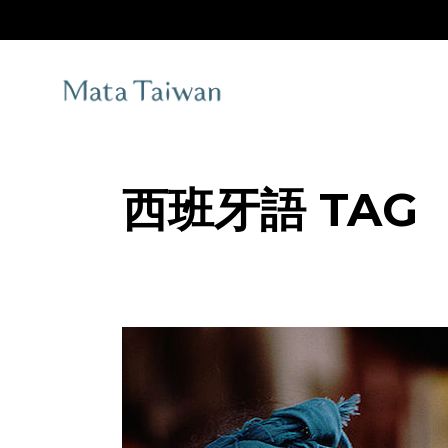
Skip
to
the
content
西班牙語 TAG