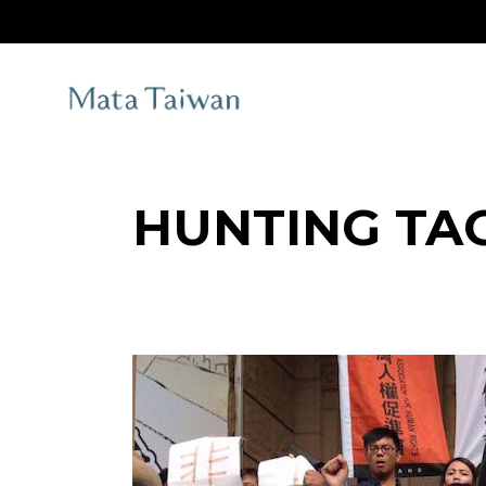
Skip
to
the
content
HUNTING TA