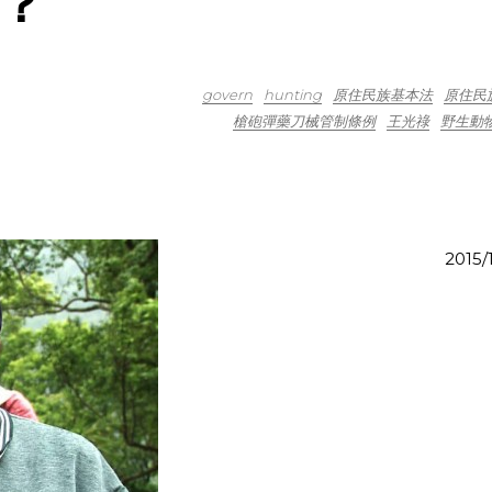
？
govern
hunting
原住民族基本法
原住民
槍砲彈藥刀械管制條例
王光祿
野生動物
2015/