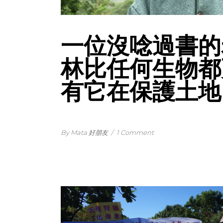
一位沒唸過書的
林比任何生物都
有它在保護土地
By Mata 好朋友
/
1 Comment