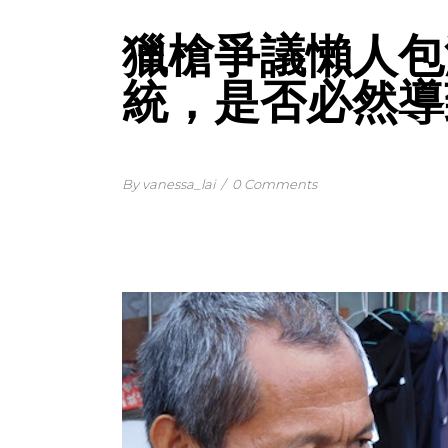
獵槍爭議懶人包
統，是否必然導
By vanessa_lai
/
0 Comments