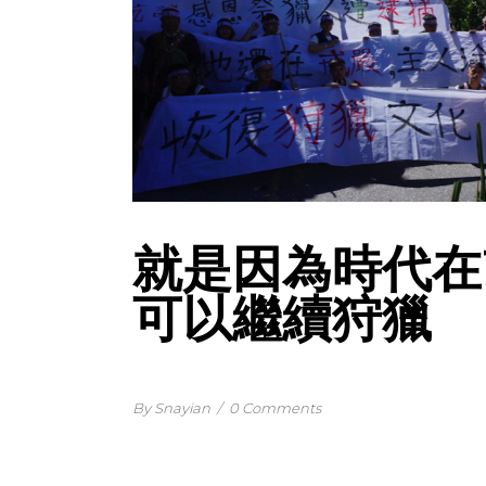
就是因為時代在
可以繼續狩獵
By Snayian
/
0 Comments