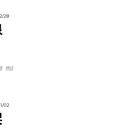
2/28
線
槍
神話
1/02
架