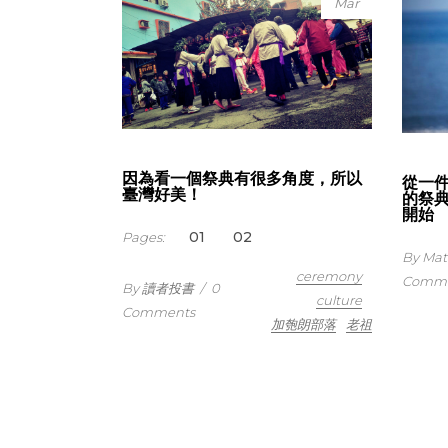
Mar
因為看一個祭典有很多角度，所以
從一
臺灣好美！
的祭
開始
1
2
Pages:
By Ma
ceremony
Comm
By 讀者投書
/
0
culture
Comments
加匏朗部落
老祖