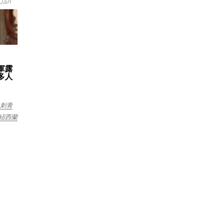
Jan
軍露
多人
刺青
紐西蘭