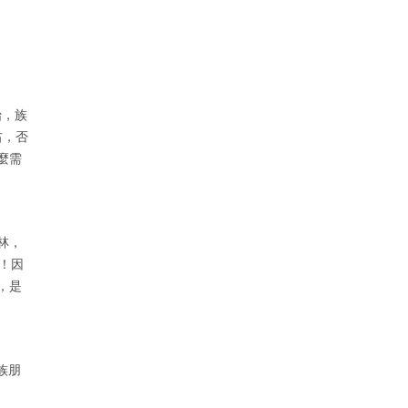
始，族
右，否
麼需
林，
好！因
，是
族朋