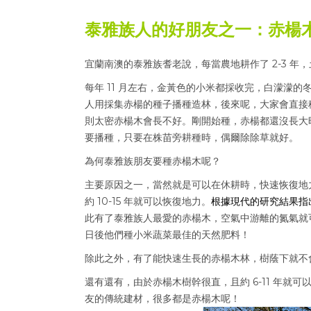
泰雅族人的好朋友之一：赤楊
宜蘭南澳的泰雅族耆老說，每當農地耕作了 2-3 
每年 11 月左右，金黃色的小米都採收完，白濛濛
人用採集赤楊的種子播種造林，後來呢，大家會直接移哉
則太密赤楊木會長不好。剛開始種，赤楊都還沒長大
要播種，只要在株苗旁耕種時，偶爾除除草就好。
為何泰雅族朋友要種赤楊木呢？
主要原因之一，當然就是可以在休耕時，快速恢復地
約 10-15 年就可以恢復地力。
根據現代的研究結果指
此有了泰雅族人最愛的赤楊木，空氣中游離的氮氣就
日後他們種小米蔬菜最佳的天然肥料！
除此之外，有了能快速生長的赤楊木林，樹蔭下就不
還有還有，由於赤楊木樹幹很直，且約 6-11 年就可
友的傳統建材，很多都是赤楊木呢！