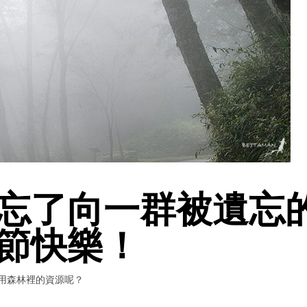
忘了向一群被遺忘
節快樂！
用森林裡的資源呢？