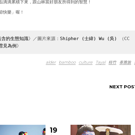
點滴滴累積下來，跟山林當好朋友所得到的智慧！
節快樂」喔！
蘊含的生態知識
》／圖片來源：
Shipher (士緯) Wu (吳) 
（CC 
雪見為例
》
alder
bamboo
culture
Tayal
桂竹
泰雅族
NEXT POS
19