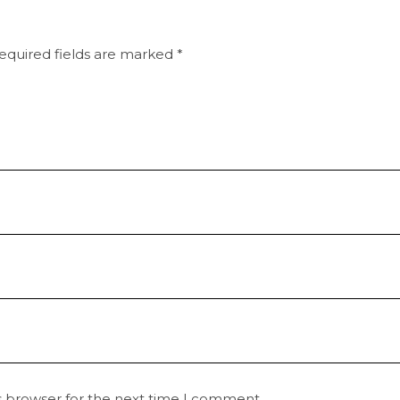
equired fields are marked
*
s browser for the next time I comment.