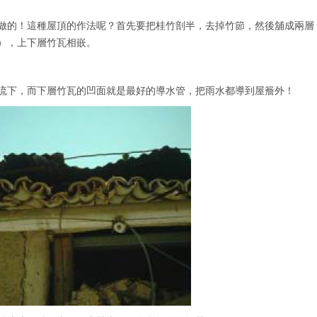
做的！這種屋頂的作法呢？首先要把桂竹剖半，去掉竹節，然後舖成兩層
），上下層竹瓦相嵌。
流下，而下層竹瓦的凹面就是最好的導水管，把雨水都導到屋簷外！