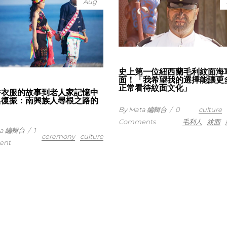
Aug
史上第一位紐西蘭毛利紋面海
面！「我希望我的選擇能讓更
正常看待紋面文化」
件衣服的故事到老人家記憶中
典復振：南興族人尋根之路的
By Mata 編輯台
/
0
culture
Comments
毛利人
紋面
ta 編輯台
/
1
ceremony
culture
ent