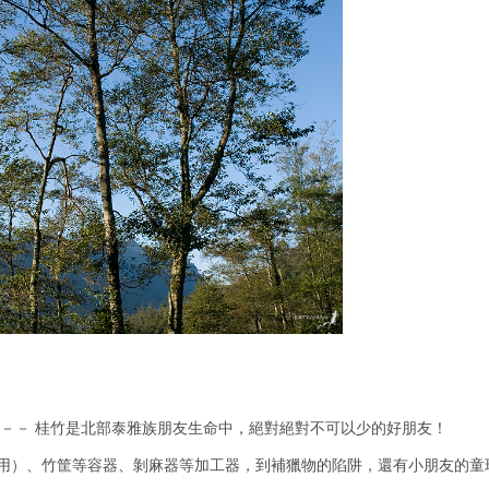
 －－ 桂竹是北部泰雅族朋友生命中，絕對絕對不可以少的好朋友！
用）、竹筐等容器、剝麻器等加工器，到補獵物的陷阱，還有小朋友的童