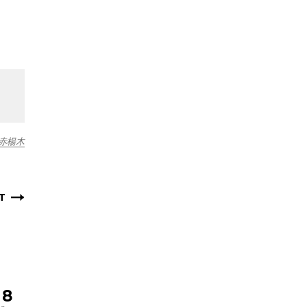
赤楊木
T
8