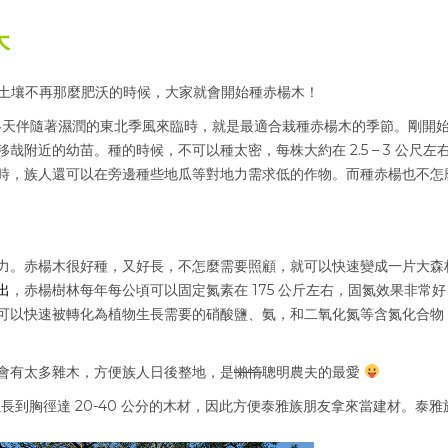
木
年，土壤不再那麼肥沃的時候，大家就會開始種赤楊木！
的冬天伴隨著濕潤的東北季風來臨時，就是最適合栽種赤楊木的季節。剛開
附近的幼苗。種的時候，不可以種太密，每株大約在 2.5 – 3 公尺左
時，族人還可以在旁邊種些地瓜等對地力需求低的作物。而種赤楊也不怎
力。赤楊木很好種，又好長，不怎麼需要照顧，就可以快速變成一片大森
出
，赤楊樹林每年每公頃可以固定氮素在 175 公斤左右，固氮效果非常
可以快速被轉化為植物生長需要的硝酸鹽、氨，和二氧化氮等含氮化合物
會有太多雜木，方便族人日後整地，是
懶惰
聰明農夫的最愛
以長到胸徑達 20-40 公分的木材，因此方便泰雅族朋友拿來當建材。泰雅