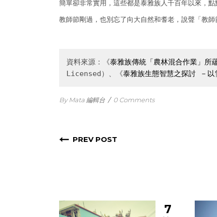
簡單卻非常實用，這些都是泰雅族人千百年以來，點
教師節剛過，也別忘了向大自然和耆老，說聲「教師
資料來源：《
泰雅族傳統「農林混合作業」所
Licensed）、《
泰雅族生態智慧之探討 －以
By Mata 編輯台
/
0 Comments
PREV POST
7