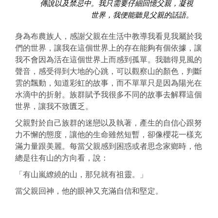
傳說以及禁忌中。我只需要仔細回憶父親，凝視
世界，我便能聽見父親的話語。
身為布農族人，感謝父親在生活中教導我看見我屬於我
們的世界，讓我在這個世界上的存在能夠有個依據，讓
我不會因為活在這個世界上而感到孤單。我聽得見風的
聲音，感受得到大地的心跳，可以觀察山的顏色，判斷
雲的飄動，知道彩虹的故事，而不單單只是因為陽光在
水滴中的折射。族群賦予我很多不同的故事去解釋這個
世界，讓我不致匱乏。
父親對於自己族群的迷戀以及執著，產生的自信心跟努
力不懈的態度，讓他的生命雖然短暫，卻像櫻花一樣充
滿力量跟美麗。每當父親感到困惑或者思念家鄉時，他
總是往有山的方向看，說：
「有山嵐繚繞的山，那兒就有祖靈。」
當父親回神，他的眼神又充滿自信和堅定。