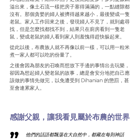
溢出來，像土石流一樣把房子塞得滿滿的，一點縫隙都
沒有。那個貪婪的婦人被擠得越來越小，最後變成一隻
老鼠。家人工作回來之後，發現婦人不見了，就到處尋
找，但是怎麼找都找不到，結果只在廚房看到一隻老
鼠，變成老鼠的婦人看到家人則羞愧得趕快躲起來。
從此以後，布農族人就不再像以前一樣，可以用一粒米
煮一家人都可以吃的份量了。
之後會因為朋友的召喚而想放下手邊的事情出去玩樂，
卻因為想起婦人變老鼠的故事，總是會安分地把自己應
該做的事情先做完，以免遭受到 Dihanian 的懲罰，甚
至會連累家人。
感謝父親，讓我看見屬於布農的世界
他們的話語都飄蕩在大自然中，都藏在每則神話