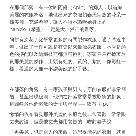
在那個部落，有一位叫阿餅（Apin）的婦人，以編織
美麗的衣服為名；她做出來的衣服如春天綻放的花朵一
樣美麗、充滿希望，讓人不得不讚嘆她身上的
hanido（精靈）一定是大自然裡的畫家。
阿餅有次花了比平常更多的時間製作衣服，過了將近半
年，做出了一件可說是有史以來最漂亮衣服，不管是顏
色的搭配以及編織技巧都無可挑剔。家家戶戶都搶著欣
賞那美麗的傑作，上頭有紅的、黃的、紫的，像彩虹一
樣，看過的人無一不讚美她的好手藝。
在部落的角落，有一家孩子與男人，穿的衣服都非常簡
陋，甚至出現破洞，他們在部落常常是被取笑的對象，
這歸咎於他們懶散的妻子與母親 ── 依布（Ipu）。
懶惰的依布看見那件美麗的衣服之後非常喜歡，常常跟
丈夫討論，但是他丈夫都用警告的口吻對妻子說：
「再美麗，也是別人的東西，妳想要漂亮的衣服，就自