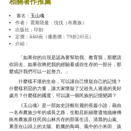
相關著作推薦
書名：
玉山魂
作者： 霍斯陸曼．伐伐（布農族）
出版社：印刻
定價：
330元
（優惠價：79折261元）
介紹：
「如果你的出現是認為要幫助我、教育我，那麼請
你回去。如果你將把我的經驗看成你生存的一部分，那
麼或許我們可以一起努力。」
什麼樣不堪的生命，可以讓自己懷疑自己的記憶？
什麼樣邪惡的力量，讓大家懷疑了父祖先人過過的美好
歲月？什麼樣的國度，可以讓一個民族的記憶變調？
《玉山魂》是一部如史詩般壯麗的長篇小說，藉由
一名布農族少年的成長之路，生動且鉅細靡遺地描繪傳
統布農族原住民與山林共存的部落生活。清晨的山嵐、
累歪在山頭上的太陽、歡騰的鳥鳴、風中的小米田、孩