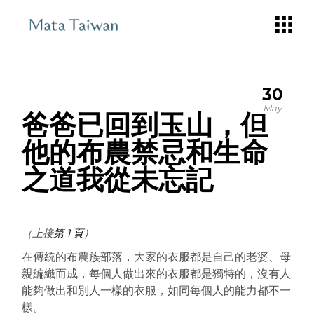
Skip
to
the
content
30
May
爸爸已回到玉山，但
他的布農禁忌和生命
之道我從未忘記
（上接
第 1 頁
）
在傳統的布農族部落，大家的衣服都是自己的老婆、母
親編織而成，每個人做出來的衣服都是獨特的，沒有人
能夠做出和別人一樣的衣服，如同每個人的能力都不一
樣。