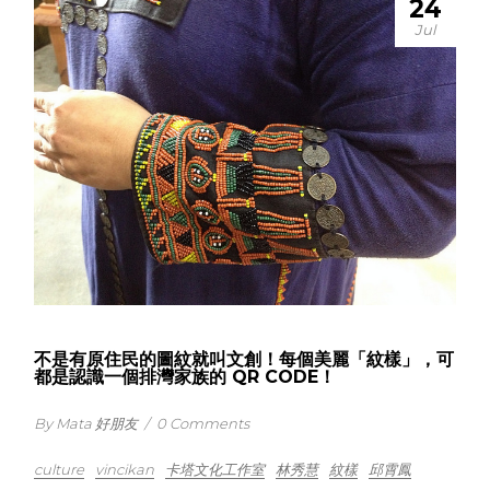
24
Jul
不是有原住民的圖紋就叫文創！每個美麗「紋樣」，可
都是認識一個排灣家族的 QR CODE！
By Mata 好朋友
/
0 Comments
culture
vincikan
卡塔文化工作室
林秀慧
紋樣
邱霄鳳