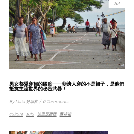
Jul
男女都愛穿裙的國度——斐濟人穿的不是裙子，是他們
抵抗主流世界的秘密武器！
By Mata 好朋友
/
0 Comments
culture
sulu
玻里尼西亞
蘇祿裙