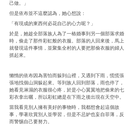
己做。」
但是依布並不這麼認為，她心想說：
「有現成的東西何必花自己的心力呢？」
於是，她趁全部落族人為了一樁婚事到另一個部落求婚
時，偷走了那件彩虹般的衣服。部落的人回來後，馬上
就發現這件事情，並聚集全村的人要把那偷衣服的婦人
抓起來。
懶惰的依布因為害怕而躲到山裡，又遇到下雨，慌慌張
張地找個山洞躲起來。等到族人回到部落，雨也停了，
她看見淋濕的衣服很心疼，於是小心翼翼地把偷來的七
彩衣拿出曬，所以彩虹總是在下雨之後出現在天空中。
當我看見別人擁有美好的事物時，我都想會起這個故
事，學著欣賞別人並學習，但是不忌妒也妄自菲薄，反
而警惕自己要努力。