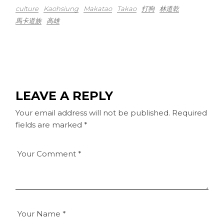
culture
Kaohsiung
Makatao
Takao
打狗
林道乾
馬卡道族
高雄
LEAVE A REPLY
Your email address will not be published.
Required
fields are marked
*