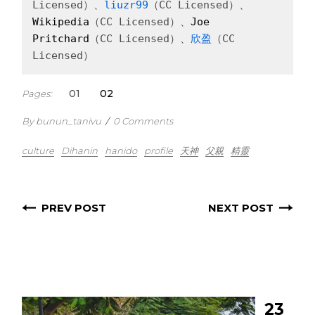
Licensed）、
liuzr99
（CC Licensed）、
Wikipedia
（CC Licensed）、
Joe 
Pritchard
（CC Licensed）、
欣盈
（CC 
Licensed）
1
2
Pages:
By bunun_tanivu
/
0 Comments
culture
Dihanin
hanido
profile
天神
父親
精靈
PREV POST
NEXT POST
23