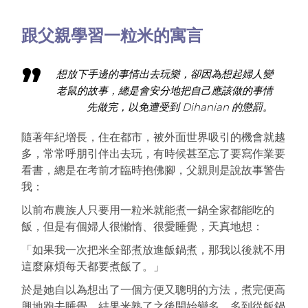
跟父親學習一粒米的寓言
想放下手邊的事情出去玩樂，卻因為想起婦人變
老鼠的故事，總是會安分地把自己應該做的事情
先做完，以免遭受到 Dihanian 的懲罰。
隨著年紀增長，住在都市，被外面世界吸引的機會就越
多，常常呼朋引伴出去玩，有時候甚至忘了要寫作業要
看書，總是在考前才臨時抱佛腳，父親則是說故事警告
我：
以前布農族人只要用一粒米就能煮一鍋全家都能吃的
飯，但是有個婦人很懶惰、很愛睡覺，天真地想：
「如果我一次把米全部煮放進飯鍋煮，那我以後就不用
這麼麻煩每天都要煮飯了。」
於是她自以為想出了一個方便又聰明的方法，煮完便高
興地跑去睡覺，結果米熟了之後開始變多，多到從飯鍋