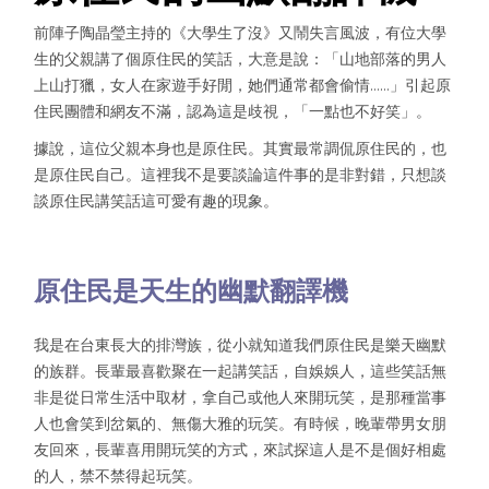
前陣子陶晶瑩主持的《大學生了沒》又鬧失言風波，有位大學
生的父親講了個原住民的笑話，大意是說：「山地部落的男人
上山打獵，女人在家遊手好閒，她們通常都會偷情……」引起原
住民團體和網友不滿，認為這是歧視，「一點也不好笑」。
據說，這位父親本身也是原住民。其實最常調侃原住民的，也
是原住民自己。這裡我不是要談論這件事的是非對錯，只想談
談原住民講笑話這可愛有趣的現象。
原住民是天生的幽默翻譯機
我是在台東長大的排灣族，從小就知道我們原住民是樂天幽默
的族群。長輩最喜歡聚在一起講笑話，自娛娛人，這些笑話無
非是從日常生活中取材，拿自己或他人來開玩笑，是那種當事
人也會笑到岔氣的、無傷大雅的玩笑。有時候，晚輩帶男女朋
友回來，長輩喜用開玩笑的方式，來試探這人是不是個好相處
的人，禁不禁得起玩笑。