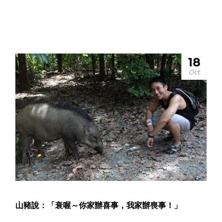
18
Oct
山豬說：「衰喔～你家辦喜事，我家辦喪事！」