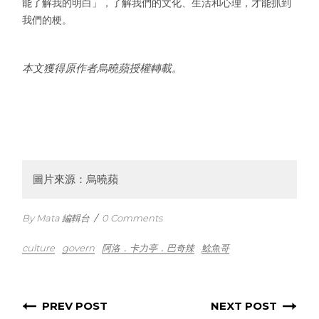
能了解我的明白」，了解我們的文化、生活和心理，才能抓到
我們的梗。
本文獲得原作者烏曉蘋授權轉載。
圖片來源：烏曉蘋
By Mata 編輯台
/
0 Comments
culture
govern
阿洛．卡力亭．巴奇辣
鯰魚哥
PREV POST
NEXT POST