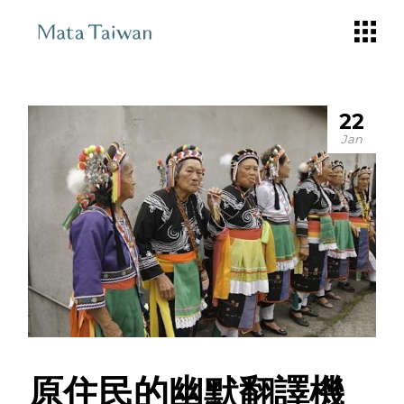
Skip
to
the
content
22
Jan
原住民的幽默翻譯機