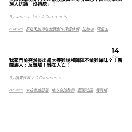
族人抗議「沒禮貌」！
By vanessa_lai
/
0 Comments
culture
原住民族傳統智慧創作­保護條例
法輪功
阿里山
14
Apr
我家門前突然長出超大養雞場和陣陣不散雞屎味？！新
園族人：反雞場！雞在人亡！
By 讀者投書
/
0 Comments
govern
卡拉魯然部落
地方自治條例
新園社區
養雞場