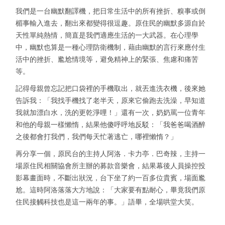
我們是一台幽默翻譯機，把日常生活中的所有挫折、糗事或倒
楣事輸入進去，翻出來都變得很逗趣。原住民的幽默多源自於
天性單純熱情，簡直是我們適應生活的一大武器。在心理學
中，幽默也算是一種心理防衛機制，藉由幽默的言行來應付生
活中的挫折、尷尬情境等，避免精神上的緊張、焦慮和痛苦
等。
記得母親曾忘記把口袋裡的手機取出，就丟進洗衣機，後來她
告訴我：「我找手機找了老半天，原來它偷跑去洗澡，早知道
我就加漂白水，洗的更乾淨哩！」還有一次，奶奶罵一位青年
和他的母親一樣懶惰，結果他傻呼呼地反駁：「我爸爸喝酒醉
之後都會打我們，我們每天忙著逃亡，哪裡懶惰？」
再分享一個，原民台的主持人阿洛．卡力亭．巴奇辣，主持一
場原住民相關協會所主辦的募款音樂會，結果幕後人員操控投
影幕畫面時，不斷出狀況，台下坐了約一百多位貴賓，場面尷
尬。這時阿洛落落大方地說：「大家要有點耐心，畢竟我們原
住民接觸科技也是這一兩年的事。」語畢，全場哄堂大笑。