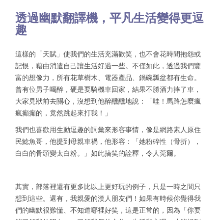
透過幽默翻譯機，平凡生活變得更逗
趣
這樣的「天賦」使我們的生活充滿歡笑，也不會花時間抱怨或
記恨，藉由消遣自己讓生活好過一些。不僅如此，透過我們豐
富的想像力，所有花草樹木、電器產品、鍋碗瓢盆都有生命。
曾有位男子喝醉，硬是要騎機車回家，結果不勝酒力摔了車，
大家見狀前去關心，沒想到他醉醺醺地說：「哇！馬路怎麼瘋
瘋癲癲的，竟然跳起來打我！」
我們也喜歡用生動逗趣的詞彙來形容事情，像是網路素人原住
民鯰魚哥，他提到母親車禍，他形容：「她粉碎性（骨折），
白白的骨頭變太白粉。」如此搞笑的詮釋，令人莞爾。
其實，部落裡還有更多比以上更好玩的例子，只是一時之間只
想到這些。還有，我親愛的漢人朋友們！如果有時候你覺得我
們的幽默很難懂、不知道哪裡好笑，這是正常的，因為「你要