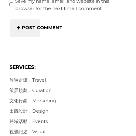
Save my name, email, and website in this
browser for the next time I comment.
POST COMMENT
SERVICES:
旅遊走讀．Travel
策展規劃．Curation
文化行銷．Marketing
出版設計．Design
跨域活動．Events
視覺記述．Visual