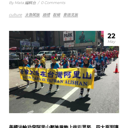
By Mata 編輯台
/
0 Comments
culture
太魯閣族
婚禮
殺豬
賽德克族
22
May
美國法輪功穿阿里山鄒族服飾上街引眾怒，四大原因讓